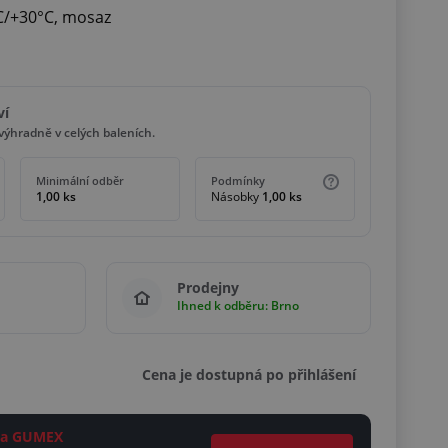
°C/+30°C, mosaz
ví
ýhradně v celých baleních.
Minimální odběr
Podmínky
1,00 ks
Násobky
1,00 ks
Prodejny
Ihned k odběru: Brno
Cena je dostupná po přihlášení
ěta GUMEX