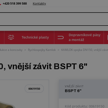
+420 518 399 588
Kontakty
Dopravníkové pásy
Technické plasty
a montáž
edukce a koncovky
>
Rychlospojky Kamlok
>
KAMLOK spojka DN150, vnější závit
 vnější závit BSPT 6"
VNĚJŠÍ ZÁVIT
00619150
BSPT 6"
Kód produktu:
00619150