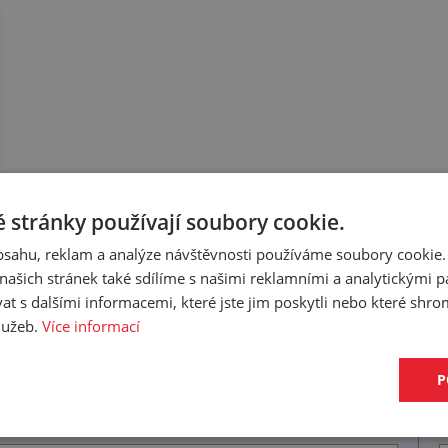
 stránky používají soubory cookie.
obsahu, reklam a analýze návštěvnosti používáme soubory cookie.
ašich stránek také sdílíme s našimi reklamními a analytickými par
 s dalšími informacemi, které jste jim poskytli nebo které shro
služeb.
Více informací
ujeme k tomuto produktu.
P
O