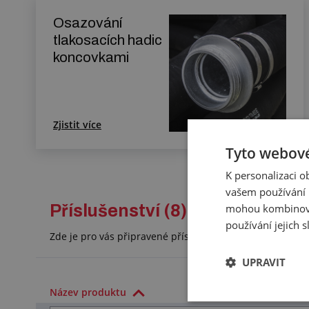
Osazování
tlakosacích hadic
koncovkami
Zjistit více
Tyto webové
K personalizaci 
vašem používání n
mohou kombinovat
Příslušenství (8)
používání jejich 
Zde je pro vás připravené příslušenství, které doporuč
UPRAVIT
Název produktu