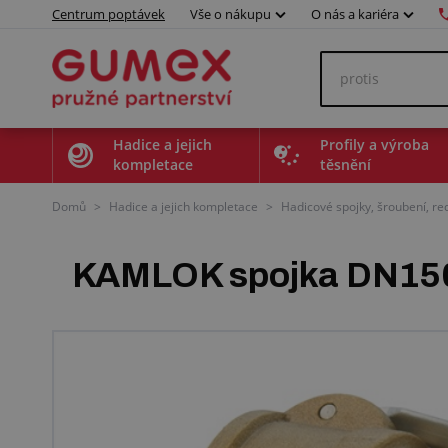
Centrum poptávek
Vše o nákupu
O nás a kariéra
Hadice a jejich
Profily a výroba
kompletace
těsnění
Domů
>
Hadice a jejich kompletace
>
Hadicové spojky, šroubení, r
KAMLOK spojka DN150,