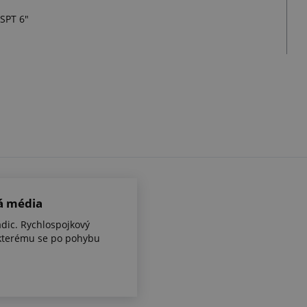
SPT 6"
á média
dic. Rychlospojkový
kterému se po pohybu