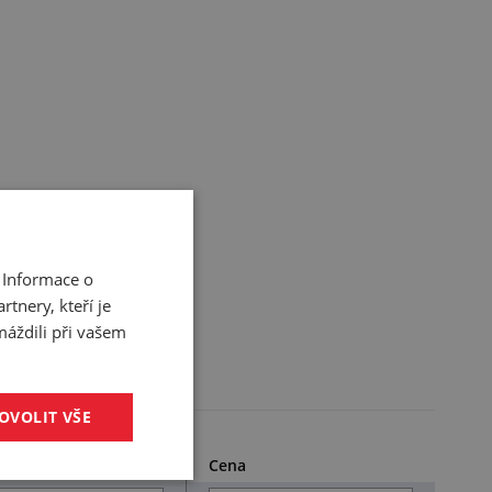
 Informace o
tnery, kteří je
máždili při vašem
OVOLIT VŠE
bj. kód
Cena