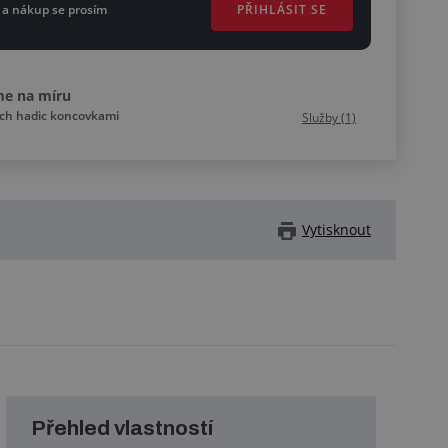
PŘIHLÁSIT SE
 a nákup se prosím
me na míru
ích hadic koncovkami
Služby (1)
Vytisknout
Přehled vlastností