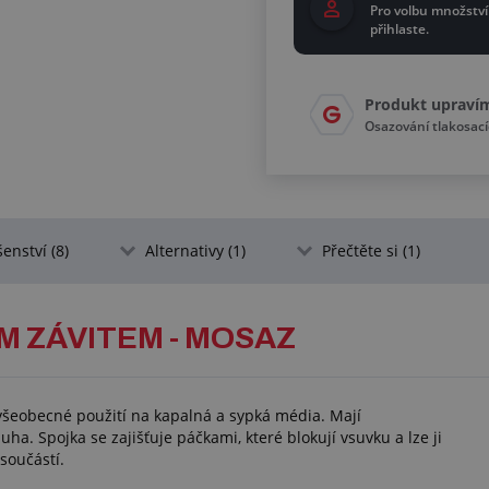
Pro volbu množství
přihlaste.
Produkt upraví
Osazování tlakosac
šenství (8)
Alternativy (1)
Přečtěte si (1)
M ZÁVITEM - MOSAZ
všeobecné použití na kapalná a sypká média. Mají
a. Spojka se zajišťuje páčkami, které blokují vsuvku a lze ji
 součástí.