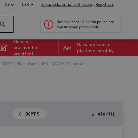
CZ
CZK
Zákaznická zóna - přihlášení
/
Registrace
Nabídka zboží je platná pouze pro
registrované podnikatele
Zlepšení
Další pryžové a
pracovního
plastové výrobky
prostředí
 BSPT 6", 5bar, těsnění NBR, -10°C/+30°C, mosaz
BSPT 5"
Vše
(11)