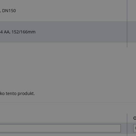
, DN150
254 AA, 152/166mm
ko tento produkt.
O