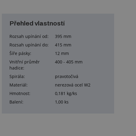
Přehled vlastností
Rozsah upínání od:
395 mm
Rozsah upínání do:
415 mm
Šíře pásky:
12 mm
Vnitřní průměr
400 - 405 mm
hadice:
Spirála:
pravotočivá
Materiál:
nerezová ocel W2
Hmotnost:
0,181 kg/ks
Balení:
1,00 ks