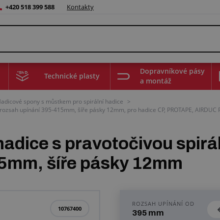
+420 518 399 588
Kontakty
Dopravníkové pásy
Technické plasty
a montáž
adicové spony s můstkem pro spirální hadice
>
, rozsah upínání 395-415mm, šíře pásky 12mm, pro hadice CP, PROTAPE, AIRDU
 hadice s pravotočivou spi
15mm, šíře pásky 12mm
ROZSAH UPÍNÁNÍ OD
10767400
395 mm