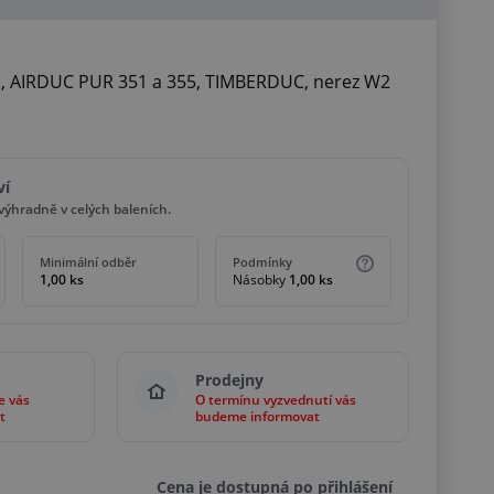
E, AIRDUC PUR 351 a 355, TIMBERDUC, nerez W2
ví
ýhradně v celých baleních.
Minimální odběr
Podmínky
1,00 ks
Násobky
1,00 ks
Prodejny
e vás
O termínu vyzvednutí vás
t
budeme informovat
Cena je dostupná po přihlášení