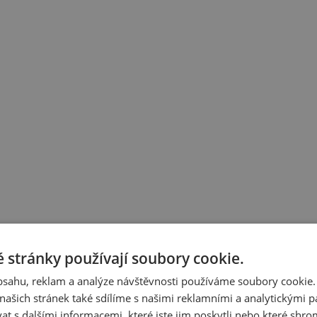
 stránky používají soubory cookie.
obsahu, reklam a analýze návštěvnosti používáme soubory cookie.
ašich stránek také sdílíme s našimi reklamními a analytickými par
cifikaci budete moci upřesnit v poznámce u objednávky.
 s dalšími informacemi, které jste jim poskytli nebo které shro