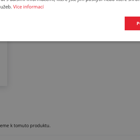
služeb.
Více informací
P
ujeme k tomuto produktu.