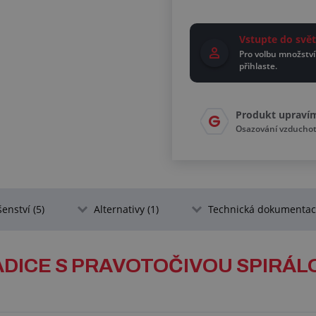
Vstupte do sv
Pro volbu množství
přihlaste.
Produkt upraví
Osazování vzducho
šenství (5)
Alternativy (1)
Technická dokumentace
ADICE S PRAVOTOČIVOU SPIRÁLOU