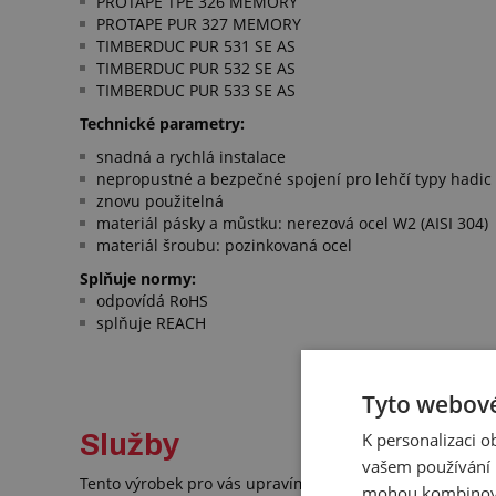
PROTAPE TPE 326 MEMORY
PROTAPE PUR 327 MEMORY
TIMBERDUC PUR 531 SE AS
TIMBERDUC PUR 532 SE AS
TIMBERDUC PUR 533 SE AS
Technické parametry:
snadná a rychlá instalace
nepropustné a bezpečné spojení pro lehčí typy hadic
znovu použitelná
materiál pásky a můstku: nerezová ocel W2 (AISI 304)
materiál šroubu: pozinkovaná ocel
Splňuje normy:
odpovídá RoHS
splňuje REACH
Tyto webové
Služby
K personalizaci 
vašem používání n
Tento výrobek pro vás upravíme na míru. Konkrétní spe
mohou kombinovat