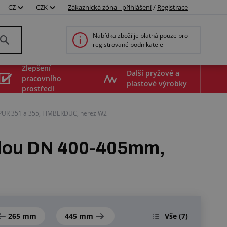
CZ
CZK
Zákaznická zóna - přihlášení
/
Registrace
Nabídka zboží je platná pouze pro
registrované podnikatele
Zlepšení
Další pryžové a
pracovního
plastové výrobky
prostředí
C PUR 351 a 355, TIMBERDUC, nerez W2
rálou DN 400-405mm,
265 mm
445 mm
Vše
(7)