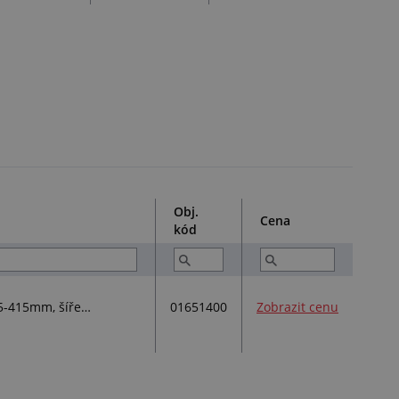
Obj.
Cena
kód
01651400
Zobrazit cenu
Spona 212 pro uzemnění na spirální hadice s pravotočivou spirálou, DN 400-405mm, rozsah upínání 395-415mm, šíře pásky 12mm