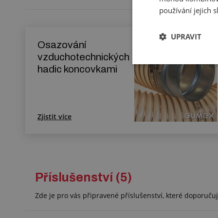
používání jejich 
UPRAVIT
Osazování
vzduchotechnických
hadic koncovkami
Zjistit více
Příslušenství (5)
Zde je pro vás připravené příslušenství, které doporuč