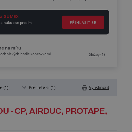
ěta GUMEX
PŘIHLÁSIT SE
 a nákup se prosím
me na míru
technických hadic koncovkami
Služby (1)
 (1)
Přečtěte si (1)
Vytisknout
 - CP, AIRDUC, PROTAPE,