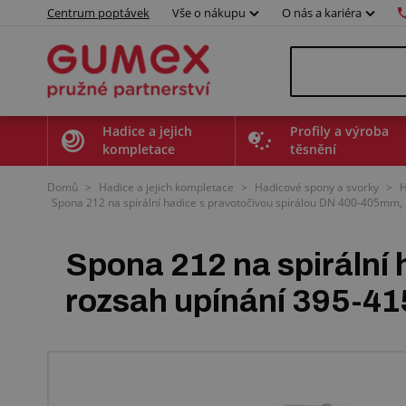
Centrum poptávek
Vše o nákupu
O nás a kariéra
Hadice a jejich
Profily a výroba
kompletace
těsnění
Domů
>
Hadice a jejich kompletace
>
Hadicové spony a svorky
>
H
Spona 212 na spirální hadice s pravotočivou spirálou DN 400-405mm
Spona 212 na spirální
rozsah upínání 395-4