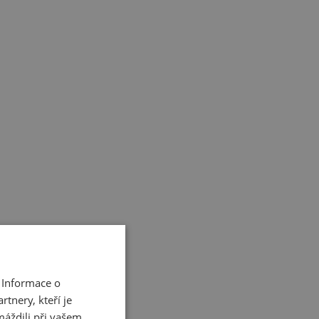
 Informace o
tnery, kteří je
máždili při vašem