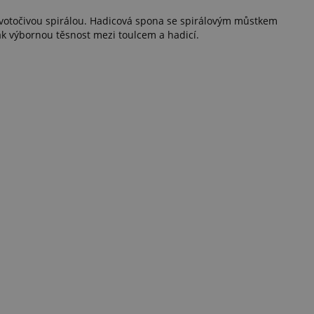
avotočivou spirálou. Hadicová spona se spirálovým můstkem
ak výbornou těsnost mezi toulcem a hadicí.