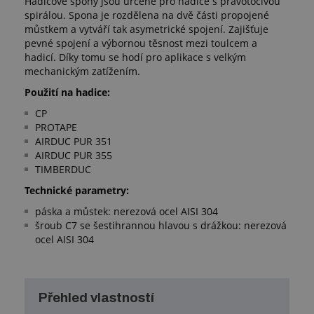
Hadicové spony jsou určené pro hadice s pravotočivou
spirálou. Spona je rozdělena na dvě části propojené
můstkem a vytváří tak asymetrické spojení. Zajišťuje
pevné spojení a výbornou těsnost mezi toulcem a
hadicí. Díky tomu se hodí pro aplikace s velkým
mechanickým zatížením.
Použití na hadice:
CP
PROTAPE
AIRDUC PUR 351
AIRDUC PUR 355
TIMBERDUC
Technické parametry:
páska a můstek: nerezová ocel AISI 304
šroub C7 se šestihrannou hlavou s drážkou: nerezová
ocel AISI 304
Přehled vlastností