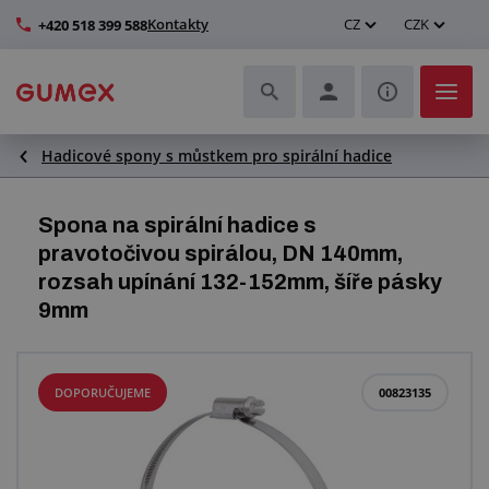
Kontakty
CZ
CZK
+420 518 399 588
Hadicové spony s můstkem pro spirální hadice
Hadice a jejich kompletace
Profily a výroba těsnění
Spona na spirální hadice s
pravotočivou spirálou, DN 140mm,
Technické plasty
rozsah upínání 132-152mm, šíře pásky
9mm
Dopravníkové pásy a montáž
Zlepšení pracovního prostředí
DOPORUČUJEME
00823135
Další pryžové a plastové výrobky