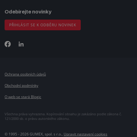
Odebírejte novinky
PŘIHLÁSIT SE K ODBĚRU NOVINEK
Ochrana osobních údajů
Obchodní podmínky
O web se stará Blogic
Všechna práva vyhrazena. Kopírování obsahu je zakázáno podle zákona č.
121/2000 sb. o právu autorského zákonu.
© 1995 - 2026 GUMEX, spol. s r.o.,
Upravit nastavení cookies