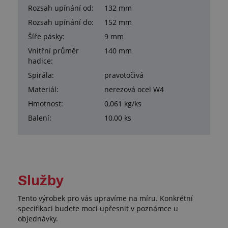
Rozsah upínání od:
132 mm
Rozsah upínání do:
152 mm
Šíře pásky:
9 mm
Vnitřní průměr
140 mm
hadice:
Spirála:
pravotočivá
Materiál:
nerezová ocel W4
Hmotnost:
0,061 kg/ks
Balení:
10,00 ks
Služby
Tento výrobek pro vás upravíme na míru. Konkrétní
specifikaci budete moci upřesnit v poznámce u
objednávky.