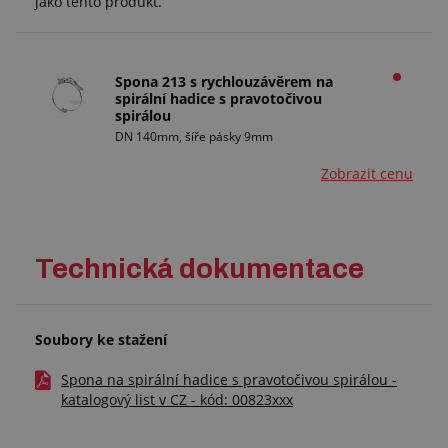
jako tento produkt.
Spona 213 s rychlouzávěrem na
spirální hadice s pravotočivou
spirálou
DN 140mm, šíře pásky 9mm
Zobrazit cenu
Technická dokumentace
Soubory ke stažení
Spona na spirální hadice s pravotočivou spirálou -
katalogový list v CZ - kód: 00823xxx