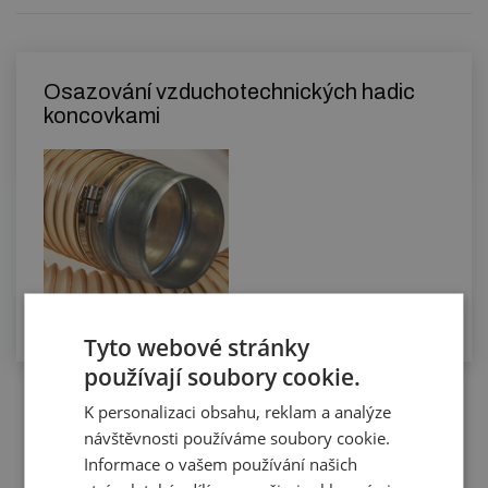
Osazování vzduchotechnických hadic
koncovkami
Tyto webové stránky
používají soubory cookie.
K personalizaci obsahu, reklam a analýze
návštěvnosti používáme soubory cookie.
Příslušenství (5)
Informace o vašem používání našich