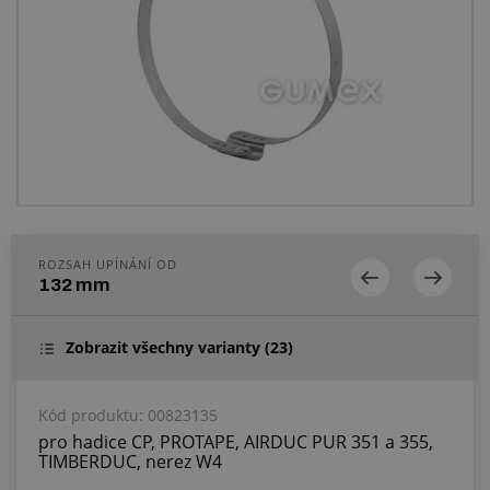
Centrum poptávek
Vše o nákupu
O nás a kariéra
ROZSAH UPÍNÁNÍ OD
132 mm
Zobrazit všechny varianty
(23)
Kód produktu:
00823135
pro hadice CP, PROTAPE, AIRDUC PUR 351 a 355,
TIMBERDUC, nerez W4