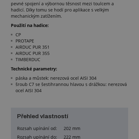
pevné spojení a výbornou těsnost mezi toulcem a
hadicí. Díky tomu se hodí pro aplikace s velkým
mechanickým zatížením.
Použití na hadice:
CP
PROTAPE
AIRDUC PUR 351
AIRDUC PUR 355
TIMBERDUC
Technické parametry:
páska a můstek: nerezová ocel AISI 304
šroub C7 se šestihrannou hlavou s drážkou: nerezová
ocel AISI 304
Přehled vlastností
Rozsah upínání od:
202 mm
Rozsah upínání do:
222 mm