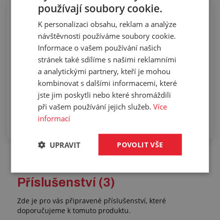
používají soubory cookie.
Osazování vzduchotechnických hadic
K personalizaci obsahu, reklam a analýze
koncovkami
návštěvnosti používáme soubory cookie.
Informace o vašem používání našich
stránek také sdílíme s našimi reklamními
a analytickými partnery, kteří je mohou
kombinovat s dalšími informacemi, které
jste jim poskytli nebo které shromáždili
při vašem používání jejich služeb.
Více
informací
UPRAVIT
POVOLIT VŠE
Příslušenství (3)
Zde je pro vás připravené příslušenství, které
doporučujeme k tomuto produktu.