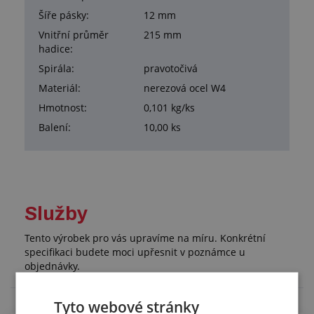
Šíře pásky:
12 mm
Vnitřní průměr
215 mm
hadice:
Spirála:
pravotočivá
Materiál:
nerezová ocel W4
Hmotnost:
0,101 kg/ks
Balení:
10,00 ks
Služby
Tento výrobek pro vás upravíme na míru. Konkrétní
specifikaci budete moci upřesnit v poznámce u
objednávky.
Tyto webové stránky