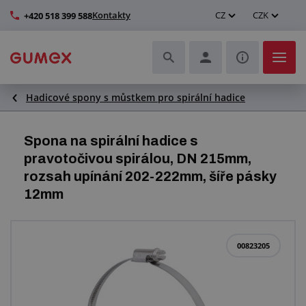
Kontakty
CZ
CZK
+420 518 399 588
Hadicové spony s můstkem pro spirální hadice
Hadice a jejich kompletace
Profily a výroba těsnění
Spona na spirální hadice s
pravotočivou spirálou, DN 215mm,
Technické plasty
rozsah upínání 202-222mm, šíře pásky
12mm
Dopravníkové pásy a montáž
Zlepšení pracovního prostředí
00823205
Další pryžové a plastové výrobky