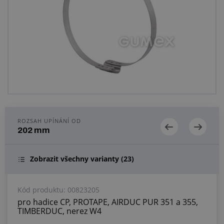
Centrum poptávek
Vše o nákupu
O nás a kariéra
ROZSAH UPÍNÁNÍ OD
202 mm
Zobrazit všechny varianty
(23)
Kód produktu:
00823205
pro hadice CP, PROTAPE, AIRDUC PUR 351 a 355,
TIMBERDUC, nerez W4