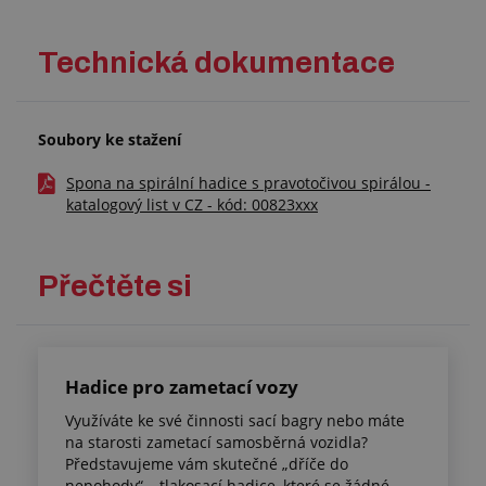
Technická dokumentace
Soubory ke stažení
Spona na spirální hadice s pravotočivou spirálou -
katalogový list v CZ - kód: 00823xxx
Přečtěte si
Hadice pro zametací vozy
Využíváte ke své činnosti sací bagry nebo máte
na starosti zametací samosběrná vozidla?
Představujeme vám skutečné „dříče do
nepohody“ – tlakosací hadice, které se žádné