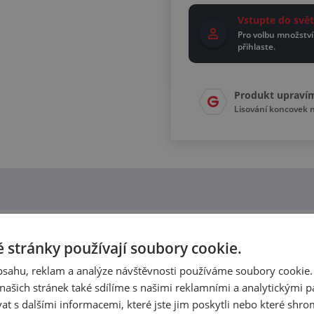
Vstupte do sv
Pro volbu množství
přihlaste.
Produkt upraví
Lisování koncovek n
VZDUCH S VNĚJŠÍMI ZÁVITY - 
 stránky používají soubory cookie.
obsahu, reklam a analýze návštěvnosti používáme soubory cookie.
ašich stránek také sdílíme s našimi reklamními a analytickými par
 stlačený vzduch.
 s dalšími informacemi, které jste jim poskytli nebo které shro