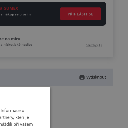
ěta GUMEX
PŘIHLÁSIT SE
 a nákup se prosím
me na míru
a nízkotlaké hadice
Služby (1)
Vytisknout
REDUKCE
 Informace o
tnery, kteří je
máždili při vašem