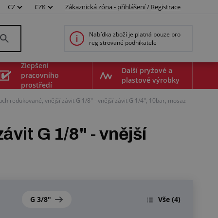
CZ
CZK
Zákaznická zóna - přihlášení
/
Registrace
Nabídka zboží je platná pouze pro
registrované podnikatele
Zlepšení
Další pryžové a
pracovního
plastové výrobky
prostředí
ch redukované, vnější závit G 1/8" - vnější závit G 1/4", 10bar, mosaz
vit G 1/8" - vnější
G 3/8"
Vše
(4)