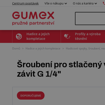
Centrum poptávek
Vše o nákupu
O nás a kariéra
Hadice a jejich
Profily a výroba
kompletace
těsnění
Domů
>
Hadice a jejich kompletace
>
Hadicové spojky, šroubení, r
Šroubení pro stlačený v
závit G 1/4"
DOPORUČUJEME