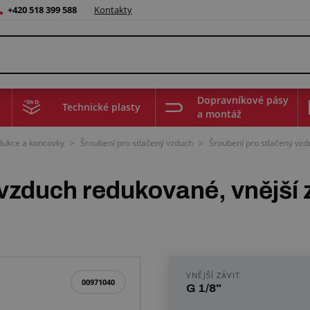
+420 518 399 588
Kontakty
Dopravníkové pásy
Technické plasty
a montáž
edukce a koncovky
>
Šroubení pro stlačený vzduch
>
Šroubení pro stlačený vzdu
zduch redukované, vnější zá
VNĚJŠÍ ZÁVIT
00971040
G 1/8"