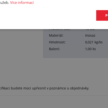
služeb.
Více informací
Přehled vlastností
Vnější závit:
G 1/8"
P
Vnější závit 2:
G 1/4"
Pracovní tlak:
10 bar
Materiál:
mosaz
Hmotnost:
0,021 kg/ks
Balení:
1,00 ks
cifikaci budete moci upřesnit v poznámce u objednávky.