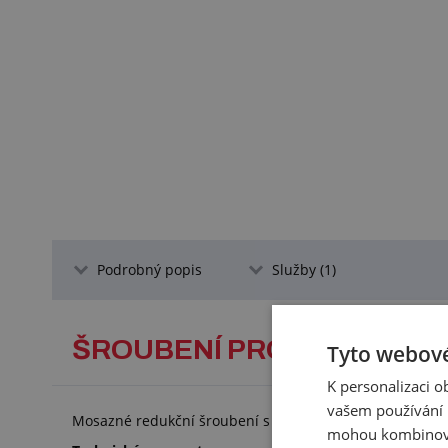
Podrobný popis
Služby (1)
ŠROUBENÍ PRO STLAČENÝ 
Tyto webové
K personalizaci 
vašem používání n
Mosazné redukční šroubení s vnějšími závity určené pro
mohou kombinovat