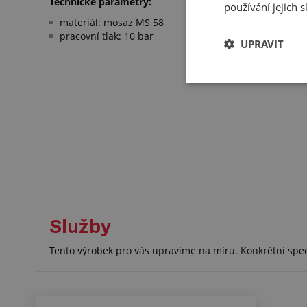
Technické parametry:
používání jejich 
materiál: mosaz MS 58
pracovní tlak: 10 bar
UPRAVIT
Služby
Tento výrobek pro vás upravíme na míru. Konkrétní spe