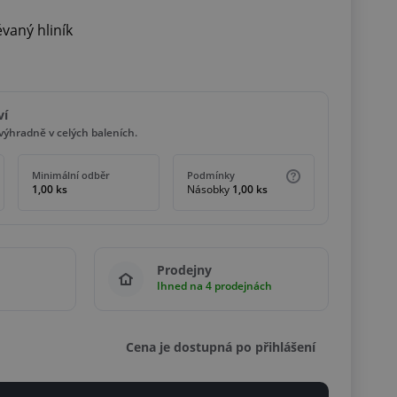
vaný hliník
ví
ýhradně v celých baleních.
Minimální odběr
Podmínky
1,00 ks
Násobky
1,00 ks
Prodejny
Ihned na 4 prodejnách
Cena je dostupná po přihlášení