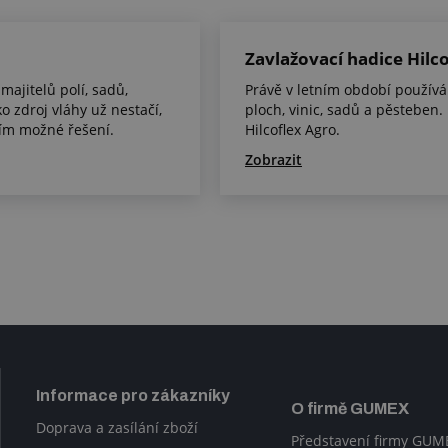
Zavlažovací hadice Hilc
majitelů polí, sadů,
Právě v letním období používá
o zdroj vláhy už nestačí,
ploch, vinic, sadů a pěsteben
ším možné řešení.
Hilcoflex Agro.
Zobrazit
Informace pro zákazníky
O firmě GUMEX
Doprava a zasílání zboží
Představení firmy GUM