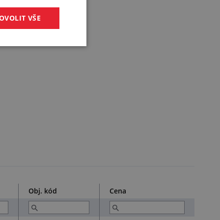
OVOLIT VŠE
Obj. kód
Cena