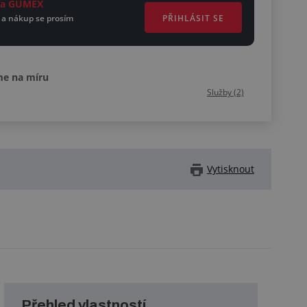
ěta GUMEX
PŘIHLÁSIT SE
 a nákup se prosím
me na míru
Služby (2)
Vytisknout
Přehled vlastností