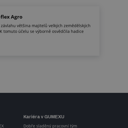
oflex Agro
 závlahu většina majitelů velkých zemědělských
. K tomuto účelu se výborně osvědčila hadice
Kariéra v GUMEXU
EX
Dobře sladěný pracovní tým