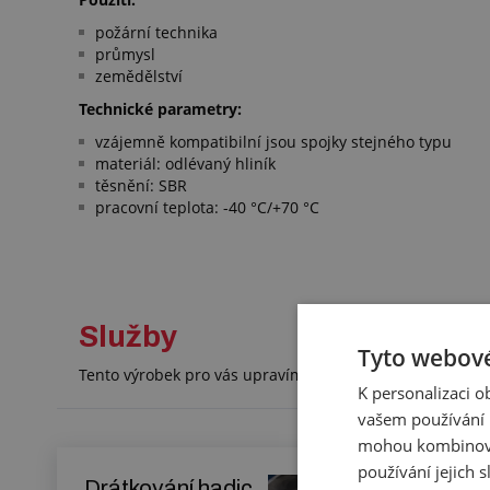
požární technika
průmysl
zemědělství
Technické parametry:
vzájemně kompatibilní jsou spojky stejného typu
materiál: odlévaný hliník
těsnění: SBR
pracovní teplota: -40 °C/+70 °C
Služby
Tyto webové
Tento výrobek pro vás upravíme na míru. Konkrétní spe
K personalizaci 
vašem používání n
mohou kombinovat
používání jejich 
Drátkování hadic