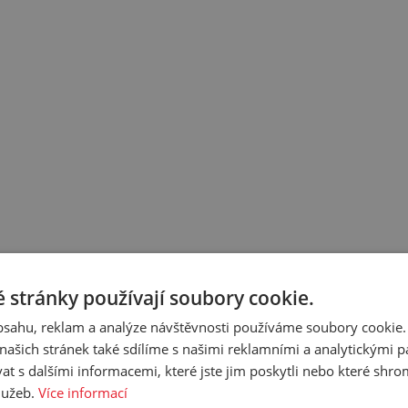
 stránky používají soubory cookie.
cifikaci budete moci upřesnit v poznámce u objednávky.
obsahu, reklam a analýze návštěvnosti používáme soubory cookie.
ašich stránek také sdílíme s našimi reklamními a analytickými par
 s dalšími informacemi, které jste jim poskytli nebo které shro
služeb.
Více informací
Osazování