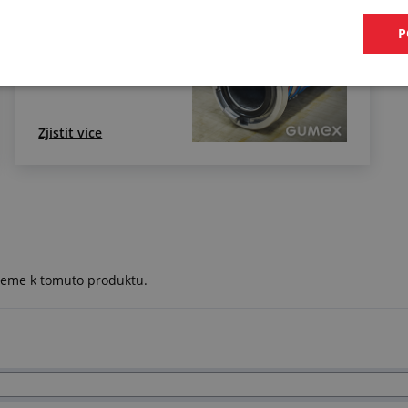
fekálních savic
P
koncovkami
Zjistit více
ujeme k tomuto produktu.