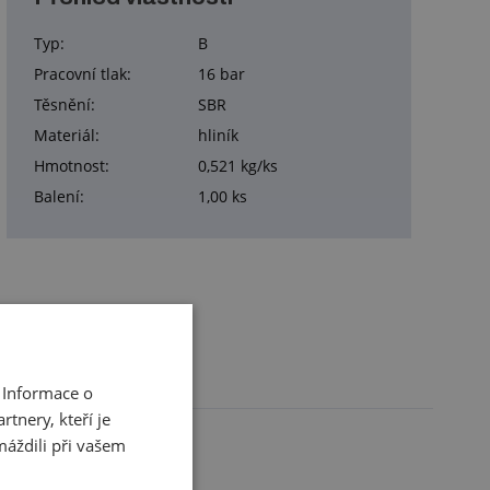
Typ:
B
Pracovní tlak:
16 bar
Těsnění:
SBR
Materiál:
hliník
Hmotnost:
0,521 kg/ks
Balení:
1,00 ks
 Informace o
tnery, kteří je
máždili při vašem