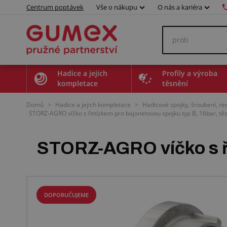
Centrum poptávek
Vše o nákupu
O nás a kariéra
Hadice a jejich
Profily a výroba
kompletace
těsnění
Domů
>
Hadice a jejich kompletace
>
Hadicové spojky, šroubení, r
STORZ-AGRO víčko s řetízkem pro bajonetovou spojku typ B, 16bar, těs
STORZ-AGRO víčko s ře
DOPORUČUJEME