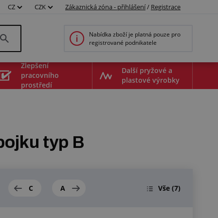
CZ
CZK
Zákaznická zóna - přihlášení
/
Registrace
Nabídka zboží je platná pouze pro
registrované podnikatele
Zlepšení
Další pryžové a
pracovního
plastové výrobky
prostředí
ojku typ B
C
A
Vše
(7)
00642075