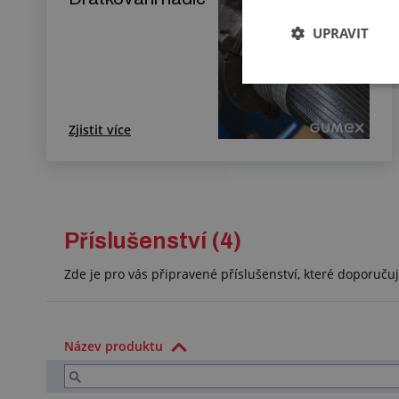
UPRAVIT
Zjistit více
Příslušenství (4)
Zde je pro vás připravené příslušenství, které doporuč
Název produktu