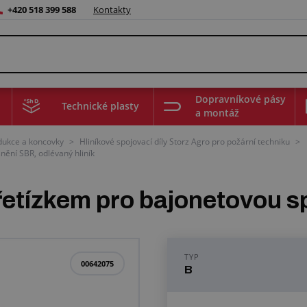
+420 518 399 588
Kontakty
Dopravníkové pásy
Technické plasty
a montáž
edukce a koncovky
>
Hliníkové spojovací díly Storz Agro pro požární techniku
>
nění SBR, odlévaný hliník
tízkem pro bajonetovou sp
TYP
00642075
B