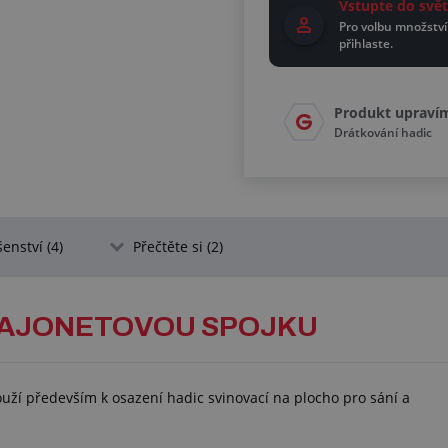
Vstupte do sv
Pro volbu množství
přihlaste.
Produkt upraví
Drátkování hadic
šenství (4)
Přečtěte si (2)
BAJONETOVOU SPOJKU
uží především k osazení hadic svinovací na plocho pro sání a