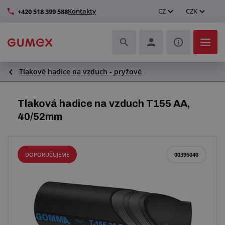
Kontakty
CZ
CZK
+420 518 399 588
Tlakové hadice na vzduch - pryžové
Hadice a jejich kompletace
Profily a výroba těsnění
Tlaková hadice na vzduch T155 AA,
40/52mm
Technické plasty
Dopravníkové pásy a montáž
DOPORUČUJEME
00396040
Zlepšení pracovního prostředí
Další pryžové a plastové výrobky