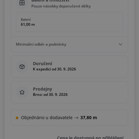
Pouze násobky doporučené délky
Balení
61,00 m
Minimální odběr a podmínky
Minimální odběr
Doručení
61,00 m
K expedici od 30. 9. 2026
Podmínky
Násobky
61,00 m
Prodejny
Brno: od 30. 9. 2026
Objednáno u dodavatele
37,80 m
Cena je dostupná po přihlášení