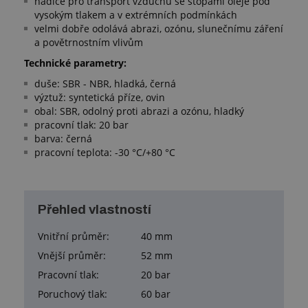
hadice pro transport vzduchu se stopami oleje pod
vysokým tlakem a v extrémních podmínkách
velmi dobře odolává abrazi, ozónu, slunečnímu záření
a povětrnostním vlivům
Technické parametry:
duše: SBR - NBR, hladká, černá
výztuž: syntetická příze, ovin
obal: SBR, odolný proti abrazi a ozónu, hladký
pracovní tlak: 20 bar
barva: černá
pracovní teplota: -30 °C/+80 °C
Přehled vlastností
Vnitřní průměr:
40 mm
Vnější průměr:
52 mm
Pracovní tlak:
20 bar
Poruchový tlak:
60 bar