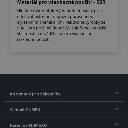
Materiál pro všeobecné použití – SBR
Hledáte materiál, který nebude muset v praxi
odolávat extrémní nepřízni počasí nebo
agresivním chemikáliím? Pak zvolte výrobky ze
SBR. Tato pryž má dobré fyzikálně-mechanické
vlastnosti a osvědčila se pro všeobecné
(základní) použití.
Informace pro zákazníky
Doprava a zasílání zboží
O firmě GUMEX
Obchodní podmínky
Představení firmy GUMEX
Kariéra v GUMEXU