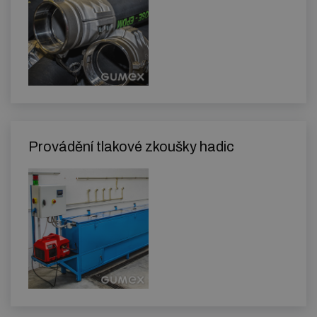
Provádění tlakové zkoušky hadic