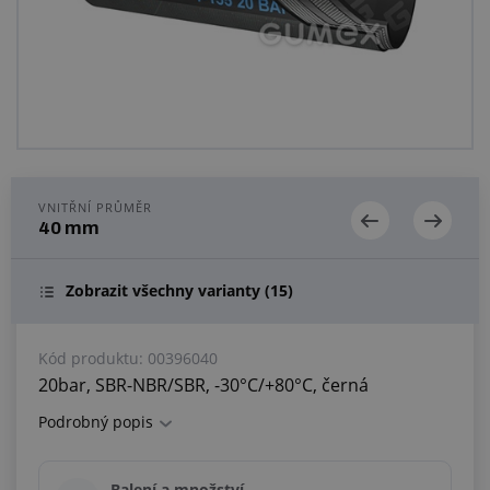
Centrum poptávek
Vše o nákupu
O nás a kariéra
VNITŘNÍ PRŮMĚR
40 mm
Zobrazit všechny varianty
(15)
Kód produktu:
00396040
20bar, SBR-NBR/SBR, -30°C/+80°C, černá
Podrobný popis
Balení a množství