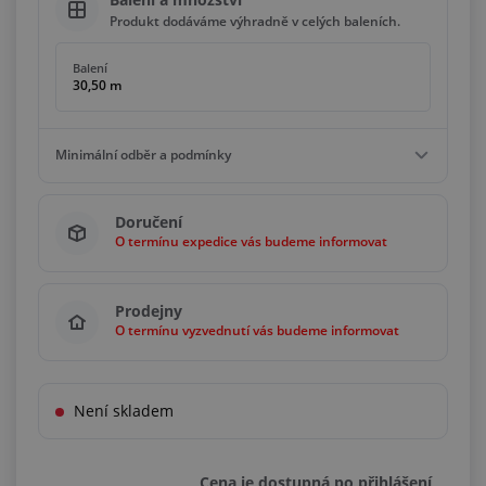
Produkt dodáváme výhradně v celých baleních.
Balení
30,50 m
Minimální odběr a podmínky
Minimální odběr
Doručení
61,00 m
O termínu expedice vás budeme informovat
Podmínky
Násobky
30,50 m
Prodejny
O termínu vyzvednutí vás budeme informovat
Není skladem
Cena je dostupná po přihlášení