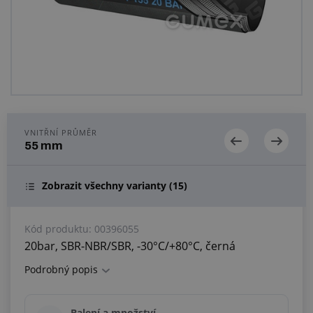
Centrum poptávek
Vše o nákupu
O nás a kariéra
VNITŘNÍ PRŮMĚR
55 mm
Zobrazit všechny varianty
(15)
Kód produktu:
00396055
20bar, SBR-NBR/SBR, -30°C/+80°C, černá
Podrobný popis
Balení a množství