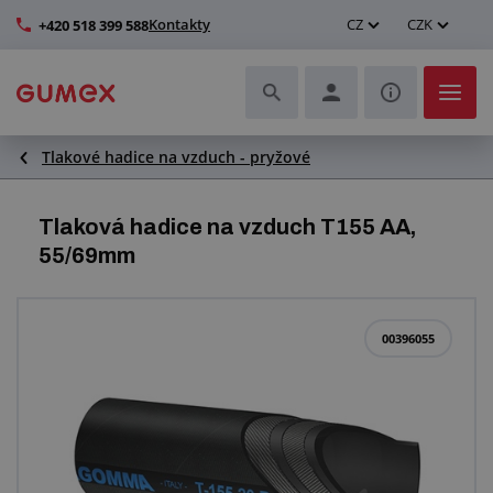
Kontakty
CZ
CZK
+420 518 399 588
Tlakové hadice na vzduch - pryžové
Hadice a jejich kompletace
Profily a výroba těsnění
Tlaková hadice na vzduch T155 AA,
55/69mm
Technické plasty
Dopravníkové pásy a montáž
00396055
Zlepšení pracovního prostředí
Další pryžové a plastové výrobky