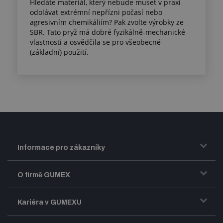
Hledáte materiál, který nebude muset v praxi
odolávat extrémní nepřízni počasí nebo
agresivním chemikáliím? Pak zvolte výrobky ze
SBR. Tato pryž má dobré fyzikálně-mechanické
vlastnosti a osvědčila se pro všeobecné
(základní) použití.
Informace pro zákazníky
Doprava a zasílání zboží
O firmě GUMEX
Obchodní podmínky
Představení firmy GUMEX
Kariéra v GUMEXU
Fakturace DPH