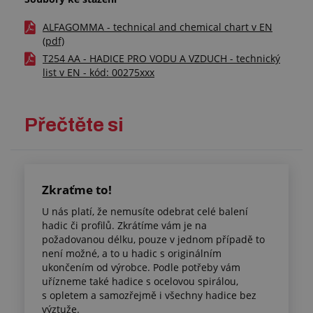
ALFAGOMMA - technical and chemical chart v EN
(pdf)
T254 AA - HADICE PRO VODU A VZDUCH - technický
list v EN - kód: 00275xxx
Přečtěte si
Zkraťme to!
U nás platí, že nemusíte odebrat celé balení
hadic či profilů. Zkrátíme vám je na
požadovanou délku, pouze v jednom případě to
není možné, a to u hadic s originálním
ukončením od výrobce. Podle potřeby vám
uřízneme také hadice s ocelovou spirálou,
s opletem a samozřejmě i všechny hadice bez
výztuže.