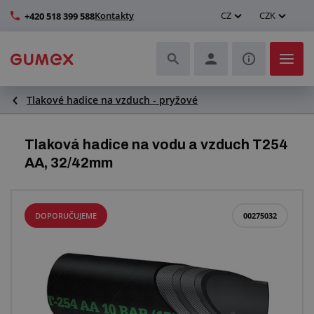
Kontakty
CZ
CZK
+420 518 399 588
Tlakové hadice na vzduch - pryžové
Hadice a jejich kompletace
Profily a výroba těsnění
Tlaková hadice na vodu a vzduch T254
AA, 32/42mm
Technické plasty
Dopravníkové pásy a montáž
DOPORUČUJEME
00275032
Zlepšení pracovního prostředí
Další pryžové a plastové výrobky