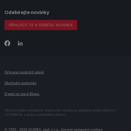
Odebírejte novinky
PŘIHLÁSIT SE K ODBĚRU NOVINEK
Ochrana osobních údajů
Obchodní podmínky
O web se stará Blogic
Všechna práva vyhrazena. Kopírování obsahu je zakázáno podle zákona č.
121/2000 sb. o právu autorského zákonu.
© 1995 - 2026 GUMEX, spol. s r.o.,
Upravit nastavení cookies