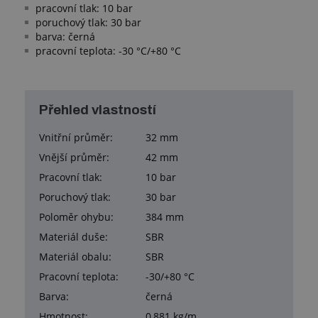
pracovní tlak: 10 bar
poruchový tlak: 30 bar
barva: černá
pracovní teplota: -30 °C/+80 °C
Přehled vlastností
Vnitřní průměr:
32 mm
Vnější průměr:
42 mm
Pracovní tlak:
10 bar
Poruchový tlak:
30 bar
Poloměr ohybu:
384 mm
Materiál duše:
SBR
Materiál obalu:
SBR
Pracovní teplota:
-30/+80 °C
Barva:
černá
Hmotnost:
0,881 kg/m