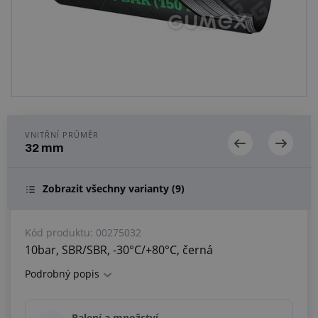
Centrum poptávek
Vše o nákupu
O nás a kariéra
VNITŘNÍ PRŮMĚR
32 mm
Zobrazit všechny varianty
(9)
Kód produktu:
00275032
10bar, SBR/SBR, -30°C/+80°C, černá
Podrobný popis
Balení a množství