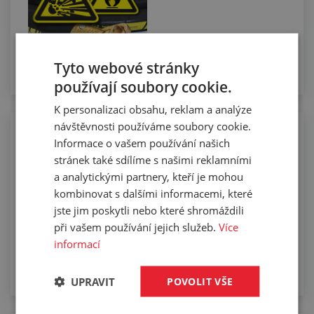
Tyto webové stránky
používají soubory cookie.
K personalizaci obsahu, reklam a analýze
návštěvnosti používáme soubory cookie.
Provádění tlakové zkoušky hadic
Informace o vašem používání našich
stránek také sdílíme s našimi reklamními
a analytickými partnery, kteří je mohou
kombinovat s dalšími informacemi, které
jste jim poskytli nebo které shromáždili
při vašem používání jejich služeb.
Více
informací
UPRAVIT
POVOLIT VŠE