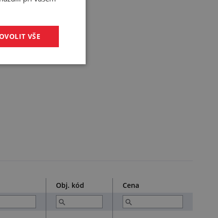
OVOLIT VŠE
Obj. kód
Cena