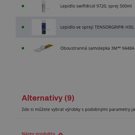
Lepidlo swift®col 9720, sprej 500ml
Lepidlo ve spreji TENSORGRIP® H30,
Oboustranná samolepka 3M™ 9448A b
Alternativy (9)
Zde si můžete vybrat výrobky s podobnými parametry ja
Název produktu