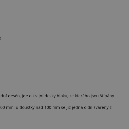
)
ní desén, jde o krajní desky bloku, ze kterého jsou štípány
00 mm; u tloušťky nad 100 mm se již jedná o díl svařený z