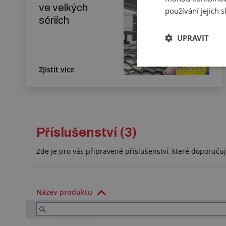
ve velkých
používání jejich 
sériích
UPRAVIT
Zjistit více
Příslušenství (3)
Zde je pro vás připravené příslušenství, které doporuč
Název produktu