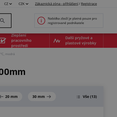
CZ
CZK
Zákaznická zóna - přihlášení
/
Registrace
Nabídka zboží je platná pouze pro
registrované podnikatele
Zlepšení
Další pryžové a
pracovního
plastové výrobky
prostředí
0°C, modrá
1000mm
20 mm
30 mm
Vše
(13)