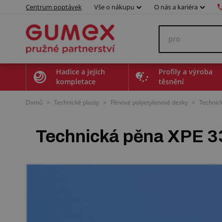
Centrum poptávek
Vše o nákupu
O nás a kariéra
Hadice a jejich
Profily a výroba
kompletace
těsnění
Domů
>
Technické plasty
>
Pěnové polyetylenové desky
>
Technic
Technická pěna XPE 