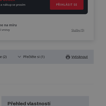
PŘIHLÁSIT SE
 a nákup se prosím
me na míru
 vrstvy
Služby (5)
 (2)
Přečtěte si (1)
Vytisknout
Přehled vlastností