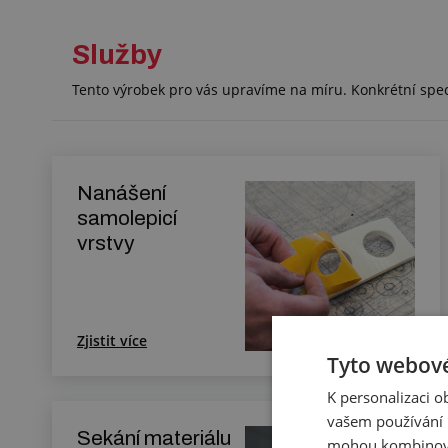
Služby
Tento výrobek pro vás upravíme na míru. Konkrétní spe
Nanášení
samolepicí
vrstvy
Zjistit více
Tyto webové
K personalizaci 
vašem používání n
Sekání materiálu
mohou kombinovat