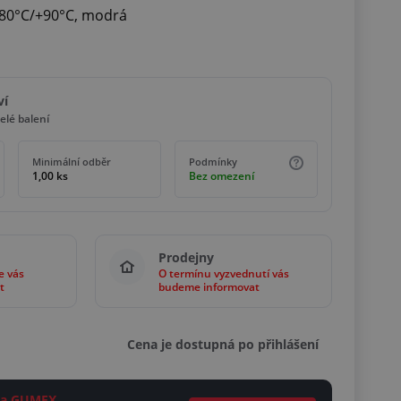
-80°C/+90°C, modrá
ví
elé balení
Minimální odběr
Podmínky
1,00 ks
Bez omezení
Prodejny
e vás
O termínu vyzvednutí vás
t
budeme informovat
Cena je dostupná po přihlášení
ěta GUMEX