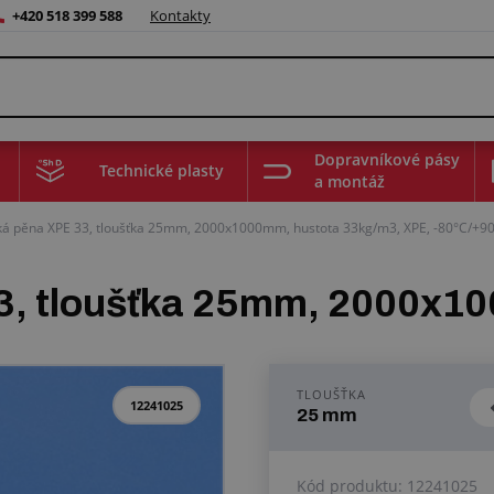
+420 518 399 588
Kontakty
Dopravníkové pásy
Technické plasty
a montáž
ká pěna XPE 33, tloušťka 25mm, 2000x1000mm, hustota 33kg/m3, XPE, -80°C/+9
33, tloušťka 25mm, 2000x
TLOUŠŤKA
12241025
25 mm
Kód produktu:
12241025