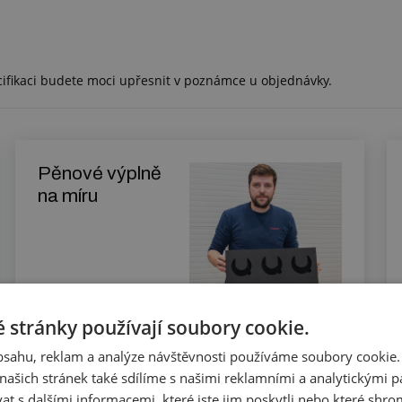
cifikaci budete moci upřesnit v poznámce u objednávky.
Pěnové výplně
na míru
Zjistit více
 stránky používají soubory cookie.
obsahu, reklam a analýze návštěvnosti používáme soubory cookie.
ašich stránek také sdílíme s našimi reklamními a analytickými par
Výplně kufru na
 s dalšími informacemi, které jste jim poskytli nebo které shro