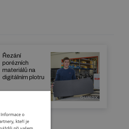
Řezání
porézních
materiálů na
digitálním plotru
Zjistit více
 Informace o
tnery, kteří je
máždili při vašem