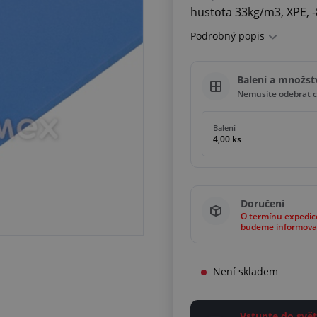
hustota 33kg/m3, XPE, 
Podrobný popis
Balení a množst
Nemusíte odebrat c
Balení
4,00 ks
Doručení
O termínu expedic
budeme informova
Není skladem
Vstupte do sv