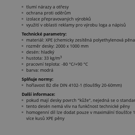
tlumí nárazy a otřesy
ochrana proti oděrům
izolace přepravovaných výrobků
využití v oblasti reklamy pro výrobu loga a nápisů
Technické parametry:
materiál: XPE (chemicky zesítěná polyethylenová pěna
rozměr desky: 2000 x 1000 mm
desén: hladký
3
hustota: 33 kg/m
pracovní teplota: -80 °C/+90 °C
barva: modrá
Splňuje normy:
hořlavost B2 dle DIN 4102-1 (tloušťky 20-60mm)
Další informace:
pokud mají desky povrch "kůže", nejedná se o standard
tento desén nemá vliv na funkčnost technické pěny
homogenní díl lze dodat pouze v maximální tloušťce 1
více kusů XPE pěny