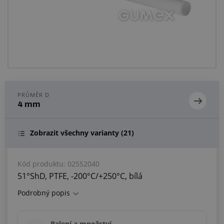
Centrum poptávek
Vše o nákupu
O nás a kariéra
PRŮMĚR D
4 mm
Zobrazit všechny varianty
(21)
Kód produktu:
02552040
51°ShD, PTFE, -200°C/+250°C, bílá
Podrobný popis
Balení a množství