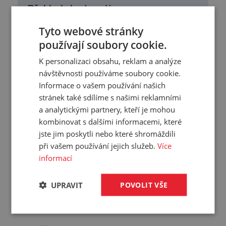
Přehled vlastností
Průměr D:
4 mm
Tyto webové stránky
Reálný průměr:
používají soubory cookie.
4-4,03 mm
Délka:
1000 mm
K personalizaci obsahu, reklam a analýze
Tvrdost:
51 °ShD
návštěvnosti používáme soubory cookie.
Tažnost:
Informace o vašem používání našich
200 %
stránek také sdílíme s našimi reklamními
Pružnost v tahu:
20 MPa
a analytickými partnery, kteří je mohou
Materiál:
PTFE
kombinovat s dalšími informacemi, které
Pracovní teplota:
-200/+250 °C
jste jim poskytli nebo které shromáždili
Barva:
bílá
při vašem používání jejich služeb.
Více
Hmotnost:
0,033 kg/ks
informací
Balení:
1,00 ks
UPRAVIT
POVOLIT VŠE