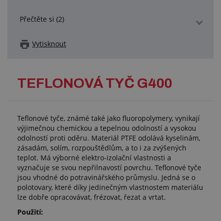
Přečtěte si (2)
Vytisknout
TEFLONOVÁ TYČ G400
Teflonové tyče, známé také jako fluoropolymery, vynikají
výjimečnou chemickou a tepelnou odolností a vysokou
odolností proti oděru. Materiál PTFE odolává kyselinám,
zásadám, solím, rozpouštědlům, a to i za zvýšených
teplot. Má výborné elektro-izolační vlastnosti a
vyznačuje se svou nepřilnavostí povrchu. Teflonové tyče
jsou vhodné do potravinářského průmyslu. Jedná se o
polotovary, které díky jedinečným vlastnostem materiálu
lze dobře opracovávat, frézovat, řezat a vrtat.
Použití: