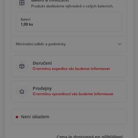
Produkt dodáváme výhradně v celých baleních.
Balení
1,00 ks
Minimální odběr a podmínky
Minimální odběr
Doručení
1,00 ks
O termínu expedice vás budeme informovat
Podmínky
Násobky
1,00 ks
Prodejny
O termínu vyzvednutí vás budeme informovat
Není skladem
Cena je dostupná po přihlášení