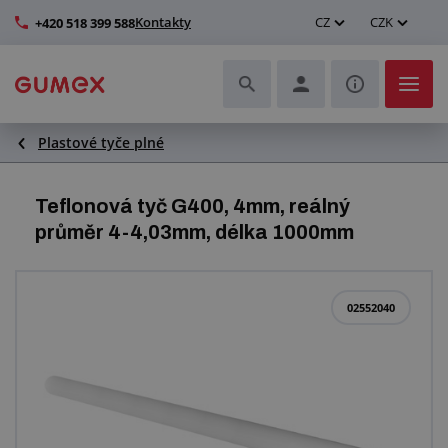
Kontakty
CZ
CZK
+420 518 399 588
Plastové tyče plné
Hadice a jejich kompletace
Profily a výroba těsnění
Teflonová tyč G400, 4mm, reálný
průměr 4-4,03mm, délka 1000mm
Technické plasty
Dopravníkové pásy a montáž
02552040
Zlepšení pracovního prostředí
Další pryžové a plastové výrobky