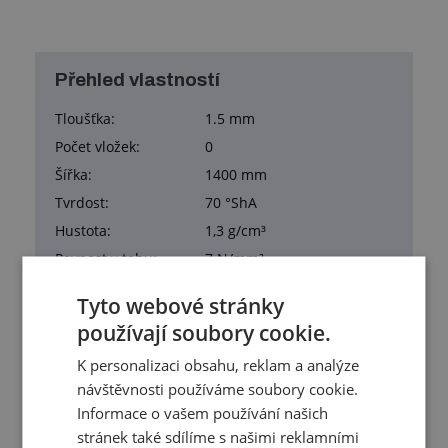
Přehled vlastností
Tloušťka:
1.5 mm
Počet vložek:
0
Šířka:
1400 mm
Tvrdost:
70 °ShA
Hustota:
1,3 g/cm³
Pevnost v tahu:
7 N/mm²
Tažnost:
250 %
Tyto webové stránky
Materiál:
EPDM
používají soubory cookie.
Pracovní teplota:
-40/+100 °C
K personalizaci obsahu, reklam a analýze
Barva:
černá
návštěvnosti používáme soubory cookie.
Hmotnost:
1,980 kg/m²
Informace o vašem používání našich
Balení:
28,00 m²
stránek také sdílíme s našimi reklamními