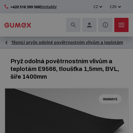
Kontakty
CZ
CZK
+420 518 399 588
Těsnicí pryže odolné povětrnostním vlivům a teplotám
Hadice a jejich kompletace
Profily a výroba těsnění
Pryž odolná povětrnostním vlivům a
teplotám E9566, tloušťka 1,5mm, BVL,
Technické plasty
šíře 1400mm
Dopravníkové pásy a montáž
00406015
Zlepšení pracovního prostředí
Další pryžové a plastové výrobky