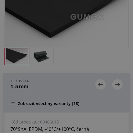
Centrum poptávek
Vše o nákupu
O nás a kariéra
TLOUŠŤKA
1.5 mm
Zobrazit všechny varianty
(18)
Kód produktu:
00406015
70°ShA, EPDM, -40°C/+100°C, černá