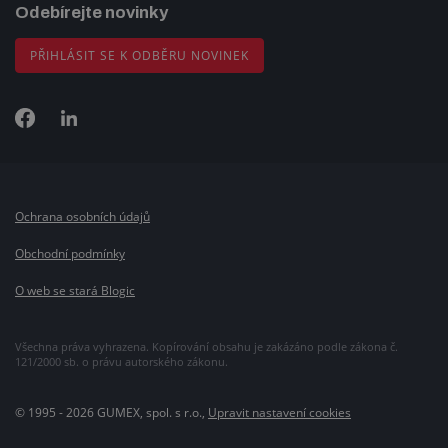
Odebírejte novinky
PŘIHLÁSIT SE K ODBĚRU NOVINEK
Ochrana osobních údajů
Obchodní podmínky
O web se stará Blogic
Všechna práva vyhrazena. Kopírování obsahu je zakázáno podle zákona č.
121/2000 sb. o právu autorského zákonu.
© 1995 - 2026 GUMEX, spol. s r.o.,
Upravit nastavení cookies