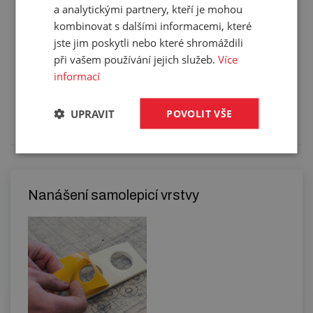
a analytickými partnery, kteří je mohou
kombinovat s dalšími informacemi, které
jste jim poskytli nebo které shromáždili
při vašem používání jejich služeb.
Více
Služby
informací
Tento výrobek pro vás upravíme na míru. Konkrétní
specifikaci budete moci upřesnit v poznámce u
UPRAVIT
POVOLIT VŠE
objednávky.
Nanášení samolepicí vrstvy