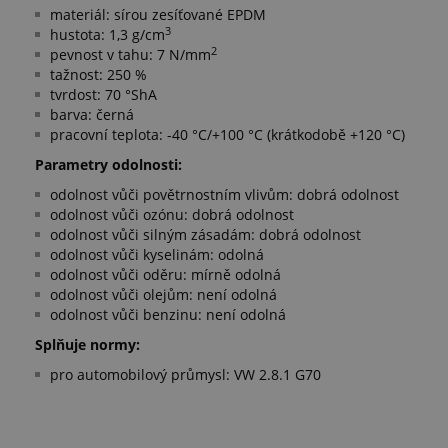
materiál: sírou zesíťované EPDM
3
hustota: 1,3 g/cm
2
pevnost v tahu: 7 N/mm
tažnost: 250 %
tvrdost: 70 °ShA
barva: černá
pracovní teplota: -40 °C/+100 °C (krátkodobě +120 °C)
​Parametry odolnosti:
odolnost vůči povětrnostním vlivům: dobrá odolnost
odolnost vůči ozónu: dobrá odolnost
odolnost vůči silným zásadám: dobrá odolnost
odolnost vůči kyselinám: odolná
odolnost vůči oděru: mírně odolná
odolnost vůči olejům: není odolná
odolnost vůči benzinu: není odolná
Splňuje normy:
pro automobilový průmysl: VW 2.8.1 G70