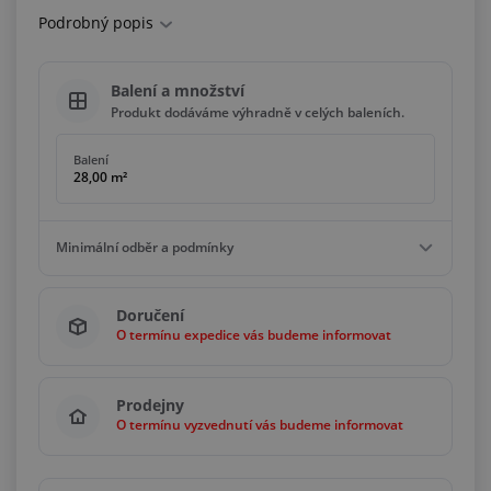
Podrobný popis
Balení a množství
Produkt dodáváme výhradně v celých baleních.
Balení
28,00 m²
Minimální odběr a podmínky
Minimální odběr
Doručení
28,00 m²
O termínu expedice vás budeme informovat
Podmínky
Násobky
28,00 m²
Prodejny
O termínu vyzvednutí vás budeme informovat