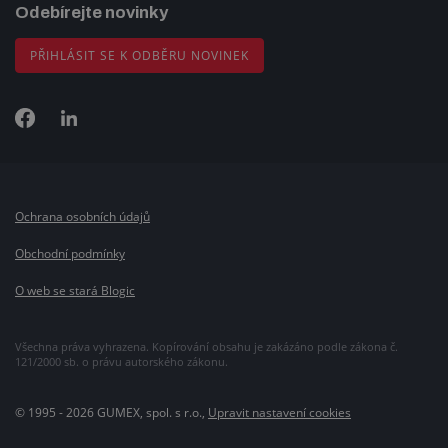
Odebírejte novinky
PŘIHLÁSIT SE K ODBĚRU NOVINEK
Ochrana osobních údajů
Obchodní podmínky
O web se stará Blogic
Všechna práva vyhrazena. Kopírování obsahu je zakázáno podle zákona č.
121/2000 sb. o právu autorského zákonu.
© 1995 - 2026 GUMEX, spol. s r.o.,
Upravit nastavení cookies