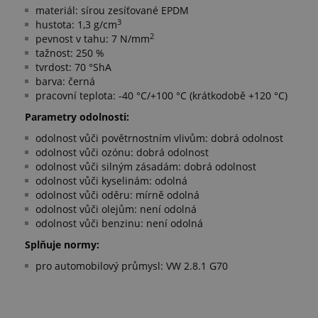
materiál: sírou zesíťované EPDM
3
hustota: 1,3 g/cm
2
pevnost v tahu: 7 N/mm
tažnost: 250 %
tvrdost: 70 °ShA
barva: černá
pracovní teplota: -40 °C/+100 °C (krátkodobě +120 °C)
​Parametry odolnosti:
odolnost vůči povětrnostním vlivům: dobrá odolnost
odolnost vůči ozónu: dobrá odolnost
odolnost vůči silným zásadám: dobrá odolnost
odolnost vůči kyselinám: odolná
odolnost vůči oděru: mírně odolná
odolnost vůči olejům: není odolná
odolnost vůči benzinu: není odolná
Splňuje normy:
pro automobilový průmysl: VW 2.8.1 G70