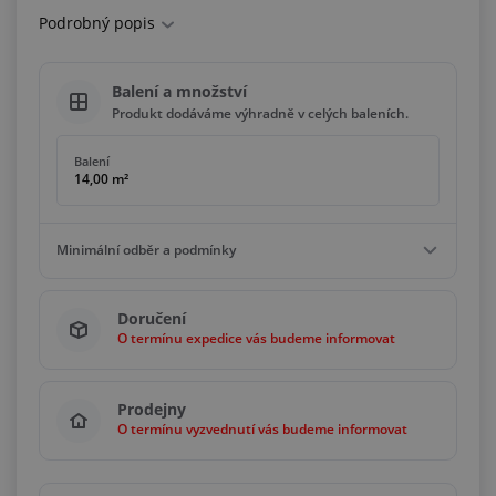
Podrobný popis
Balení a množství
Produkt dodáváme výhradně v celých baleních.
Balení
14,00 m²
Minimální odběr a podmínky
Minimální odběr
Doručení
210,00 m²
O termínu expedice vás budeme informovat
Podmínky
Násobky
14,00 m²
Prodejny
O termínu vyzvednutí vás budeme informovat