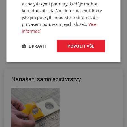
a analytickými partnery, kteří je mohou
kombinovat s dalšími informacemi, které
jste jim poskytli nebo které shromáždili
při vašem používání jejich služeb.
Více
Služby
informací
Tento výrobek pro vás upravíme na míru. Konkrétní
specifikaci budete moci upřesnit v poznámce u
UPRAVIT
POVOLIT VŠE
objednávky.
Nanášení samolepicí vrstvy