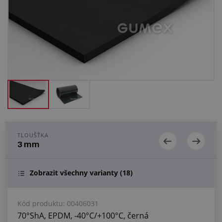
Centrum poptávek
Vše o nákupu
O nás a kariéra
TLOUŠŤKA
3 mm
Zobrazit všechny varianty
(18)
Kód produktu:
00406031
70°ShA, EPDM, -40°C/+100°C, černá