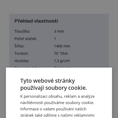
Přehled vlastností
Tloušťka:
3 mm
Počet vložek:
1
Šířka:
1400 mm
Tvrdost:
70 °ShA
Hustota:
1,3 g/cm³
Pevnost v tahu:
7 N/mm²
Tažnost:
250 %
Tyto webové stránky
Materiál:
EPDM
používají soubory cookie.
Pracovní teplota:
-40/+100 °C
K personalizaci obsahu, reklam a analýze
Barva:
černá
návštěvnosti používáme soubory cookie.
Hmotnost:
3,960 kg/m²
Informace o vašem používání našich
Balení:
14,00 m²
stránek také sdílíme s našimi reklamními