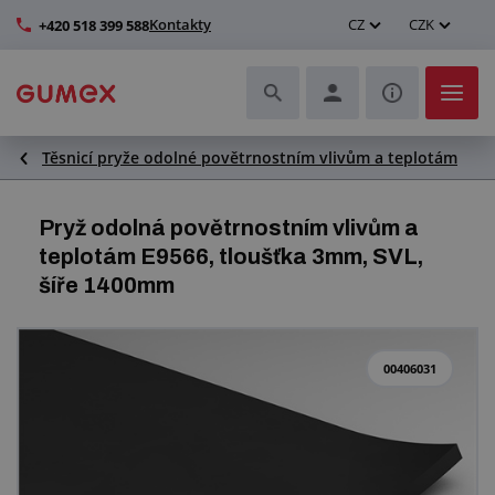
Kontakty
CZ
CZK
+420 518 399 588
Těsnicí pryže odolné povětrnostním vlivům a teplotám
Hadice a jejich kompletace
Profily a výroba těsnění
Pryž odolná povětrnostním vlivům a
teplotám E9566, tloušťka 3mm, SVL,
Technické plasty
šíře 1400mm
Dopravníkové pásy a montáž
00406031
Zlepšení pracovního prostředí
Další pryžové a plastové výrobky