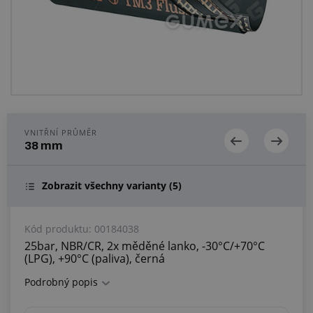
Centrum poptávek
Vše o nákupu
O nás a kariéra
VNITŘNÍ PRŮMĚR
38 mm
Zobrazit všechny varianty
(5)
Kód produktu:
00184038
25bar, NBR/CR, 2x měděné lanko, -30°C/+70°C
(LPG), +90°C (paliva), černá
Podrobný popis