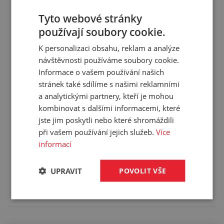
Poloměr ohybu:
320 mm
Tyto webové stránky
Materiál duše:
NBR
používají soubory cookie.
Materiál obalu:
CR
K personalizaci obsahu, reklam a analýze
Pracovní teplota:
-30/+70 °C
návštěvnosti používáme soubory cookie.
Barva:
černá
Informace o vašem používání našich
Hmotnost:
1,300 kg/m
stránek také sdílíme s našimi reklamními
Balení:
40,00 m
a analytickými partnery, kteří je mohou
kombinovat s dalšími informacemi, které
jste jim poskytli nebo které shromáždili
při vašem používání jejich služeb.
Více
informací
Služby
UPRAVIT
POVOLIT VŠE
Tento výrobek pro vás upravíme na míru. Konkrétní
specifikaci budete moci upřesnit v poznámce u
objednávky.