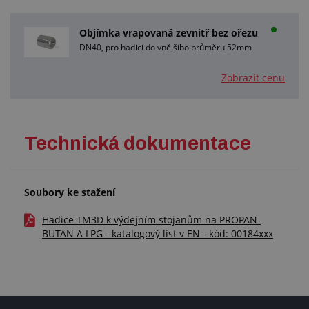
Objímka vrapovaná zevnitř bez ořezu
DN40, pro hadici do vnějšího průměru 52mm
Zobrazit cenu
Technická dokumentace
Soubory ke stažení
Hadice TM3D k výdejním stojanům na PROPAN-
BUTAN A LPG - katalogový list v EN - kód: 00184xxx