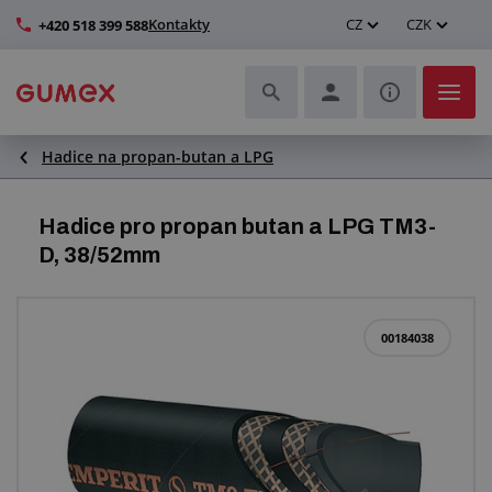
Kontakty
CZ
CZK
+420 518 399 588
Hadice na propan-butan a LPG
Hadice a jejich kompletace
Profily a výroba těsnění
Hadice pro propan butan a LPG TM3-
D, 38/52mm
Technické plasty
Dopravníkové pásy a montáž
00184038
Zlepšení pracovního prostředí
Další pryžové a plastové výrobky