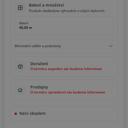
Balení a množství
Produkt dodáváme výhradně v celých baleních.
Balení
40,00 m
Minimální odběr a podmínky
Minimální odběr
Doručení
40,00 m
O termínu expedice vás budeme informovat
Podmínky
Násobky
40,00 m
Prodejny
O termínu vyzvednutí vás budeme informovat
Není skladem