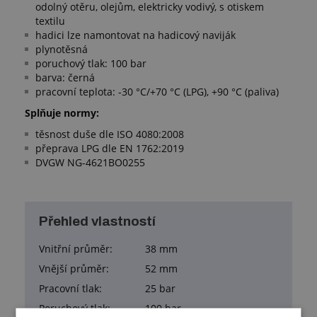
odolný otěru, olejům, elektricky vodivý, s otiskem
textilu
hadici lze namontovat na hadicový naviják
plynotěsná
poruchový tlak: 100 bar
barva: černá
pracovní teplota: -30 °C/+70 °C (LPG), +90 °C (paliva)
Splňuje normy:
těsnost duše dle ISO 4080:2008
přeprava LPG dle EN 1762:2019
DVGW NG-4621BO0255
Přehled vlastností
Vnitřní průměr:
38 mm
Vnější průměr:
52 mm
Pracovní tlak:
25 bar
Poruchový tlak:
100 bar