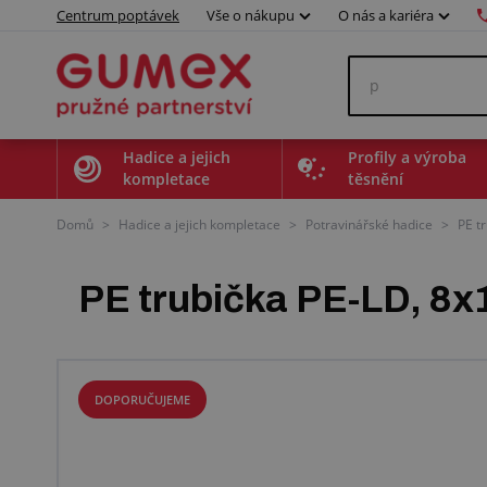
Centrum poptávek
Vše o nákupu
O nás a kariéra
Hadice a jejich
Profily a výroba
kompletace
těsnění
Domů
>
Hadice a jejich kompletace
>
Potravinářské hadice
>
PE t
PE trubička PE-LD, 8
DOPORUČUJEME