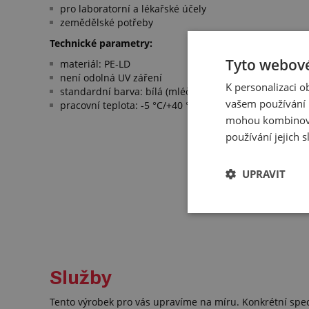
pro laboratorní a lékařské účely
zemědělské potřeby
Technické parametry:
Tyto webové
materiál: PE-LD
není odolná UV záření
K personalizaci 
standardní barva: bílá (mléčný zákal), černá
vašem používání n
pracovní teplota: -5 °C/+40 °C (krátkodobě +90 °C)
mohou kombinovat
používání jejich 
UPRAVIT
Služby
Tento výrobek pro vás upravíme na míru. Konkrétní spe