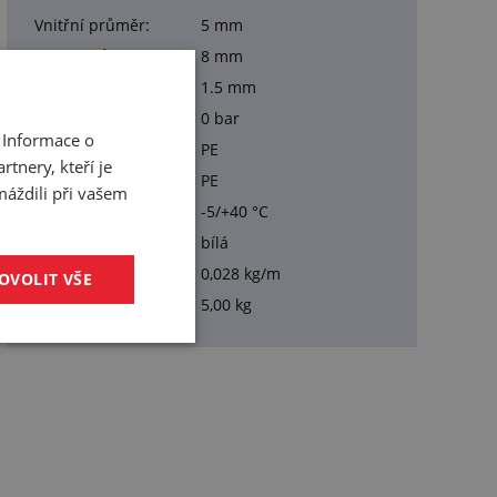
Vnitřní průměr:
5 mm
Vnější průměr:
8 mm
Tloušťka stěny:
1.5 mm
Pracovní tlak:
0 bar
 Informace o
Materiál duše:
PE
tnery, kteří je
Materiál obalu:
PE
máždili při vašem
Pracovní teplota:
-5/+40 °C
Barva:
bílá
Hmotnost:
0,028 kg/m
OVOLIT VŠE
Balení:
5,00 kg