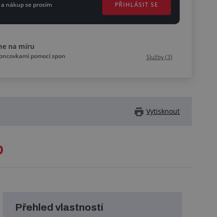
PŘIHLÁSIT SE
 a nákup se prosím
me na míru
koncovkami pomocí spon
Služby (3)
Vytisknout
D
Přehled vlastností