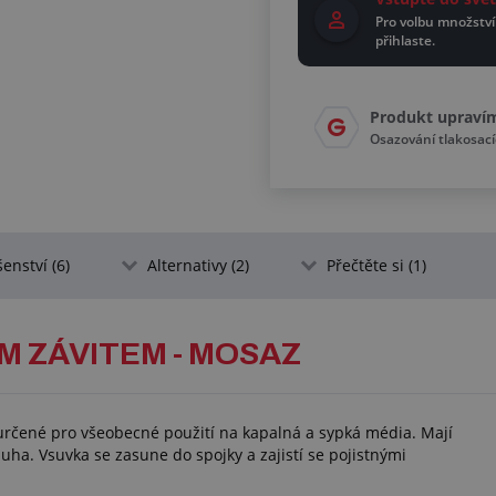
Pro volbu množství
přihlaste.
Produkt upraví
Osazování tlakosac
šenství (6)
Alternativy (2)
Přečtěte si (1)
M ZÁVITEM - MOSAZ
určené pro všeobecné použití na kapalná a sypká média. Mají
ha. Vsuvka se zasune do spojky a zajistí se pojistnými