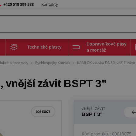
+420 518 399 588
Kontakty
Dopravníkové pásy
Technické plasty
a montáž
edukce a koncovky
>
Rychlospojky Kamlok
>
KAMLOK vsuvka DN80, vnější závit 
vnější závit BSPT 3"
VNĚJŠÍ ZÁVIT
00613075
BSPT 3"
Kód produktu:
00613075