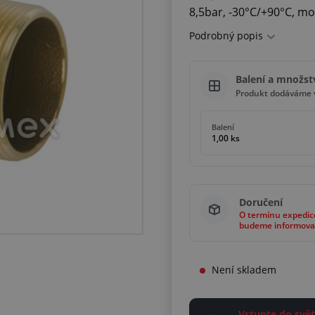
8,5bar, -30°C/+90°C, m
Podrobný popis
Balení a množst
Produkt dodáváme v
Balení
1,00 ks
Doručení
O termínu expedic
budeme informova
Není skladem
Vstupte do sv