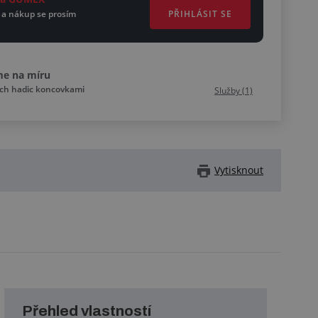
PŘIHLÁSIT SE
 a nákup se prosím
me na míru
ích hadic koncovkami
Služby (1)
Vytisknout
Přehled vlastností