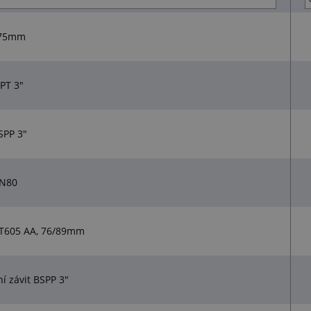
 75mm
PT 3"
SPP 3"
DN80
y T605 AA, 76/89mm
í závit BSPP 3"