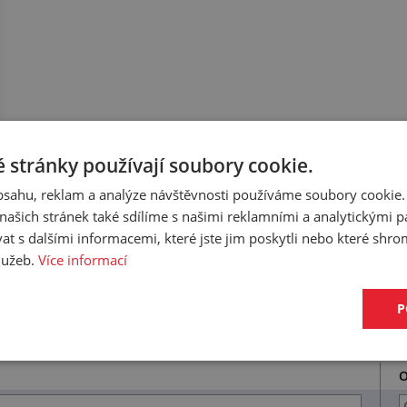
 stránky používají soubory cookie.
obsahu, reklam a analýze návštěvnosti používáme soubory cookie.
ašich stránek také sdílíme s našimi reklamními a analytickými par
 s dalšími informacemi, které jste jim poskytli nebo které shro
služeb.
Více informací
ujeme k tomuto produktu.
P
O