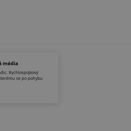
á média
dic. Rychlospojkový
kterému se po pohybu