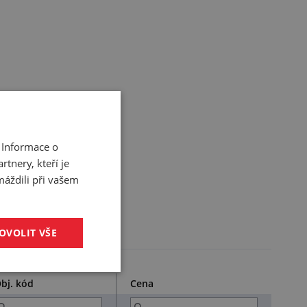
 Informace o
tnery, kteří je
máždili při vašem
OVOLIT VŠE
bj. kód
Cena