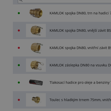
KAMLOK spojka DN80, trn na hadici
KAMLOK spojka DN80, vnější závit BS
KAMLOK spojka DN80, vnitřní závit B
KAMLOK záslepka DN80 na vsuvku 
Tlakosací hadice pro oleje a benzin
Toulec s hladkým trnem 75mm, vnitřn