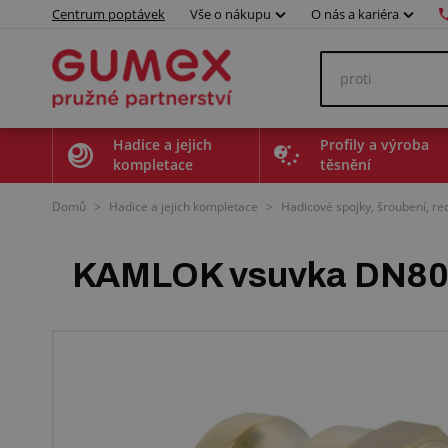
Centrum poptávek
Vše o nákupu
O nás a kariéra
Hadice a jejich
Profily a výroba
kompletace
těsnění
Domů
>
Hadice a jejich kompletace
>
Hadicové spojky, šroubení, r
KAMLOK vsuvka DN80, 