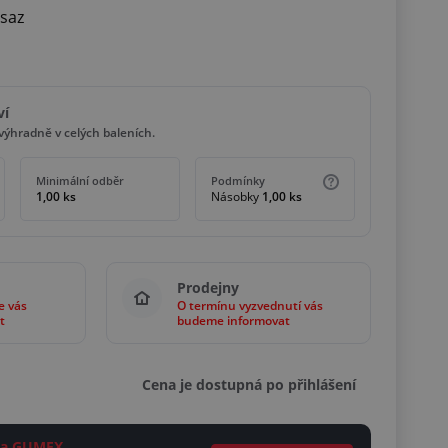
osaz
ví
ýhradně v celých baleních.
Minimální odběr
Podmínky
1,00 ks
Násobky
1,00 ks
Prodejny
e vás
O termínu vyzvednutí vás
t
budeme informovat
Cena je dostupná po přihlášení
ěta GUMEX