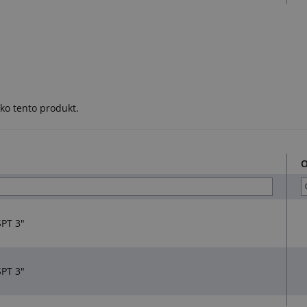
ko tento produkt.
O
SPT 3"
SPT 3"