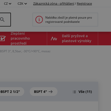
CZ
CZK
Zákaznická zóna - přihlášení
/
Registrace
Nabídka zboží je platná pouze pro
registrované podnikatele
Zlepšení
Další pryžové a
pracovního
plastové výrobky
prostředí
BSPT 3", 8,5bar, -30°C/+90°C, mosaz
BSPT 2 1/2"
BSPT 4"
Vše
(11)