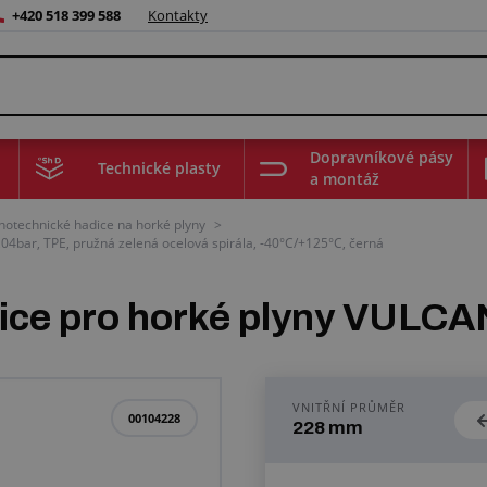
+420 518 399 588
Kontakty
Dopravníkové pásy
Technické plasty
a montáž
hotechnické hadice na horké plyny
>
4bar, TPE, pružná zelená ocelová spirála, -40°C/+125°C, černá
ice pro horké plyny VULC
VNITŘNÍ PRŮMĚR
00104228
228 mm