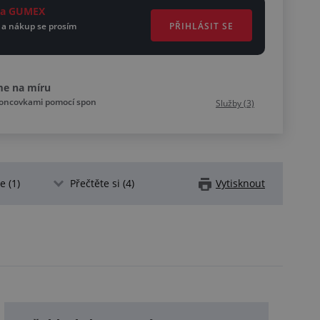
ěta GUMEX
PŘIHLÁSIT SE
 a nákup se prosím
me na míru
koncovkami pomocí spon
Služby (3)
 (1)
Přečtěte si (4)
Vytisknout