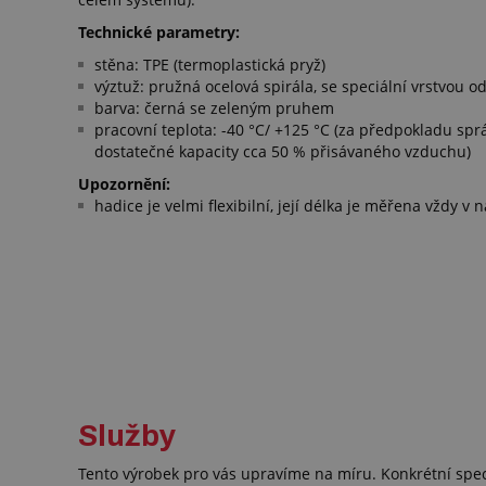
Technické parametry:
stěna: TPE (termoplastická pryž)
výztuž: pružná ocelová spirála, se speciální vrstvou 
barva: černá se zeleným pruhem
pracovní teplota: -40 °C/ +125 °C (za předpokladu sp
dostatečné kapacity cca 50 % přisávaného vzduchu)
Upozornění:
hadice je velmi flexibilní, její délka je měřena vždy 
Služby
Tento výrobek pro vás upravíme na míru. Konkrétní spe