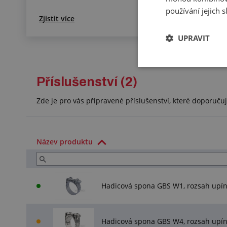
používání jejich 
Zjistit více
UPRAVIT
Příslušenství (2)
Zde je pro vás připravené příslušenství, které doporuč
Název produktu
Hadicová spona GBS W1, rozsah upí
Hadicová spona GBS W4, rozsah upí