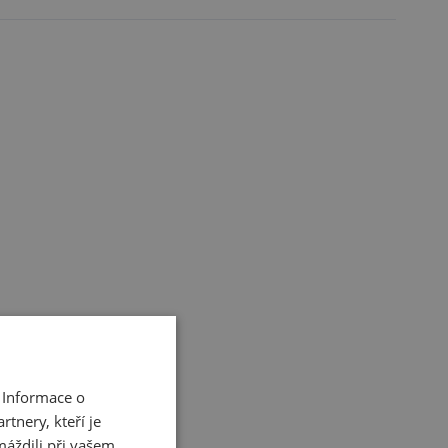
 Informace o
tnery, kteří je
máždili při vašem