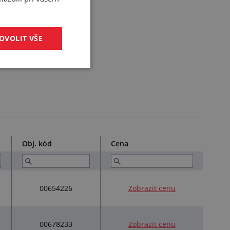
OVOLIT VŠE
Obj. kód
Cena
00654226
Zobrazit cenu
00678233
Zobrazit cenu