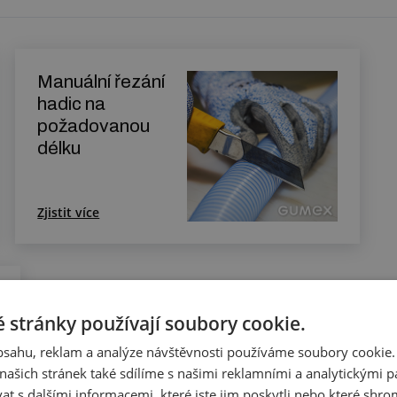
Manuální řezání
hadic na
požadovanou
délku
Zjistit více
 stránky používají soubory cookie.
obsahu, reklam a analýze návštěvnosti používáme soubory cookie.
ašich stránek také sdílíme s našimi reklamními a analytickými par
 s dalšími informacemi, které jste jim poskytli nebo které shro