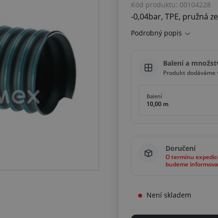
Kód produktu:
00104228
-0,04bar, TPE, pružná z
Podrobný popis
Balení a množst
Produkt dodáváme v
Balení
10,00 m
Doručení
O termínu expedic
budeme informova
Není skladem