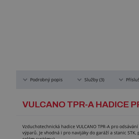
Podrobný popis
Služby (3)
Příslu
VULCANO TPR-A HADICE 
Vzduchotechnická hadice VULCANO TPR-A pro odsávání a
výparů. Je vhodná i pro navijáky do garáží a stanic STK,
celém systému).