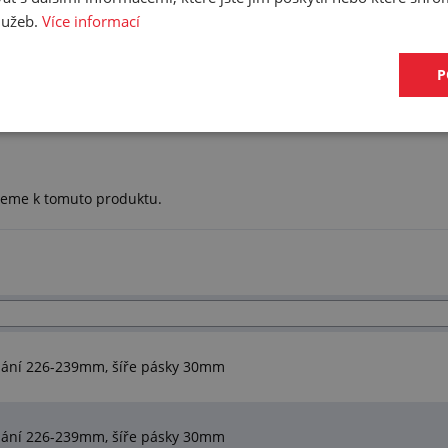
služeb.
Více informací
P
ujeme k tomuto produktu.
nání 226-239mm, šíře pásky 30mm
nání 226-239mm, šíře pásky 30mm