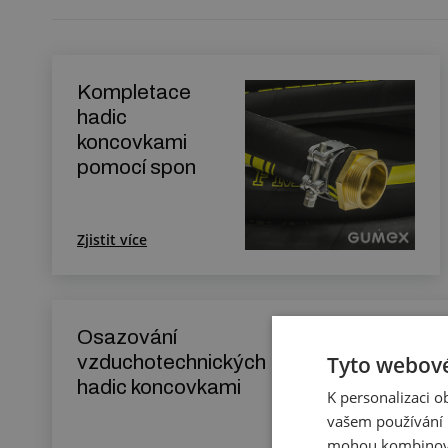
Kompletace
hadic
koncovkami
pomocí spon
Zjistit více
Osazování
Tyto webové
vzduchotechnických
hadic koncovkami
K personalizaci 
vašem používání n
mohou kombinovat