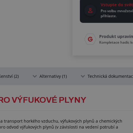
Vstupte do sv
Pro volbu množství
přihlaste.
Produkt upraví
Kompletace hadic 
šenství (2)
Alternativy (1)
Technická dokumentace
PRO VÝFUKOVÉ PLYNY
 transport horkého vzduchu, výfukových plynů a chemických
 pro odvod výfukových plynů (v závislosti na vedení potrubí a