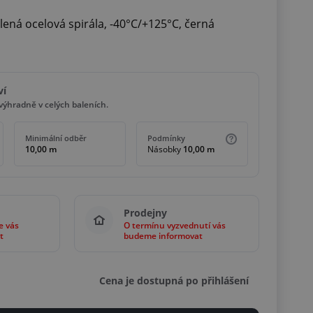
elená ocelová spirála, -40°C/+125°C, černá
ví
ýhradně v celých baleních.
Minimální odběr
Podmínky
10,00 m
Násobky
10,00 m
Prodejny
e vás
O termínu vyzvednutí vás
t
budeme informovat
Cena je dostupná po přihlášení