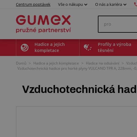
Centrum poptávek
Vše o nákupu
O nás a kariéra
Hadice a jejich
Profily a výroba
kompletace
těsnění
Domů
>
Hadice a jejich kompletace
>
Hadice na odsávání
>
Vzduc
Vzduchotechnická hadice pro horké plyny VULCANO TPR A, 228mm, -0,0
Vzduchotechnická had