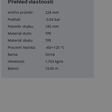
Přehled vlastností
Vnitřní průměr:
228 mm
Podtlak:
-0.04 bar
Poloměr ohybu:
185 mm
Materiál duše:
TPE
Materiál obalu:
TPE
Pracovní teplota:
-40/+125 °C
Barva:
černá
Hmotnost:
1,763 kg/m
Balení:
10,00 m