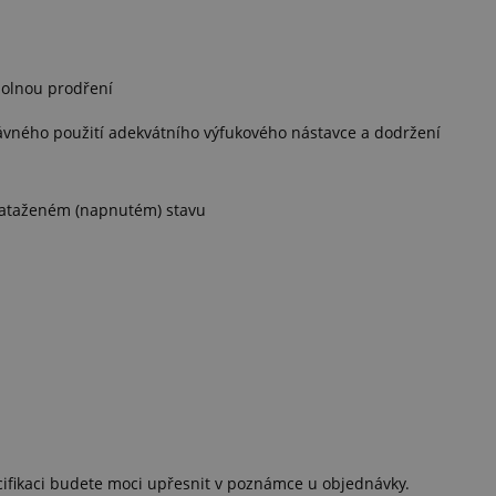
odolnou prodření
rávného použití adekvátního výfukového nástavce a dodržení
v nataženém (napnutém) stavu
cifikaci budete moci upřesnit v poznámce u objednávky.