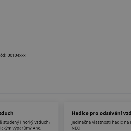
kód: 00104xxx
vzduch
Hadice pro odsávání vzd
ně studený i horký vzduch?
Jedinečné vlastnosti hadic na
emickým výparům? Ano,
NEO