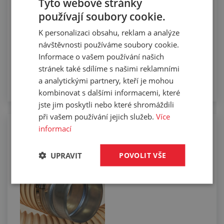
Tyto webové stránky
používají soubory cookie.
K personalizaci obsahu, reklam a analýze
návštěvnosti používáme soubory cookie.
Informace o vašem používání našich
stránek také sdílíme s našimi reklamními
a analytickými partnery, kteří je mohou
kombinovat s dalšími informacemi, které
jste jim poskytli nebo které shromáždili
při vašem používání jejich služeb.
Více
informací
Osazování vzduchotechnických hadic
koncovkami
UPRAVIT
POVOLIT VŠE