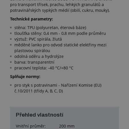
pro transport třísek, prachu, lehkých granulátů a
potravinářských sypkých médií (obilí, cukru, mouky).
Technické parametry:
stěna: TPU (polyuretan, éterová báze)
tloušťka stěny: 0,4 mm - 0,8 mm podle průměru
výztuž: PVC spirála, žlutá
měděné lanko pro odvod statické elektřiny mezi
plastovou spirálou
odolná oděru a hydrolýze
barva: transparentní
pracovní teplota: -40 °C/+80 °C
Splňuje normy:
pro styk s potravinami - Nařízení Komise (EU)
č.10/2011 (třídy A, B, C, D)
Přehled vlastností
Vnitřní průměr:
200 mm