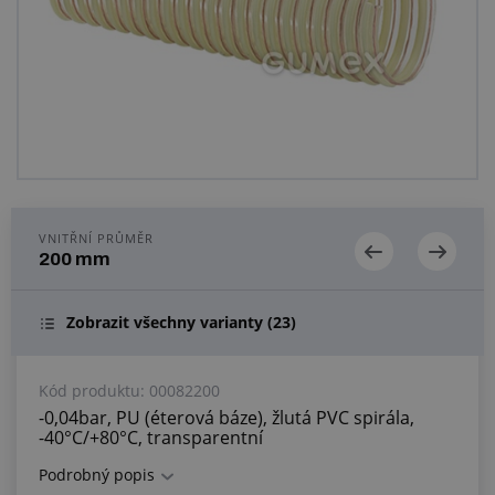
Centrum poptávek
Vše o nákupu
O nás a kariéra
VNITŘNÍ PRŮMĚR
200 mm
Zobrazit všechny varianty
(23)
Kód produktu:
00082200
-0,04bar, PU (éterová báze), žlutá PVC spirála,
-40°C/+80°C, transparentní
Podrobný popis