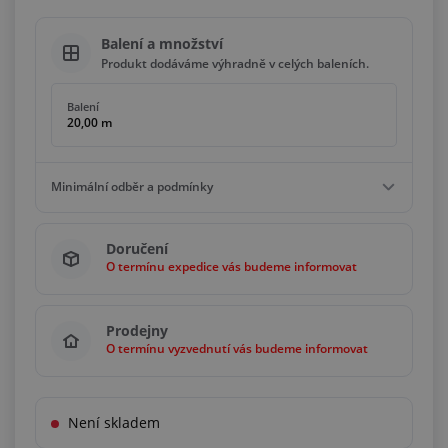
Balení a množství
Produkt dodáváme výhradně v celých baleních.
Balení
20,00 m
Minimální odběr a podmínky
Minimální odběr
Doručení
20,00 m
O termínu expedice vás budeme informovat
Podmínky
Násobky
20,00 m
Prodejny
O termínu vyzvednutí vás budeme informovat
Není skladem