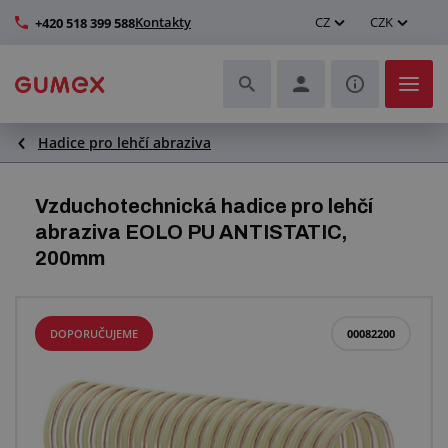
Kontakty
CZ
CZK
+420 518 399 588
Hadice pro lehčí abraziva
Hadice a jejich kompletace
Profily a výroba těsnění
Vzduchotechnická hadice pro lehčí
abraziva EOLO PU ANTISTATIC,
Technické plasty
200mm
Dopravníkové pásy a montáž
DOPORUČUJEME
00082200
Zlepšení pracovního prostředí
Další pryžové a plastové výrobky