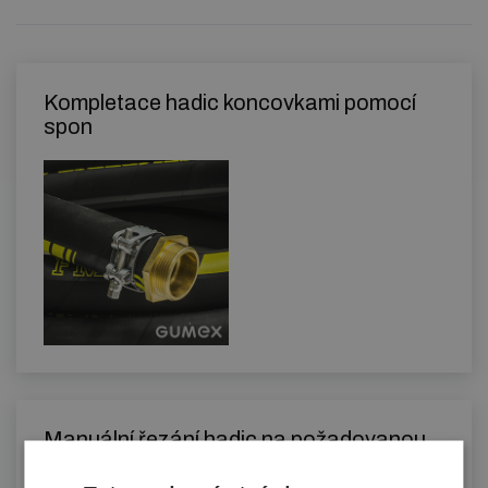
Kompletace hadic koncovkami pomocí
spon
Manuální řezání hadic na požadovanou
délku