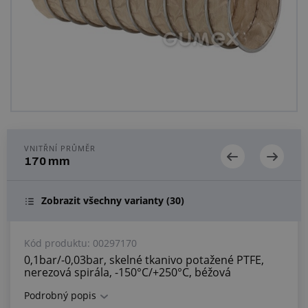
Centrum poptávek
Vše o nákupu
O nás a kariéra
VNITŘNÍ PRŮMĚR
170 mm
Zobrazit všechny varianty
(30)
Kód produktu:
00297170
0,1bar/-0,03bar, skelné tkanivo potažené PTFE,
nerezová spirála, -150°C/+250°C, béžová
Podrobný popis