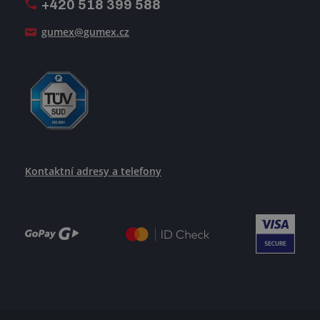
+420 518 399 588
Jak se žije v GUMEXU
gumex@gumex.cz
Kontaktní adresy a telefony