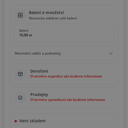
Balení a množství
Nemusíte odebrat celé balení
Balení
10,00 m
Minimální odběr a podmínky
Minimální odběr
Doručení
0,50 m
O termínu expedice vás budeme informovat
Podmínky
Bez omezení
Prodejny
O termínu vyzvednutí vás budeme informovat
Není skladem