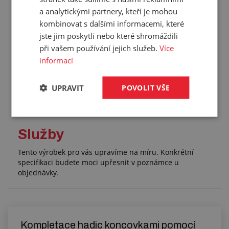
a analytickými partnery, kteří je mohou
Pracovní teplota:
-150/+250 °C
kombinovat s dalšími informacemi, které
Barva:
béžová
jste jim poskytli nebo které shromáždili
FDA:
Ano
při vašem používání jejich služeb.
Více
Hmotnost:
0,851 kg/m
informací
Balení:
10,00 m
UPRAVIT
POVOLIT VŠE
Služby
Tento výrobek pro vás upravíme na míru. Konkrétní
specifikaci budete moci upřesnit v poznámce u
objednávky.
Kompletace hadic koncovkami pomocí