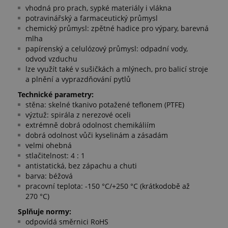
vhodná pro prach, sypké materiály i vlákna
potravinářský a farmaceutický průmysl
chemický průmysl: zpětné hadice pro výpary, barevná
mlha
papírenský a celulózový průmysl: odpadní vody,
odvod vzduchu
lze využít také v sušičkách a mlýnech, pro balicí stroje
a plnění a vyprazdňování pytlů
Technické parametry:
stěna: skelné tkanivo potažené teflonem (PTFE)
výztuž: spirála z nerezové oceli
extrémně dobrá odolnost chemikáliím
dobrá odolnost vůči kyselinám a zásadám
velmi ohebná
stlačitelnost: 4 : 1
antistatická, bez zápachu a chuti
barva: béžová
pracovní teplota: -150 °C/+250 °C (krátkodobě až
270 °C)
Splňuje normy:
odpovídá směrnici RoHS