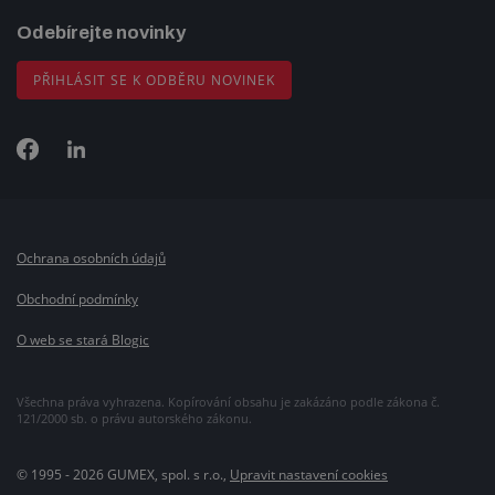
Odebírejte novinky
PŘIHLÁSIT SE K ODBĚRU NOVINEK
Ochrana osobních údajů
Obchodní podmínky
O web se stará Blogic
Všechna práva vyhrazena. Kopírování obsahu je zakázáno podle zákona č.
121/2000 sb. o právu autorského zákonu.
© 1995 - 2026 GUMEX, spol. s r.o.,
Upravit nastavení cookies