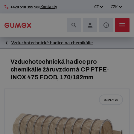
Kontakty
CZ
CZK
+420 518 399 588
Vzduchotechnické hadice na chemikálie
Hadice a jejich kompletace
Profily a výroba těsnění
Vzduchotechnická hadice pro
chemikálie žáruvzdorná CP PTFE-
Technické plasty
INOX 475 FOOD, 170/182mm
Dopravníkové pásy a montáž
00297170
Zlepšení pracovního prostředí
Další pryžové a plastové výrobky