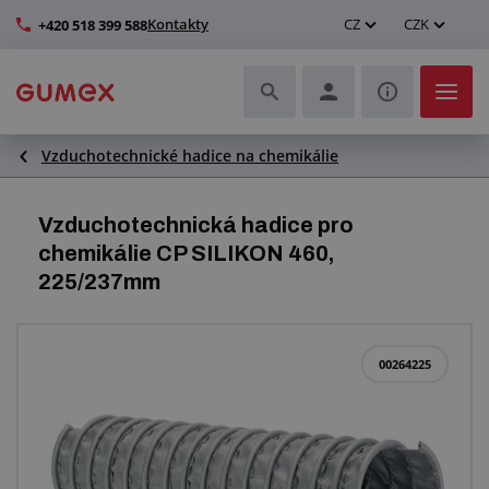
Kontakty
CZ
CZK
+420 518 399 588
Vzduchotechnické hadice na chemikálie
Hadice a jejich kompletace
Profily a výroba těsnění
Vzduchotechnická hadice pro
chemikálie CP SILIKON 460,
Technické plasty
225/237mm
Dopravníkové pásy a montáž
00264225
Zlepšení pracovního prostředí
Další pryžové a plastové výrobky