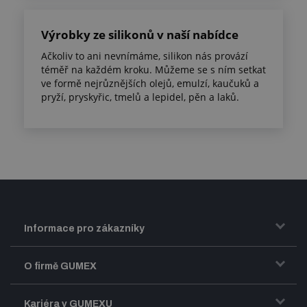
Výrobky ze silikonů v naší nabídce
Ačkoliv to ani nevnímáme, silikon nás provází
téměř na každém kroku. Můžeme se s ním setkat
ve formě nejrůznějších olejů, emulzí, kaučuků a
pryží, pryskyřic, tmelů a lepidel, pěn a laků.
Informace pro zákazníky
Doprava a zasílání zboží
O firmě GUMEX
Obchodní podmínky
Představení firmy GUMEX
Kariéra v GUMEXU