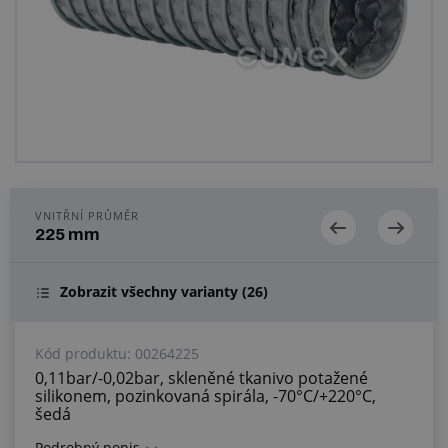
Centrum poptávek
Vše o nákupu
O nás a kariéra
VNITŘNÍ PRŮMĚR
225 mm
Zobrazit všechny varianty
(26)
Kód produktu:
00264225
0,11bar/-0,02bar, skleněné tkanivo potažené
silikonem, pozinkovaná spirála, -70°C/+220°C,
šedá
Podrobný popis