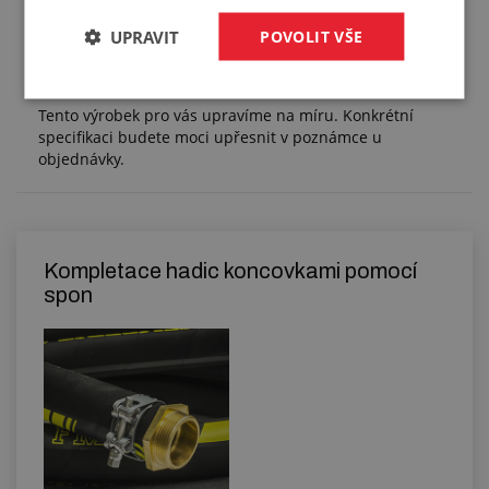
UPRAVIT
POVOLIT VŠE
Služby
Tento výrobek pro vás upravíme na míru. Konkrétní
specifikaci budete moci upřesnit v poznámce u
objednávky.
Kompletace hadic koncovkami pomocí
spon