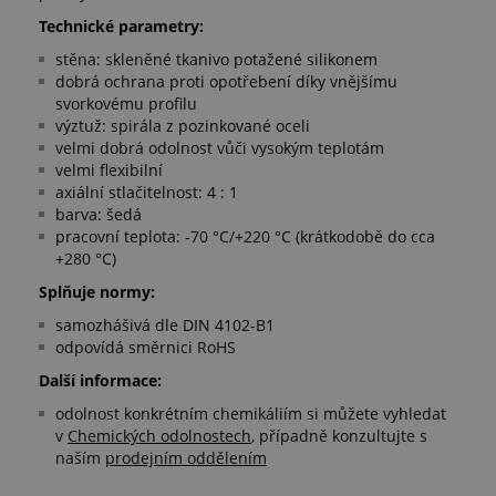
Technické parametry:
stěna: skleněné tkanivo potažené silikonem
dobrá ochrana proti opotřebení díky vnějšímu
svorkovému profilu
výztuž: spirála z pozinkované oceli
velmi dobrá odolnost vůči vysokým teplotám
velmi flexibilní
axiální stlačitelnost: 4 : 1
barva: šedá
pracovní teplota: -70 °C/+220 °C (krátkodobě do cca
+280 °C)
Splňuje normy:
samozhášivá dle DIN 4102-B1
odpovídá směrnici RoHS
Další informace:
odolnost konkrétním chemikáliím si můžete vyhledat
v
Chemických odolnostech
, případně konzultujte s
naším
prodejním oddělením