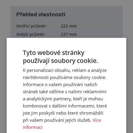
Přehled vlastností
Vnitřní průměr:
225 mm
Vnější průměr:
237 mm
Pracovní tlak:
0.11 bar
Podtlak:
-0.02 bar
Tyto webové stránky
používají soubory cookie.
Poloměr ohybu:
54 mm
Materiál duše:
tkanina ze skelných vláken potažená silikonem
K personalizaci obsahu, reklam a analýze
Materiál obalu:
tkanina ze skelných vláken potažená silikonem
návštěvnosti používáme soubory cookie.
Informace o vašem používání našich
Pracovní teplota:
-70/+220 °C
stránek také sdílíme s našimi reklamními
Barva:
šedá
a analytickými partnery, kteří je mohou
Samozhášivost:
Ano
kombinovat s dalšími informacemi, které
Hmotnost:
1,400 kg/m
jste jim poskytli nebo které shromáždili
Balení:
10,00 m
při vašem používání jejich služeb.
Více
informací