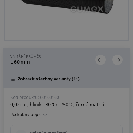
Centrum poptávek
Vše o nákupu
O nás a kariéra
VNITŘNÍ PRŮMĚR
160 mm
Zobrazit všechny varianty
(11)
Kód produktu:
60100160
0,02bar, hliník, -30°C/+250°C, černá matná
Podrobný popis
Balení a množství