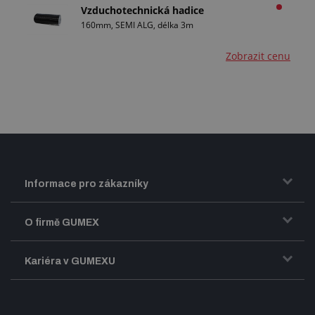
Vzduchotechnická hadice
160mm, SEMI ALG, délka 3m
Zobrazit cenu
Informace pro zákazníky
Doprava a zasílání zboží
O firmě GUMEX
Obchodní podmínky
Představení firmy GUMEX
Kariéra v GUMEXU
Fakturace DPH
Certifikace ISO
Dobře sladěný pracovní tým