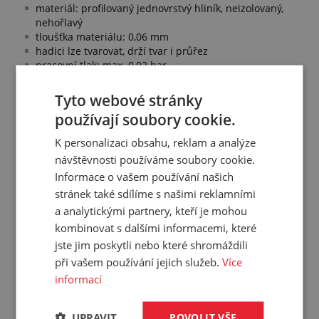
materiál: profilovaný jednovrstvý hliník, neizolovaný,
nehořlavý
tloušťka materiálu: 0,06 mm
hadici lze tvarovat, drží tvar i průřez
pracovní tlak: max. 0,02 bar
rychlost proudícího vzduchu: 25 m/s
barva: černá matná
Tyto webové stránky
pracovní teplota: -30 °C/+250 °C
používají soubory cookie.
Další informace:
K personalizaci obsahu, reklam a analýze
délka se udává při absolutním roztažení
návštěvnosti používáme soubory cookie.
flexibilní potrubí má mírně zvlněný povrch
Informace o vašem používání našich
stránek také sdílíme s našimi reklamními
a analytickými partnery, kteří je mohou
Přehled vlastností
kombinovat s dalšími informacemi, které
jste jim poskytli nebo které shromáždili
Vnitřní průměr:
160 mm
při vašem používání jejich služeb.
Více
Provedení:
1-vrstvé
informací
Délka:
3 m
Pracovní tlak:
0.02 bar
UPRAVIT
POVOLIT VŠE