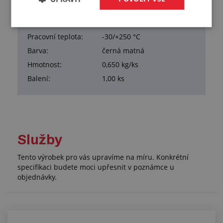
Materiál duše:
hliník
Materiál obalu:
hliník
Pracovní teplota:
-30/+250 °C
Barva:
černá matná
Hmotnost:
0,650 kg/ks
Balení:
1,00 ks
Služby
Tento výrobek pro vás upravíme na míru. Konkrétní
specifikaci budete moci upřesnit v poznámce u
objednávky.