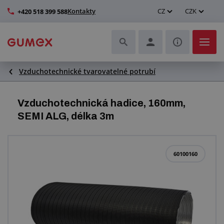
Kontakty
CZ
CZK
+420 518 399 588
Vzduchotechnické tvarovatelné potrubí
Hadice a jejich kompletace
Profily a výroba těsnění
Vzduchotechnická hadice, 160mm,
SEMI ALG, délka 3m
Technické plasty
Dopravníkové pásy a montáž
60100160
Zlepšení pracovního prostředí
Další pryžové a plastové výrobky