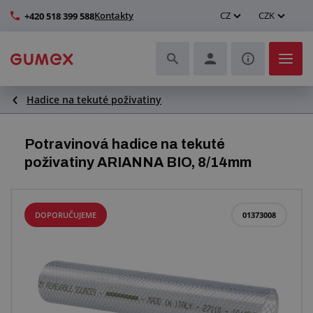
Kontakty
CZ
CZK
+420 518 399 588
Hadice na tekuté poživatiny
Hadice a jejich kompletace
Profily a výroba těsnění
Potravinová hadice na tekuté
poživatiny ARIANNA BIO, 8/14mm
Technické plasty
Dopravníkové pásy a montáž
DOPORUČUJEME
01373008
Zlepšení pracovního prostředí
Další pryžové a plastové výrobky