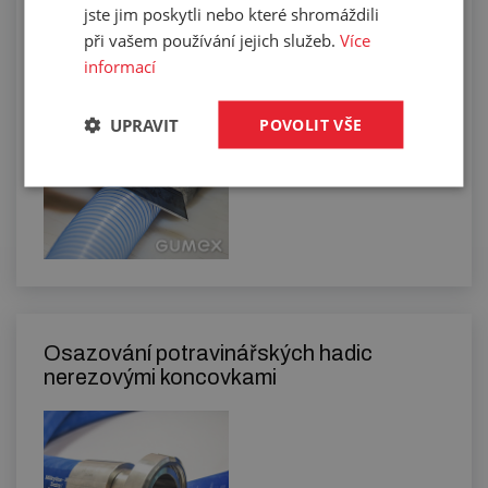
jste jim poskytli nebo které shromáždili
Manuální řezání hadic na požadovanou
délku
při vašem používání jejich služeb.
Více
informací
UPRAVIT
POVOLIT VŠE
Osazování potravinářských hadic
nerezovými koncovkami