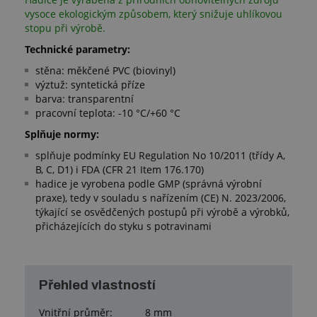
vysoce ekologickým způsobem, který snižuje uhlíkovou
stopu při výrobě.
Technické parametry:
stěna: měkčené PVC (biovinyl)
výztuž: syntetická příze
barva: transparentní
pracovní teplota: -10 °C/+60 °C
Splňuje normy:
splňuje podmínky EU Regulation No 10/2011 (třídy A,
B, C, D1) i FDA (CFR 21 Item 176.170)
hadice je vyrobena podle GMP (správná výrobní
praxe), tedy v souladu s nařízením (CE) N. 2023/2006,
týkající se osvědčených postupů při výrobě a výrobků,
přicházejících do styku s potravinami
Přehled vlastností
Vnitřní průměr:
8 mm