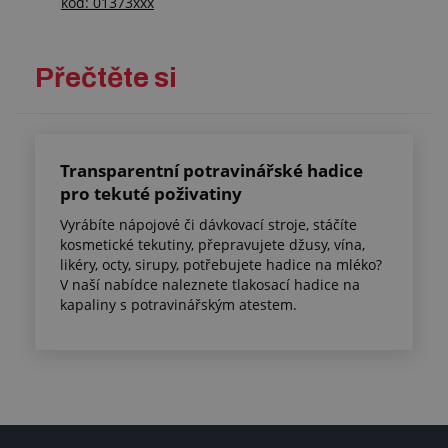
kód: 01373xxx
Přečtěte si
Transparentní potravinářské hadice
pro tekuté poživatiny
Vyrábíte nápojové či dávkovací stroje, stáčíte
kosmetické tekutiny, přepravujete džusy, vína,
likéry, octy, sirupy, potřebujete hadice na mléko?
V naší nabídce naleznete tlakosací hadice na
kapaliny s potravinářským atestem.