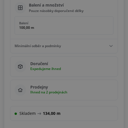
Balení a množství
Pouze násobky doporučené délky
Balení
100,00 m
Minimální odběr a podmínky
Minimální odběr
Doručení
4,00 m
Expedujeme ihned
Podmínky
Násobky
4,00 m
Prodejny
Ihned na 2 prodejnách
Skladem
134,00 m