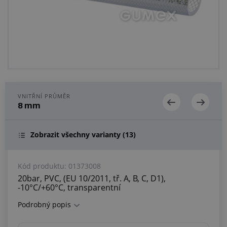
Centrum poptávek
Vše o nákupu
O nás a kariéra
VNITŘNÍ PRŮMĚR
8 mm
Zobrazit všechny varianty
(13)
Kód produktu:
01373008
20bar, PVC, (EU 10/2011, tř. A, B, C, D1),
-10°C/+60°C, transparentní
Podrobný popis