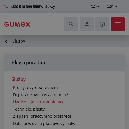
Kontakty
CZ
CZK
+420 518 399 588
Služby
Hadice a jejich kompletace
Profily a výroba těsnění
Blog a poradna
Technické plasty
Služby
Profily a výroba těsnění
Dopravníkové pásy a montáž
Dopravníkové pásy a montáž
Hadice a jejich kompletace
Zlepšení pracovního prostředí
Technické plasty
Zlepšení pracovního prostředí
Další pryžové a plastové výrobky
Další pryžové a plastové výrobky