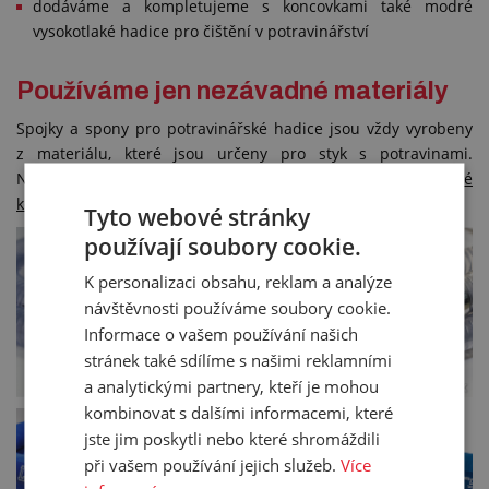
dodáváme a kompletujeme s koncovkami také modré
vysokotlaké hadice pro čištění v potravinářství
Používáme jen nezávadné materiály
Spojky a spony pro potravinářské hadice jsou vždy vyrobeny
z materiálu, které jsou určeny pro styk s potravinami.
Nejčastěji používané a také nejvhodnější jsou
nerezové
koncovky.
Tyto webové stránky
používají soubory cookie.
K personalizaci obsahu, reklam a analýze
návštěvnosti používáme soubory cookie.
Informace o vašem používání našich
stránek také sdílíme s našimi reklamními
a analytickými partnery, kteří je mohou
kombinovat s dalšími informacemi, které
jste jim poskytli nebo které shromáždili
při vašem používání jejich služeb.
Více