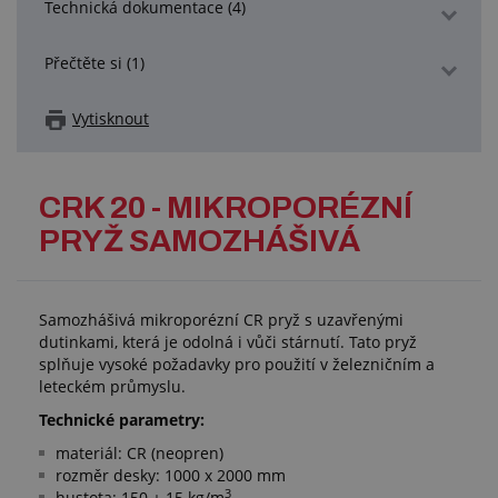
Technická dokumentace (4)
Přečtěte si (1)
Vytisknout
CRK 20 - MIKROPORÉZNÍ
PRYŽ SAMOZHÁŠIVÁ
Samozhášivá mikroporézní CR pryž s uzavřenými
dutinkami, která je odolná i vůči stárnutí. Tato pryž
splňuje vysoké požadavky pro použití v železničním a
leteckém průmyslu.
Technické parametry:
materiál: CR (neopren)
rozměr desky: 1000 x 2000 mm
3
hustota: 150 ± 15 kg/m