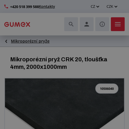
Kontakty
CZ
CZK
+420 518 399 588
Mikroporézní pryže
Hadice a jejich kompletace
Profily a výroba těsnění
Mikroporézní pryž CRK 20, tloušťka
4mm, 2000x1000mm
Technické plasty
Dopravníkové pásy a montáž
10506040
Zlepšení pracovního prostředí
Další pryžové a plastové výrobky