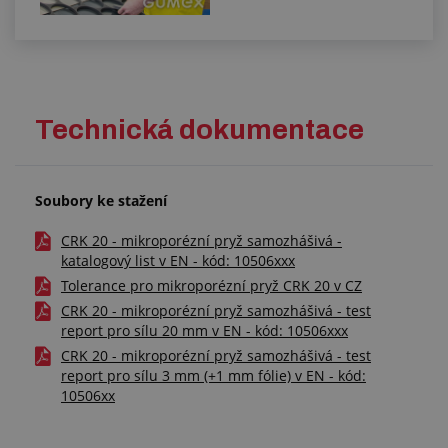
Technická dokumentace
Soubory ke stažení
CRK 20 - mikroporézní pryž samozhášivá -
katalogový list v EN - kód: 10506xxx
Tolerance pro mikroporézní pryž CRK 20 v CZ
CRK 20 - mikroporézní pryž samozhášivá - test
report pro sílu 20 mm v EN - kód: 10506xxx
CRK 20 - mikroporézní pryž samozhášivá - test
report pro sílu 3 mm (+1 mm fólie) v EN - kód:
10506xx