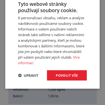
Tyto webové stránky
Přehled vlastností
používají soubory cookie.
Tloušťka:
4 mm
K personalizaci obsahu, reklam a analýze
návštěvnosti používáme soubory cookie.
Šířka:
1000 mm
Informace o vašem používání našich
Délka:
2000 mm
stránek také sdílíme s našimi reklamními
Samolepka:
Ne
a analytickými partnery, kteří je mohou
Samozhášivost:
Ano
kombinovat s dalšími informacemi, které
Hustota:
150 kg/m³
jste jim poskytli nebo které shromáždili
Tvrdost:
50 °Sh00
při vašem používání jejich služeb.
Více
informací
Nasákavost vody:
4 %
Materiál:
mikroporézní CR
UPRAVIT
POVOLIT VŠE
Pracovní teplota:
-40/+120 °C
Barva:
černá
Hmotnost:
1,200 kg/ks
Balení:
1,00 ks