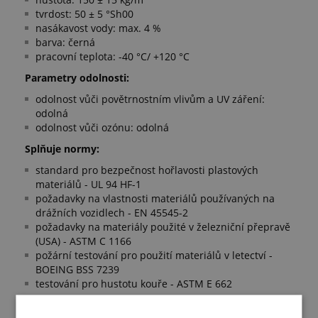
tvrdost: 50 ± 5 °Sh00
nasákavost vody: max. 4 %
barva: černá
pracovní teplota: -40 °C/ +120 °C
Parametry odolnosti:
odolnost vůči povětrnostním vlivům a UV záření:
odolná
odolnost vůči ozónu: odolná
Splňuje normy:
standard pro bezpečnost hořlavosti plastových
materiálů - UL 94 HF-1
požadavky na vlastnosti materiálů používaných na
drážních vozidlech - EN 45545-2
požadavky na materiály použité v železniční přepravě
(USA) - ASTM C 1166
požární testování pro použití materiálů v letectví -
BOEING BSS 7239
testování pro hustotu kouře - ASTM E 662