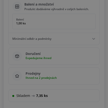
Balení a množství
Produkt dodáváme výhradně v celých baleních.
Balení
1,00 ks
Minimální odběr a podmínky
Minimální odběr
Doručení
1,00 ks
Expedujeme ihned
Podmínky
Násobky
1,00 ks
Prodejny
Ihned na 2 prodejnách
Skladem
7,35 ks