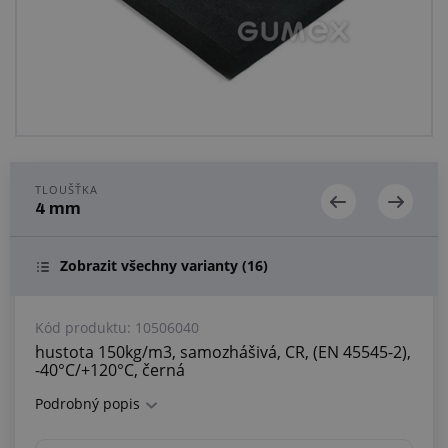
Centrum poptávek
Vše o nákupu
O nás a kariéra
TLOUŠŤKA
4 mm
Zobrazit všechny varianty
(16)
Kód produktu:
10506040
hustota 150kg/m3, samozhášivá, CR, (EN 45545-2),
-40°C/+120°C, černá
Podrobný popis