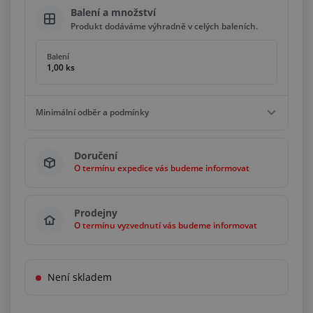
Balení a množství
Produkt dodáváme výhradně v celých baleních.
Balení
1,00 ks
Minimální odběr a podmínky
Minimální odběr
Doručení
4,00 ks
O termínu expedice vás budeme informovat
Podmínky
Násobky
1,00 ks
Prodejny
O termínu vyzvednutí vás budeme informovat
Není skladem