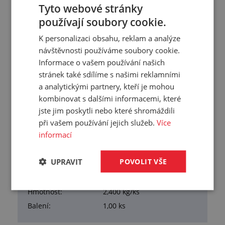
Tyto webové stránky
Přehled vlastností
používají soubory cookie.
Tloušťka:
8 mm
K personalizaci obsahu, reklam a analýze
návštěvnosti používáme soubory cookie.
Šířka:
1000 mm
Informace o vašem používání našich
Délka:
2000 mm
stránek také sdílíme s našimi reklamními
Samolepka:
Ne
a analytickými partnery, kteří je mohou
Samozhášivost:
Ano
kombinovat s dalšími informacemi, které
Hustota:
150 kg/m³
jste jim poskytli nebo které shromáždili
Tvrdost:
50 °Sh00
při vašem používání jejich služeb.
Více
informací
Nasákavost vody:
4 %
Materiál:
mikroporézní CR
UPRAVIT
POVOLIT VŠE
Pracovní teplota:
-40/+120 °C
Barva:
černá
Hmotnost:
2,400 kg/ks
Balení:
1,00 ks