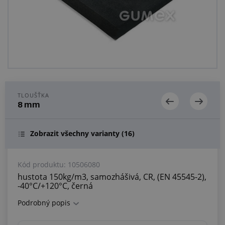
Centrum poptávek
Vše o nákupu
O nás a kariéra
TLOUŠŤKA
8 mm
Zobrazit všechny varianty
(16)
Kód produktu:
10506080
hustota 150kg/m3, samozhášivá, CR, (EN 45545-2),
-40°C/+120°C, černá
Podrobný popis