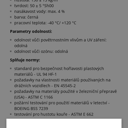
tvrdost: 50 ± 5 °Sh00
nasákavost vody: max. 4 %
barva: černá
pracovní teplota: -40 °C/ +120 °C
Parametry odolnosti:
odolnost vůči povětrnostním vlivům a UV záření:
odolná
odolnost vůči ozónu: odolná
Splňuje normy:
standard pro bezpečnost hořlavosti plastových
materiálů - UL 94 HF-1
požadavky na vlastnosti materiálů používaných na
drážních vozidlech - EN 45545-2
požadavky na materiály použité v železniční přepravě
(USA) - ASTM C 1166
požární testování pro použití materiálů v letectví -
BOEING BSS 7239
testování pro hustotu kouře - ASTM E 662