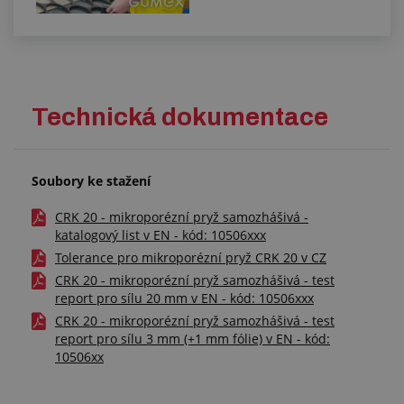
Technická dokumentace
Soubory ke stažení
CRK 20 - mikroporézní pryž samozhášivá -
katalogový list v EN - kód: 10506xxx
Tolerance pro mikroporézní pryž CRK 20 v CZ
CRK 20 - mikroporézní pryž samozhášivá - test
report pro sílu 20 mm v EN - kód: 10506xxx
CRK 20 - mikroporézní pryž samozhášivá - test
report pro sílu 3 mm (+1 mm fólie) v EN - kód:
10506xx