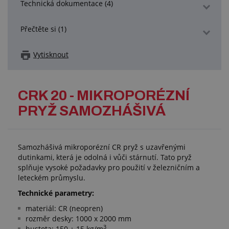
Technická dokumentace (4)
Přečtěte si (1)
Vytisknout
CRK 20 - MIKROPORÉZNÍ
PRYŽ SAMOZHÁŠIVÁ
Samozhášivá mikroporézní CR pryž s uzavřenými
dutinkami, která je odolná i vůči stárnutí. Tato pryž
splňuje vysoké požadavky pro použití v železničním a
leteckém průmyslu.
Technické parametry:
materiál: CR (neopren)
rozměr desky: 1000 x 2000 mm
3
hustota: 150 ± 15 kg/m