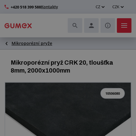
Kontakty
CZ
CZK
+420 518 399 588
Mikroporézní pryže
Hadice a jejich kompletace
Profily a výroba těsnění
Mikroporézní pryž CRK 20, tloušťka
8mm, 2000x1000mm
Technické plasty
Dopravníkové pásy a montáž
10506080
Zlepšení pracovního prostředí
Další pryžové a plastové výrobky