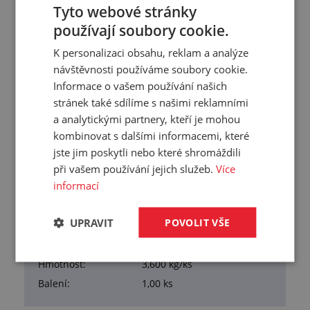
Tyto webové stránky
Přehled vlastností
používají soubory cookie.
Tloušťka:
12 mm
K personalizaci obsahu, reklam a analýze
návštěvnosti používáme soubory cookie.
Šířka:
1000 mm
Informace o vašem používání našich
Délka:
2000 mm
stránek také sdílíme s našimi reklamními
Samolepka:
Ne
a analytickými partnery, kteří je mohou
Samozhášivost:
Ano
kombinovat s dalšími informacemi, které
Hustota:
150 kg/m³
jste jim poskytli nebo které shromáždili
Tvrdost:
50 °Sh00
při vašem používání jejich služeb.
Více
informací
Nasákavost vody:
4 %
Materiál:
mikroporézní CR
UPRAVIT
POVOLIT VŠE
Pracovní teplota:
-40/+120 °C
Barva:
černá
Hmotnost:
3,600 kg/ks
Balení:
1,00 ks