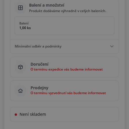
Balení a množství
Produkt dodáváme výhradně v celých baleních.
Balení
1,00 ks
Minimální odběr a podmínky
Minimální odběr
Doručení
1,00 ks
O termínu expedice vás budeme informovat
Podmínky
Násobky
1,00 ks
Prodejny
O termínu vyzvednutí vás budeme informovat
Není skladem