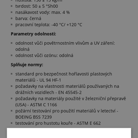
tvrdost: 50 ± 5 °Sh00
nasákavost vody: max. 4 %
barva: černá
pracovní teplota: -40 °C/ +120 °C
Parametry odolnosti:
odolnost vůči povětrnostním vlivům a UV záření:
odolná
odolnost vůči ozónu: odolná
Splňuje normy:
standard pro bezpečnost hořlavosti plastových
materiálů - UL 94 HF-1
požadavky na vlastnosti materiálů používaných na
drážních vozidlech - EN 45545-2
požadavky na materiály použité v železniční přepravě
(USA) - ASTM C 1166
požární testování pro použití materiálů v letectví -
BOEING BSS 7239
testování pro hustotu kouře - ASTM E 662