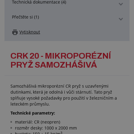
Technická dokumentace (4)
Přečtěte si (1)
Vytisknout
CRK 20 - MIKROPORÉZNÍ
PRYŽ SAMOZHÁŠIVÁ
Samozhášivá mikroporézní CR pryž s uzavřenými
dutinkami, která je odolná i vůči stárnutí. Tato pryž
splňuje vysoké požadavky pro použití v železničním a
leteckém průmyslu.
Technické parametry:
materiál: CR (neopren)
rozměr desky: 1000 x 2000 mm
3
hustota: 150 ± 15 kg/m