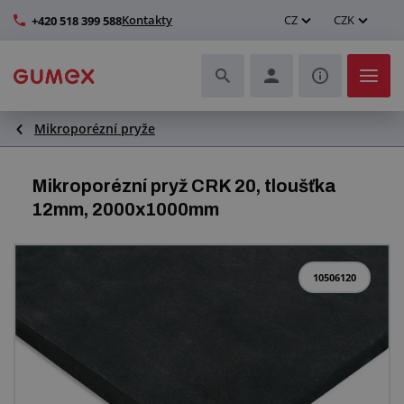
Kontakty
CZ
CZK
+420 518 399 588
Mikroporézní pryže
Hadice a jejich kompletace
Profily a výroba těsnění
Mikroporézní pryž CRK 20, tloušťka
12mm, 2000x1000mm
Technické plasty
Dopravníkové pásy a montáž
10506120
Zlepšení pracovního prostředí
Další pryžové a plastové výrobky