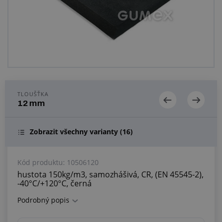
Centrum poptávek
Vše o nákupu
O nás a kariéra
TLOUŠŤKA
12 mm
Zobrazit všechny varianty
(16)
Kód produktu:
10506120
hustota 150kg/m3, samozhášivá, CR, (EN 45545-2),
-40°C/+120°C, černá
Podrobný popis