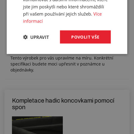
Hmotnost:
0,040 kg/m
jste jim poskytli nebo které shromáždili
Balení:
15,20 m
při vašem používání jejich služeb.
Více
informací
UPRAVIT
POVOLIT VŠE
Služby
Tento výrobek pro vás upravíme na míru. Konkrétní
specifikaci budete moci upřesnit v poznámce u
objednávky.
Kompletace hadic koncovkami pomocí
spon