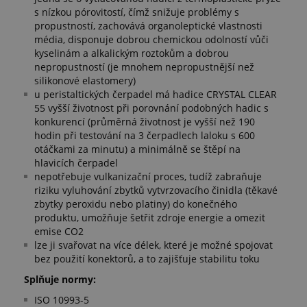
s nízkou pórovitostí, čímž snižuje problémy s
propustností, zachovává organoleptické vlastnosti
média, disponuje dobrou chemickou odolností vůči
kyselinám a alkalickým roztokům a dobrou
nepropustností (je mnohem nepropustnější než
silikonové elastomery)
u peristaltických čerpadel má hadice CRYSTAL CLEAR
55 vyšší životnost při porovnání podobných hadic s
konkurencí (průměrná životnost je vyšší než 190
hodin při testování na 3 čerpadlech laloku s 600
otáčkami za minutu) a minimálně se štěpí na
hlavicích čerpadel
nepotřebuje vulkanizační proces, tudíž zabraňuje
riziku vyluhování zbytků vytvrzovacího činidla (těkavé
zbytky peroxidu nebo platiny) do konečného
produktu, umožňuje šetřit zdroje energie a omezit
emise CO2
lze ji svařovat na více délek, které je možné spojovat
bez použití konektorů, a to zajišťuje stabilitu toku
Splňuje normy:
ISO 10993-5