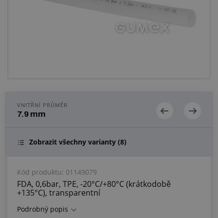
Centrum poptávek
Vše o nákupu
O nás a kariéra
VNITŘNÍ PRŮMĚR
7.9 mm
Zobrazit všechny varianty
(8)
Kód produktu:
01149079
FDA, 0,6bar, TPE, -20°C/+80°C (krátkodobě
+135°C), transparentní
Podrobný popis