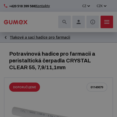
Kontakty
CZ
CZK
+420 518 399 588
Tlakové a sací hadice pro farmacii
Hadice a jejich kompletace
Profily a výroba těsnění
Potravinová hadice pro farmacii a
peristaltická čerpadla CRYSTAL
Technické plasty
CLEAR 55, 7,9/11,1mm
Dopravníkové pásy a montáž
DOPORUČUJEME
01149079
Zlepšení pracovního prostředí
Další pryžové a plastové výrobky