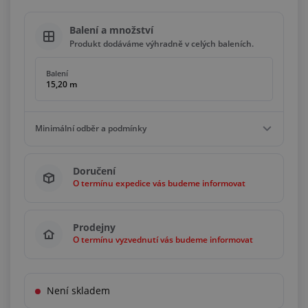
Balení a množství
Produkt dodáváme výhradně v celých baleních.
Balení
15,20 m
Minimální odběr a podmínky
Minimální odběr
Doručení
15,20 m
O termínu expedice vás budeme informovat
Podmínky
Násobky
15,20 m
Prodejny
O termínu vyzvednutí vás budeme informovat
Není skladem