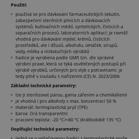
Použití:
používá se pro dávkování farmaceutických tekutin,
zabezpečení sterilních plnicích a dávkovacích
systémů, kultivačních médií, syntetických, čisticích a
separačních procesů, laboratorních aplikací; je rovněž
vhodná pro dávkování mýdel, krémů, čisticích
prostředků, ale i džusů, alkoholu, omáček, sirupů,
vody, mléka a nízkotučných výrobků
hadice je vyrobena podle GMP, tzn. dle správné
výrobní praxe, která se týká osvědčených postupů při
výrobě výrobků, určených pro styk s potravinami; je
tedy plně v souladu s nařízením (CE) N. 2023/2006
Základní technické parametry:
lze ji sterilizovat párou, gama zářením a chemikáliemi
je vhodná i pro alkoholy s max. koncentrací 50 %
materiál: termoplastická pryž (TPE)
barva: čirá transparentní
pracovní teplota: -20 °C/+80 °C (krátkodobě 135 °C)
Doplňující technické parametry:
jedná se o vytlačovanou hadici z termoplastické pryže