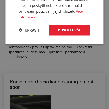
Hmotnost:
0,081 kg/m
jste jim poskytli nebo které shromáždili
Balení:
15,20 m
při vašem používání jejich služeb.
Více
informací
UPRAVIT
POVOLIT VŠE
Služby
Tento výrobek pro vás upravíme na míru. Konkrétní
specifikaci budete moci upřesnit v poznámce u
objednávky.
Kompletace hadic koncovkami pomocí
spon