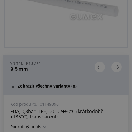
Centrum poptávek
Vše o nákupu
O nás a kariéra
VNITŘNÍ PRŮMĚR
9.5 mm
Zobrazit všechny varianty
(8)
Kód produktu:
01149096
FDA, 0,8bar, TPE, -20°C/+80°C (krátkodobě
+135°C), transparentní
Podrobný popis