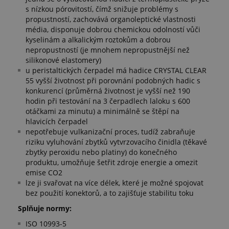
s nízkou pórovitostí, čímž snižuje problémy s
propustností, zachovává organoleptické vlastnosti
média, disponuje dobrou chemickou odolností vůči
kyselinám a alkalickým roztokům a dobrou
nepropustností (je mnohem nepropustnější než
silikonové elastomery)
u peristaltických čerpadel má hadice CRYSTAL CLEAR
55 vyšší životnost při porovnání podobných hadic s
konkurencí (průměrná životnost je vyšší než 190
hodin při testování na 3 čerpadlech laloku s 600
otáčkami za minutu) a minimálně se štěpí na
hlavicích čerpadel
nepotřebuje vulkanizační proces, tudíž zabraňuje
riziku vyluhování zbytků vytvrzovacího činidla (těkavé
zbytky peroxidu nebo platiny) do konečného
produktu, umožňuje šetřit zdroje energie a omezit
emise CO2
lze ji svařovat na více délek, které je možné spojovat
bez použití konektorů, a to zajišťuje stabilitu toku
Splňuje normy:
ISO 10993-5