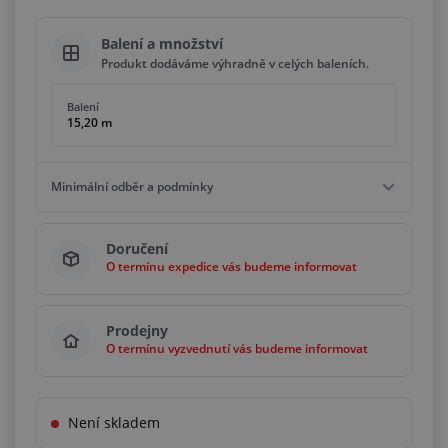
Balení a množství
Produkt dodáváme výhradně v celých baleních.
Balení
15,20 m
Minimální odběr a podmínky
Minimální odběr
Doručení
15,20 m
O termínu expedice vás budeme informovat
Podmínky
Násobky
15,20 m
Prodejny
O termínu vyzvednutí vás budeme informovat
Není skladem