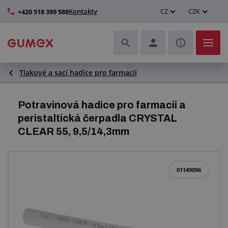
Kontakty
CZ
CZK
+420 518 399 588
Tlakové a sací hadice pro farmacii
Hadice a jejich kompletace
Profily a výroba těsnění
Potravinová hadice pro farmacii a
peristaltická čerpadla CRYSTAL
Technické plasty
CLEAR 55, 9,5/14,3mm
Dopravníkové pásy a montáž
01149096
Zlepšení pracovního prostředí
Další pryžové a plastové výrobky