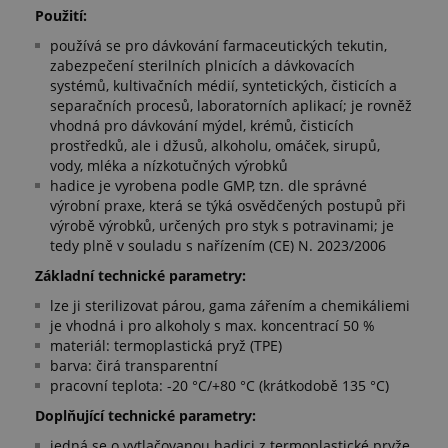
Použití:
používá se pro dávkování farmaceutických tekutin,
zabezpečení sterilních plnicích a dávkovacích
systémů, kultivačních médií, syntetických, čisticích a
separačních procesů, laboratorních aplikací; je rovněž
vhodná pro dávkování mýdel, krémů, čisticích
prostředků, ale i džusů, alkoholu, omáček, sirupů,
vody, mléka a nízkotučných výrobků
hadice je vyrobena podle GMP, tzn. dle správné
výrobní praxe, která se týká osvědčených postupů při
výrobě výrobků, určených pro styk s potravinami; je
tedy plně v souladu s nařízením (CE) N. 2023/2006
Základní technické parametry:
lze ji sterilizovat párou, gama zářením a chemikáliemi
je vhodná i pro alkoholy s max. koncentrací 50 %
materiál: termoplastická pryž (TPE)
barva: čirá transparentní
pracovní teplota: -20 °C/+80 °C (krátkodobě 135 °C)
Doplňující technické parametry:
jedná se o vytlačovanou hadici z termoplastické pryže