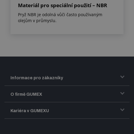
Materiál pro speciální použití – NBR
Pryž NBR je odolná vůči často používaným
olejům v průmyslu.
Informace pro zákazníky
Doprava a zasílání zboží
O firmě GUMEX
Obchodní podmínky
Představení firmy GUMEX
Kariéra v GUMEXU
Fakturace DPH
Certifikace ISO
Dobře sladěný pracovní tým