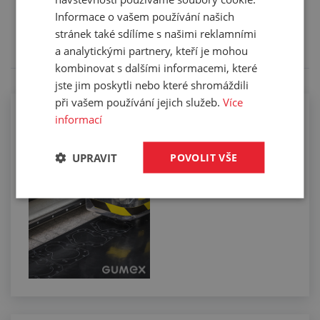
Informace o vašem používání našich
Tento výrobek pro vás upravíme na míru. Konkrétní
specifikaci budete moci upřesnit v poznámce u
stránek také sdílíme s našimi reklamními
objednávky.
a analytickými partnery, kteří je mohou
kombinovat s dalšími informacemi, které
jste jim poskytli nebo které shromáždili
při vašem používání jejich služeb.
Více
Řezání kompaktních materiálů na
informací
digitálním plotru
UPRAVIT
POVOLIT VŠE