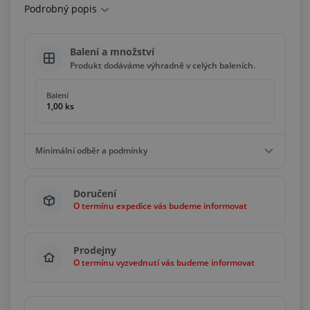
Podrobný popis
Balení a množství
Produkt dodáváme výhradně v celých baleních.
Balení
1,00 ks
Minimální odběr a podmínky
Minimální odběr
Doručení
1,00 ks
O termínu expedice vás budeme informovat
Podmínky
Násobky
1,00 ks
Prodejny
O termínu vyzvednutí vás budeme informovat