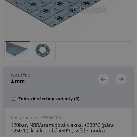
Centrum poptávek
Vše o nákupu
O nás a kariéra
TLOUŠŤKA
1 mm
Zobrazit všechny varianty
(6)
Kód produktu:
05836100
120bar, NBR/aramidová vlákna, +330°C (pára
+250°C), krátkodobá 450°C, světle modrá