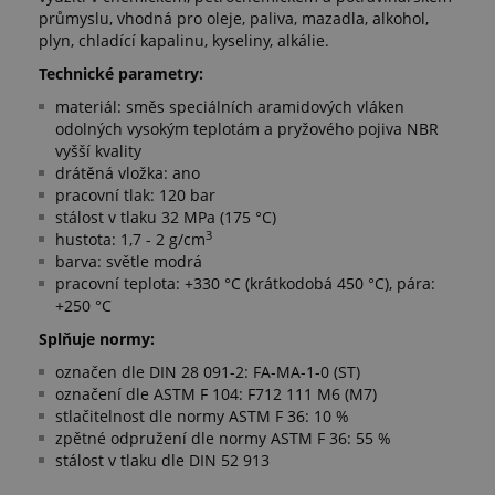
průmyslu, vhodná pro oleje, paliva, mazadla, alkohol,
plyn, chladící kapalinu, kyseliny, alkálie.
Technické parametry:
materiál: směs speciálních aramidových vláken
odolných vysokým teplotám a pryžového pojiva NBR
vyšší kvality
drátěná vložka: ano
pracovní tlak: 120 bar
stálost v tlaku 32 MPa (175 °C)
3
hustota: 1,7 - 2 g/cm
barva: světle modrá
pracovní teplota: +330 °C (krátkodobá 450 °C), pára:
+250 °C
Splňuje normy:
označen dle DIN 28 091-2: FA-MA-1-0 (ST)
označení dle ASTM F 104: F712 111 M6 (M7)
stlačitelnost dle normy ASTM F 36: 10 %
zpětné odpružení dle normy ASTM F 36: 55 %
stálost v tlaku dle DIN 52 913