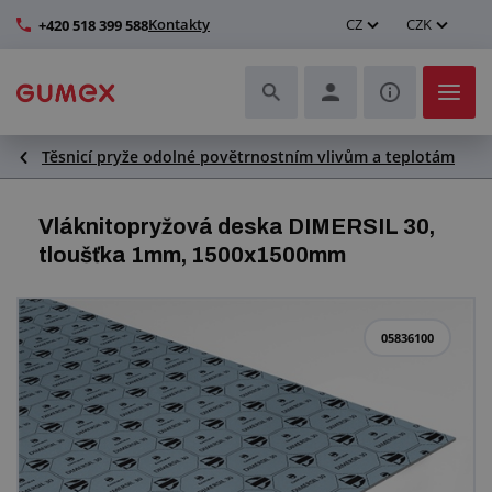
Kontakty
CZ
CZK
+420 518 399 588
Těsnicí pryže odolné povětrnostním vlivům a teplotám
Hadice a jejich kompletace
Profily a výroba těsnění
Vláknitopryžová deska DIMERSIL 30,
tloušťka 1mm, 1500x1500mm
Technické plasty
Dopravníkové pásy a montáž
05836100
Zlepšení pracovního prostředí
Další pryžové a plastové výrobky