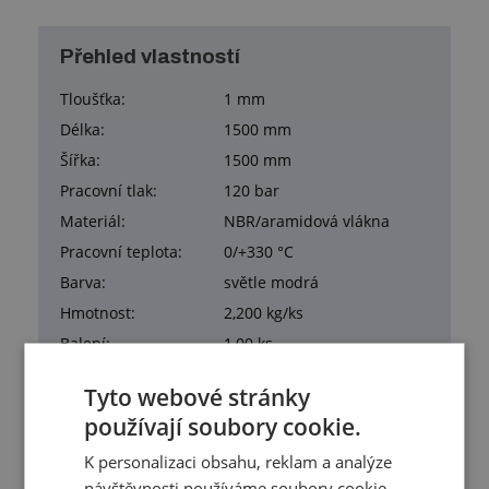
Přehled vlastností
Tloušťka:
1 mm
Délka:
1500 mm
Šířka:
1500 mm
Pracovní tlak:
120 bar
Materiál:
NBR/aramidová vlákna
Pracovní teplota:
0/+330 °C
Barva:
světle modrá
Hmotnost:
2,200 kg/ks
Balení:
1,00 ks
Tyto webové stránky
používají soubory cookie.
K personalizaci obsahu, reklam a analýze
Služby
návštěvnosti používáme soubory cookie.