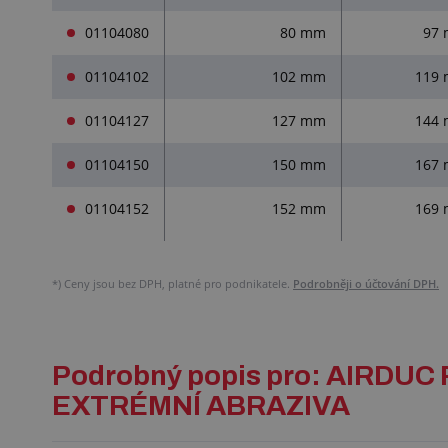
01104080
80 mm
97
01104102
102 mm
119
01104127
127 mm
144
01104150
150 mm
167
01104152
152 mm
169
*)
Ceny jsou bez DPH, platné pro podnikatele.
Podrobněji o účtování DPH.
Podrobný popis pro: AIRDU
EXTRÉMNÍ ABRAZIVA