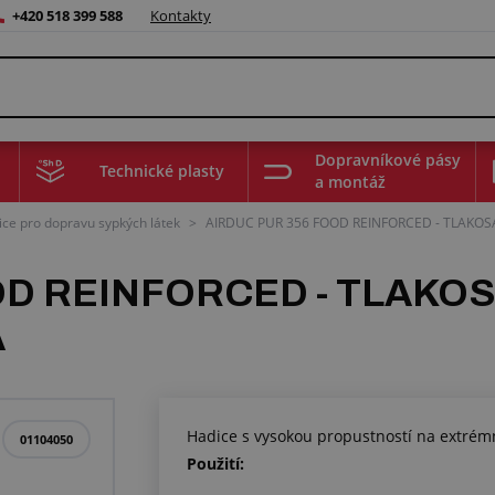
+420 518 399 588
Kontakty
Dopravníkové pásy
Technické plasty
a montáž
ce pro dopravu sypkých látek
>
AIRDUC PUR 356 FOOD REINFORCED - TLAKOS
OD REINFORCED - TLAKOS
A
Hadice s vysokou propustností na extrémn
01104050
Použití: