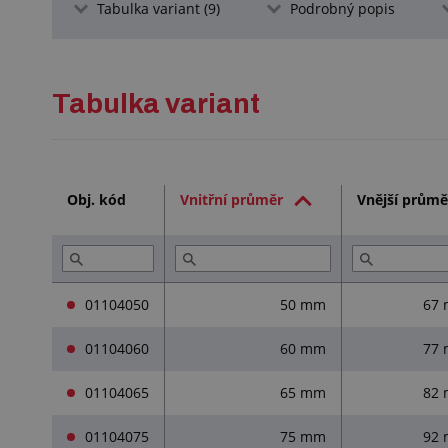
Tabulka variant (9)
Podrobný popis
Tabulka variant
Obj. kód
Vnitřní průměr
Vnější průmě
01104050
50 mm
67
01104060
60 mm
77
01104065
65 mm
82
01104075
75 mm
92