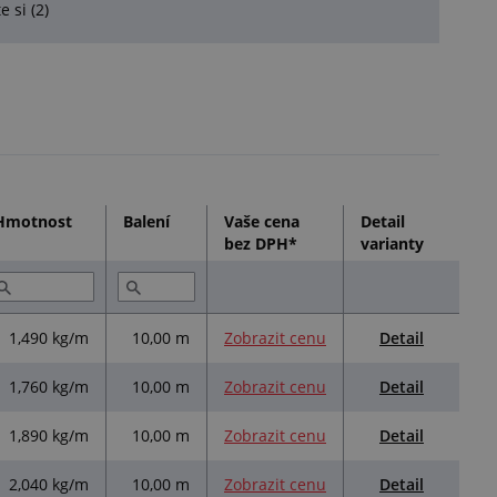
e si (2)
formovat, v takovém případě máte možnost odstoupit
Hmotnost
Balení
Vaše cena
Detail
bez DPH*
varianty
Detail
1,490 kg/m
10,00 m
Zobrazit cenu
Detail
1,760 kg/m
10,00 m
Zobrazit cenu
Detail
1,890 kg/m
10,00 m
Zobrazit cenu
Detail
2,040 kg/m
10,00 m
Zobrazit cenu