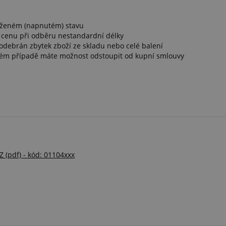
ataženém (napnutém) stavu
 cenu při odběru nestandardní délky
 odebrán zbytek zboží ze skladu nebo celé balení
vém případě máte možnost odstoupit od kupní smlouvy
 (pdf) - kód: 01104xxx