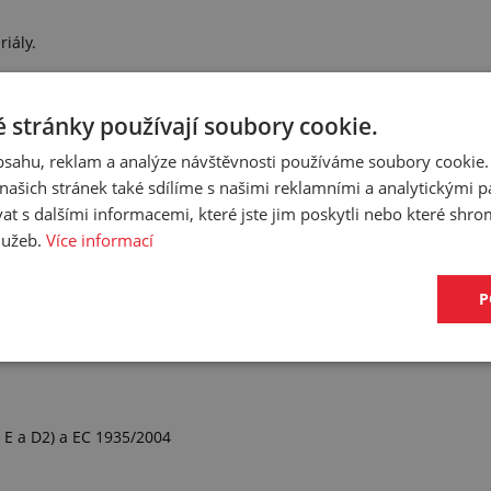
iály.
třepů, hoblin)
 stránky používají soubory cookie.
obsahu, reklam a analýze návštěvnosti používáme soubory cookie.
ašich stránek také sdílíme s našimi reklamními a analytickými par
 s dalšími informacemi, které jste jim poskytli nebo které shro
služeb.
Více informací
vinářským normám
P
5 mm
ěně hadice
 E a D2) a EC 1935/2004