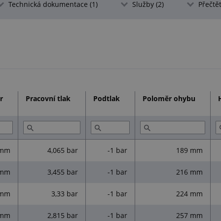
Technická dokumentace (1)
Služby (2)
Přečtět
celé balení
o navýšení ceny vás budeme předem in
od kupní smlouvy
r
Pracovní tlak
Podtlak
Poloměr ohybu
 mm
4,065 bar
-1 bar
189 mm
 mm
3,455 bar
-1 bar
216 mm
 mm
3,33 bar
-1 bar
224 mm
 mm
2,815 bar
-1 bar
257 mm