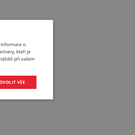
 Informace o
tnery, kteří je
máždili při vašem
OVOLIT VŠE