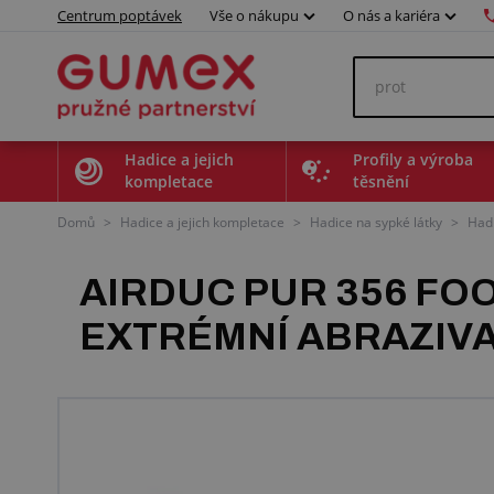
Centrum poptávek
Vše o nákupu
O nás a kariéra
Hadice a jejich
Profily a výroba
kompletace
těsnění
Domů
>
Hadice a jejich kompletace
>
Hadice na sypké látky
>
Hadi
AIRDUC PUR 356 FO
EXTRÉMNÍ ABRAZIV