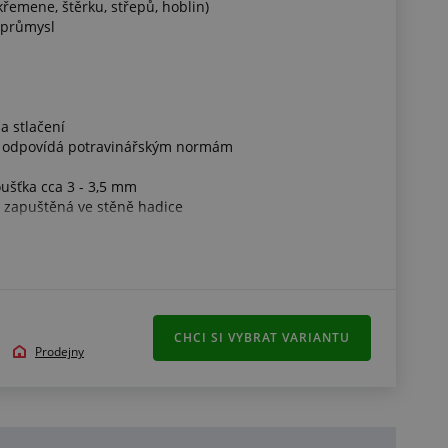
řemene, štěrku, střepů, hoblin)
 průmysl
a stlačení
a odpovídá potravinářským normám
oušťka cca 3 - 3,5 mm
ě zapuštěná ve stěně hadice
anty A, B, C nebo E a D2) a EC 1935/2004
CHCI SI VYBRAT VARIANTU
Prodejny
je měřena vždy v nataženém (napnutém) stavu
 změnit konečnou cenu při odběru nestandardní délky
 se nákupu, kdy je odebrán zbytek zboží ze skladu nebo