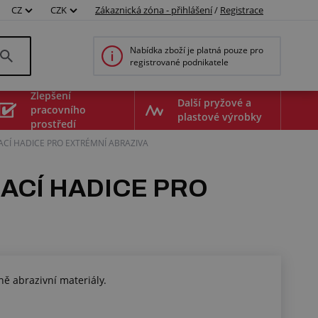
CZ
CZK
Zákaznická zóna - přihlášení
/
Registrace
Nabídka zboží je platná pouze pro
registrované podnikatele
Zlepšení
Další pryžové a
pracovního
plastové výrobky
prostředí
ACÍ HADICE PRO EXTRÉMNÍ ABRAZIVA
ACÍ HADICE PRO
ě abrazivní materiály.