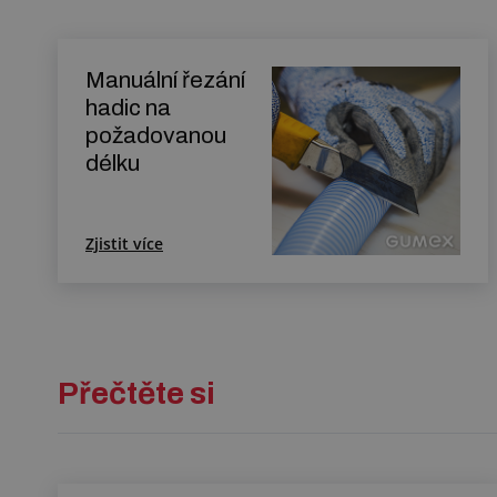
Manuální řezání
hadic na
požadovanou
délku
Zjistit více
Přečtěte si