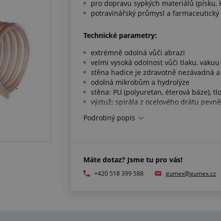
pro dopravu sypkých materiálů (písku, k
potravinářský průmysl a farmaceutický
Technické parametry:
extrémně odolná vůči abrazi
velmi vysoká odolnost vůči tlaku, vakuu 
stěna hadice je zdravotně nezávadná 
odolná mikrobům a hydrolýze
stěna: PU (polyuretan, éterová báze), tl
výztuž: spirála z ocelového drátu pevn
pracovní teplota: -40 °C/+90 °C
Podrobný popis
Splňuje normy:
EU-směrnice 10/2011 (potravinové simul
Máte dotaz? Jsme tu pro vás!
FDA 21 CFR 177.2600 a 178.2010
+420 518 399 588
gumex@gumex.cz
UPOZORNĚNÍ:
hadice je velmi flexibilní, její délka 
u tohoto výrobku si vyhrazujeme právo
toto navýšení je obvykle 25 % a netýká