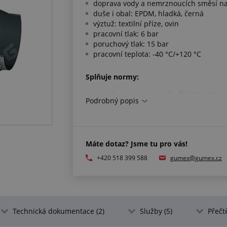
doprava vody a nemrznoucích směsí na 
duše i obal: EPDM, hladká, černá
výztuž: textilní příze, ovin
pracovní tlak: 6 bar
poruchový tlak: 15 bar
pracovní teplota: -40 °C/+120 °C
Splňuje normy:
rozměrové tolerance dle ČSN EN ISO 1
Podrobný popis
Máte dotaz? Jsme tu pro vás!
+420 518 399 588
gumex@gumex.cz
Technická dokumentace (2)
Služby (5)
Přečtě