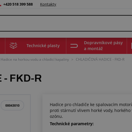
+420 518 399 588
Kontakty
Dopravníkové pásy
Technické plasty
a montáž
Hadice na horkou vodu a chladicí kapaliny
>
CHLADIČOVÁ HADICE - FKD-R
- FKD-R
Hadice pro chladiče ke spalovacím motor
00043010
proti stárnutí vlivem horké vody, horkéh
ozónu.
Technické parametry: