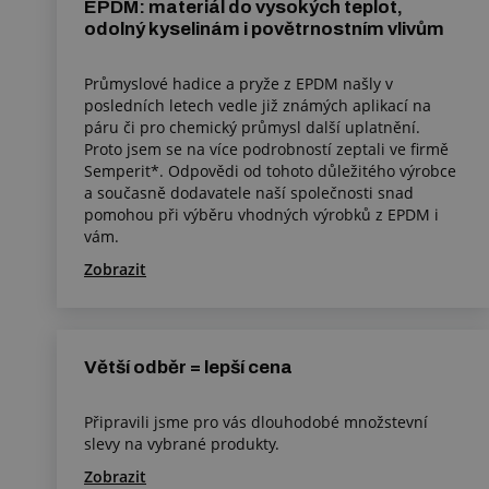
EPDM: materiál do vysokých teplot,
odolný kyselinám i povětrnostním vlivům
Průmyslové hadice a pryže z EPDM našly v
posledních letech vedle již známých aplikací na
páru či pro chemický průmysl další uplatnění.
Proto jsem se na více podrobností zeptali ve firmě
Semperit*. Odpovědi od tohoto důležitého výrobce
a současně dodavatele naší společnosti snad
pomohou při výběru vhodných výrobků z EPDM i
vám.
Zobrazit
Větší odběr = lepší cena
Připravili jsme pro vás dlouhodobé množstevní
slevy na vybrané produkty.
Zobrazit