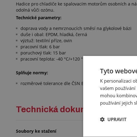
Hadice pro chladiče ke spalovacím motorům osobních a nák
odolná vůči ozónu.
Technické parametry:
doprava vody a nemrznoucích směsí na glykolové bázi
duše i obal: EPDM, hladká, černá
výztuž: textilní příze, ovin
pracovní tlak: 6 bar
poruchový tlak: 15 bar
pracovní teplota: -40 °C/+120 °C
Tyto webové
Splňuje normy:
K personalizaci 
rozměrové tolerance dle ČSN EN ISO 1307 TYP A
vašem používání n
mohou kombinovat
používání jejich 
Technická dokumentace
UPRAVIT
Soubory ke stažení