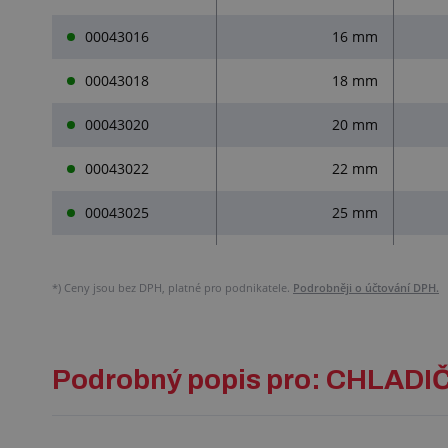
00043016
16 mm
00043018
18 mm
00043020
20 mm
00043022
22 mm
00043025
25 mm
*)
Ceny jsou bez DPH, platné pro podnikatele.
Podrobněji o účtování DPH.
Podrobný popis pro: CHLADI