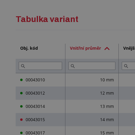
Tabulka variant
Obj. kód
Vnitřní průměr
Vnějš
00043010
10 mm
00043012
12 mm
00043014
13 mm
00043015
14 mm
00043017
15 mm