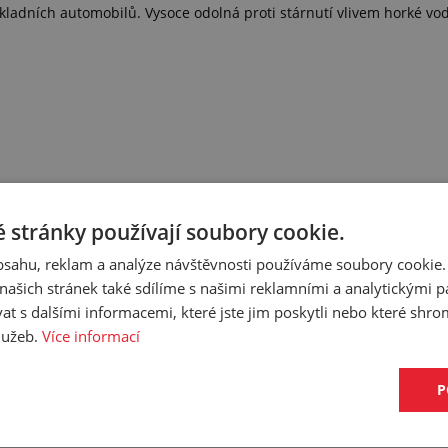
ladních automobilů. Vysoce odolná proti stárnutí vlivem horké v
 stránky používají soubory cookie.
obsahu, reklam a analýze návštěvnosti používáme soubory cookie.
ašich stránek také sdílíme s našimi reklamními a analytickými par
 s dalšími informacemi, které jste jim poskytli nebo které shro
služeb.
Více informací
P