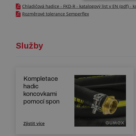
Chladičová hadice - FKD-R - katalogový list v EN (pdf) - 
Rozměrové tolerance Semperflex
Služby
Kompletace
hadic
koncovkami
pomocí spon
Zjistit více