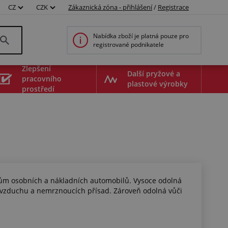
CZ
CZK
Zákaznická zóna - přihlášení
/
Registrace
Nabídka zboží je platná pouze pro
registrované podnikatele
Zlepšení
Další pryžové a
pracovního
plastové výrobky
prostředí
ům osobních a nákladních automobilů. Vysoce odolná
o vzduchu a nemrznoucích přísad. Zároveň odolná vůči