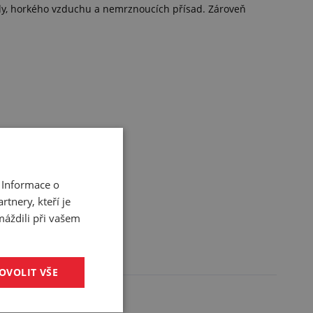
ody, horkého vzduchu a nemrznoucích přísad. Zároveň
 Informace o
tnery, kteří je
máždili při vašem
OVOLIT VŠE