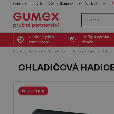
Centrum poptávek
Vše o nákupu
O nás a kariéra
Hadice a jejich
Profily a výroba
kompletace
těsnění
Domů
>
Hadice a jejich kompletace
>
Hadice pro kapalná média
>
CHLADIČOVÁ HADICE 
DOPORUČUJEME