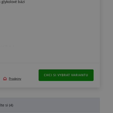
glykolové bázi
307 TYP A
CHCI SI VYBRAT VARIANTU
Prodejny
te si (4)