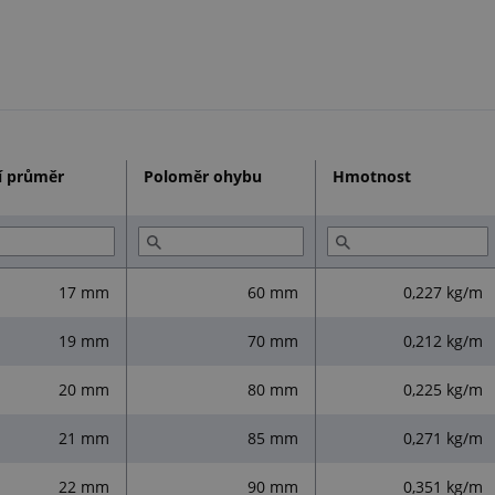
í průměr
Poloměr ohybu
Hmotnost
17 mm
60 mm
0,227 kg/m
19 mm
70 mm
0,212 kg/m
20 mm
80 mm
0,225 kg/m
21 mm
85 mm
0,271 kg/m
22 mm
90 mm
0,351 kg/m