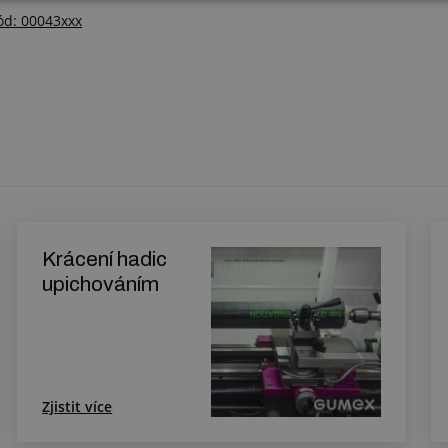
kód: 00043xxx
Krácení hadic
upichováním
Zjistit více