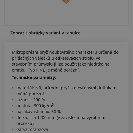
Centrum poptávek
Vše o nákupu
Zobrazit obrázky variant v tabulce
O nás a kariéra
Mikroporézní pryž houbovitého charakteru určená do
přítlačných válečků u etiketovacích strojů, ve
stavebním průmyslu ji lze použít jako hladítko na
omítku. Typ FINE je méně porézní.
Technické parametry:
materiál: NR, přírodní pryž s otevřenými dutinkami,
méně porézní
tažnost: 200 %
3
hustota: 300 kg/m
nasákavost: max. 50 %
délka: cca 1200 mm (v závislosti na výrobním
procesu)
barva: oranžová