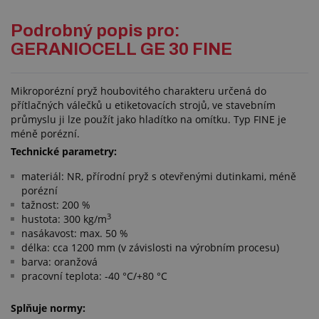
Podrobný popis pro:
GERANIOCELL GE 30 FINE
Mikroporézní pryž houbovitého charakteru určená do
přítlačných válečků u etiketovacích strojů, ve stavebním
průmyslu ji lze použít jako hladítko na omítku. Typ FINE je
méně porézní.
Technické parametry:
materiál: NR, přírodní pryž s otevřenými dutinkami, méně
porézní
tažnost: 200 %
3
hustota: 300 kg/m
nasákavost: max. 50 %
délka: cca 1200 mm (v závislosti na výrobním procesu)
barva: oranžová
pracovní teplota: -40 °C/+80 °C
Splňuje normy: