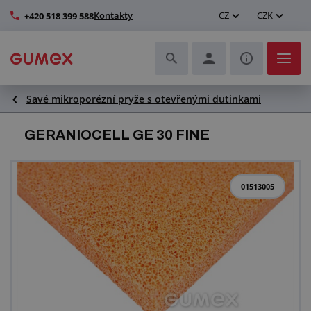
Kontakty
CZ
CZK
+420 518 399 588
Savé mikroporézní pryže s otevřenými dutinkami
Hadice a jejich kompletace
GERANIOCELL GE 30 FINE
Profily a výroba těsnění
Technické plasty
01513005
Dopravníkové pásy a montáž
Zlepšení pracovního prostředí
Další pryžové a plastové výrobky