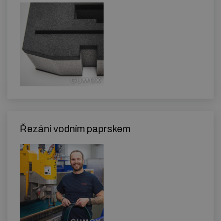
Řezání vodním paprskem