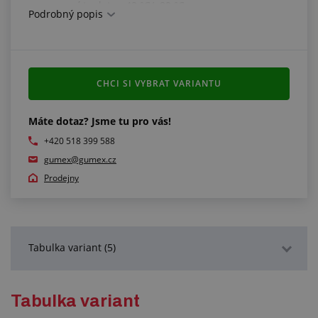
pracovní teplota: -40 °C/+80 °C
Podrobný popis
Splňuje normy:
je v souladu s FDA normou pro potraviny
CHCI SI VYBRAT VARIANTU
Další informace:
pryž dodáváme i v jiných hustotách
Máte dotaz? Jsme tu pro vás!
na poptávku i další barevná provedení
+420 518 399 588
gumex@gumex.cz
Prodejny
Tabulka variant (5)
Podrobný popis
Tabulka variant