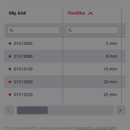
Technická dokumentace (4)
Obj. kód
Tloušťka
Ší
Služby (4)
Přečtěte si (2)
01513005
5 mm
01513080
8 mm
01513150
15 mm
01513200
20 mm
01513250
25 mm
*)
Ceny jsou bez DPH, platné pro podnikatele.
Podrobněji o účtování DPH.