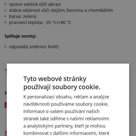
vysoce odolná vůči abrazi
dobrá odolnost vůči olejům, benzinu a chemikáliím
barva: zelená
pracovní teplota: -35 °C/+80 °C
Splňuje normy:
odpovídá směrnici RoHS
Technická dokumentace
Tyto webové stránky
používají soubory cookie.
Soubory ke stažení
K personalizaci obsahu, reklam a analýze
návštěvnosti používáme soubory cookie.
Hadice NORFLEX® PUR 441 ROBOTIC - katalogový list v CZ
Informace o vašem používání našich
- kód: 05242xxx
stránek také sdílíme s našimi reklamními
a analytickými partnery, kteří je mohou
Služby
kombinovat s dalšími informacemi, které