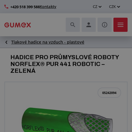
Kontakty
CZ
CZK
+420 518 399 588
Tlakové hadice na vzduch - plastové
Hadice a jejich kompletace
HADICE PRO PRŮMYSLOVÉ ROBOTY
Profily a výroba těsnění
NORFLEX® PUR 441 ROBOTIC –
ZELENÁ
Technické plasty
Dopravníkové pásy a montáž
05242094
Zlepšení pracovního prostředí
Další pryžové a plastové výrobky