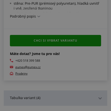
stěna: Pre-PUR (prémiový polyuretan), hladká uvnitř
i vně, zesílená tkaninou
velmi ohebná a odolná proti zmáčknutí
Podrobný popis
vysoce odolná vůči abrazi
dobrá odolnost vůči olejům, benzinu a chemikáliím
barva: zelená
pracovní teplota: -35 °C/+80 °C
CHCI SI VYBRAT VARIANTU
Splňuje normy:
odpovídá směrnici RoHS
Máte dotaz? Jsme tu pro vás!
+420 518 399 588
gumex@gumex.cz
Prodejny
Tabulka variant (4)