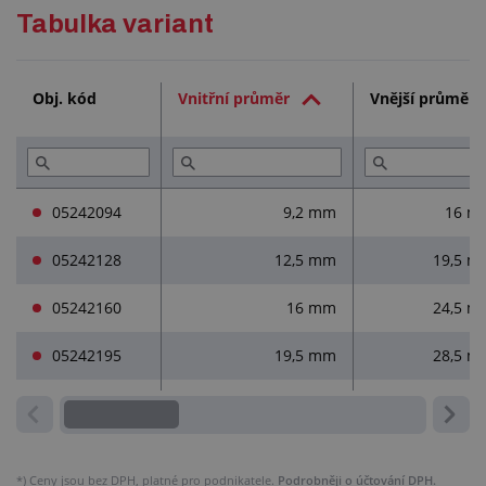
Podrobný popis
Tabulka variant
Technická dokumentace (1)
Obj. kód
Vnitřní průměr
Vnější průměr
Služby (3)
Přečtěte si (1)
05242094
9,2 mm
16 m
05242128
12,5 mm
19,5 m
05242160
16 mm
24,5 m
05242195
19,5 mm
28,5 m
*)
Ceny jsou bez DPH, platné pro podnikatele.
Podrobněji o účtování DPH.