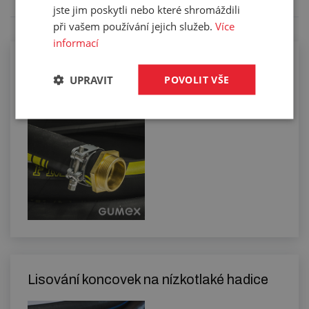
jste jim poskytli nebo které shromáždili
při vašem používání jejich služeb.
Více
informací
Kompletace hadic koncovkami pomocí
UPRAVIT
POVOLIT VŠE
spon
Lisování koncovek na nízkotlaké hadice