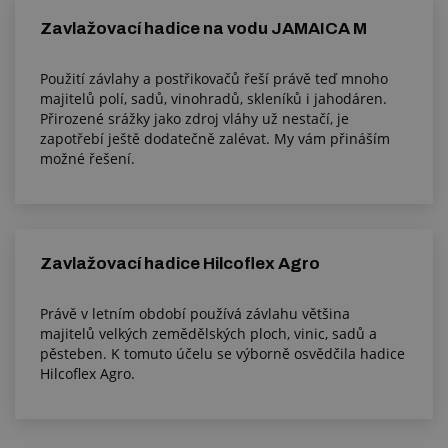
Zavlažovací hadice na vodu JAMAICA M
Použití závlahy a postřikovačů řeší právě teď mnoho
majitelů polí, sadů, vinohradů, skleníků i jahodáren.
Přirozené srážky jako zdroj vláhy už nestačí, je
zapotřebí ještě dodatečně zalévat. My vám přináším
možné řešení.
Zavlažovací hadice Hilcoflex Agro
Právě v letním období používá závlahu většina
majitelů velkých zemědělských ploch, vinic, sadů a
pěsteben. K tomuto účelu se výborně osvědčila hadice
Hilcoflex Agro.