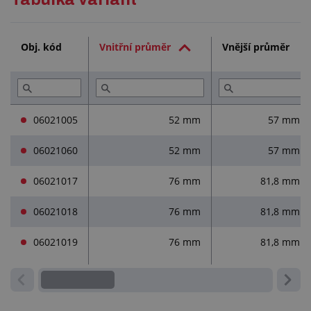
Služby (1)
Obj. kód
Vnitřní průměr
Vnější průměr
Přečtěte si (2)
06021005
52 mm
57 mm
06021060
52 mm
57 mm
06021017
76 mm
81,8 mm
06021018
76 mm
81,8 mm
06021019
76 mm
81,8 mm