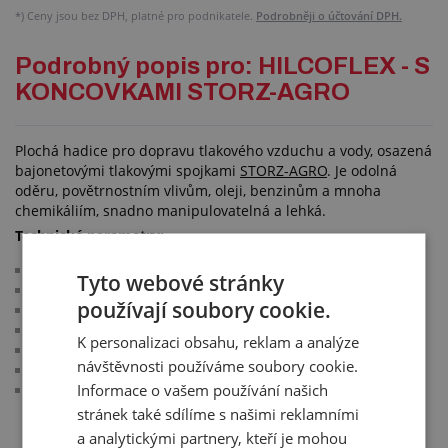
*)
Ceny jsou bez DPH, platné pro podnikatele.
Podrobněji o účtování DPH.
Podrobný popis pro: HILCOFLEX - S
KONCOVKAMI STORZ-AGRO
Plochá hadice pro dopravu tlakového vzduchu a vody, osazená
bajonetovými tlakovými spojkami
STORZ-AGRO
. Je odolná
oděru, povětrnostním vlivům, oleji, benzinům a mnoha
chemikáliím, snadno manipulovatelná a lehká.
Technické parametry:
duše: černá, hladká, NBR/PVC
Tyto webové stránky
výztuž: syntetická příze
používají soubory cookie.
bez spirály
obal: černý s pozitivním rýhováním, NBR/PVC
K personalizaci obsahu, reklam a analýze
pracovní tlak: 16 bar
návštěvnosti používáme soubory cookie.
poruchový tlak: 50 bar
Informace o vašem používání našich
pracovní teplota: -20 °C/+80 °C (krátkodobě +100 °C)
stránek také sdílíme s našimi reklamními
a analytickými partnery, kteří je mohou