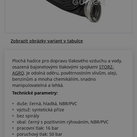
Centrum poptávek
Vše o nákupu
O nás a kariéra
Zobrazit obrázky variant v tabulce
Plochá hadice pro dopravu tlakového vzduchu a vody,
osazená bajonetovými tlakovými spojkami
STORZ-
AGRO
. Je odolná oděru, povětrnostním vlivům, oleji,
benzinům a mnoha chemikáliím, snadno
manipulovatelná a lehká.
Technické parametry:
duše: černá, hladká, NBR/PVC
výztuž: syntetická příze
bez spirály
obal: černý s pozitivním rýhováním, NBR/PVC
pracovní tlak: 16 bar
poruchový tlak: 50 bar