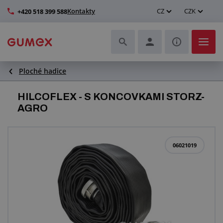
Kontakty
CZ
CZK
+420 518 399 588
Ploché hadice
Hadice a jejich kompletace
HILCOFLEX - S KONCOVKAMI STORZ-
Profily a výroba těsnění
AGRO
Technické plasty
06021019
Dopravníkové pásy a montáž
Zlepšení pracovního prostředí
Další pryžové a plastové výrobky