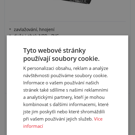
zavlažování, hnojení
duše i obal: NBR - PVC
výztuž: syntetická příze
pracovní teplota: -20 °C/+80 °C
Tyto webové stránky
používají soubory cookie.
K personalizaci obsahu, reklam a analýze
návštěvnosti používáme soubory cookie.
VYBRAT VARIANTU
Informace o vašem používání našich
stránek také sdílíme s našimi reklamními
a analytickými partnery, kteří je mohou
P-FLEX
kombinovat s dalšími informacemi, které
jste jim poskytli nebo které shromáždili
při vašem používání jejich služeb.
Více
informací