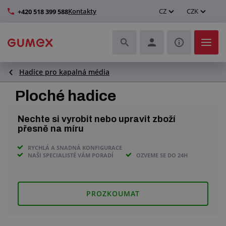
Kontakty
CZ
CZK
+420 518 399 588
Hadice pro kapalná média
Hadice a jejich kompletace
Ploché hadice
Profily a výroba těsnění
Nechte si vyrobit nebo upravit zboží
Technické plasty
přesně na míru
RYCHLÁ A SNADNÁ KONFIGURACE
Dopravníkové pásy a montáž
NAŠI SPECIALISTÉ VÁM PORADÍ
OZVEME SE DO 24H
Zlepšení pracovního prostředí
PROZKOUMAT
Další pryžové a plastové výrobky