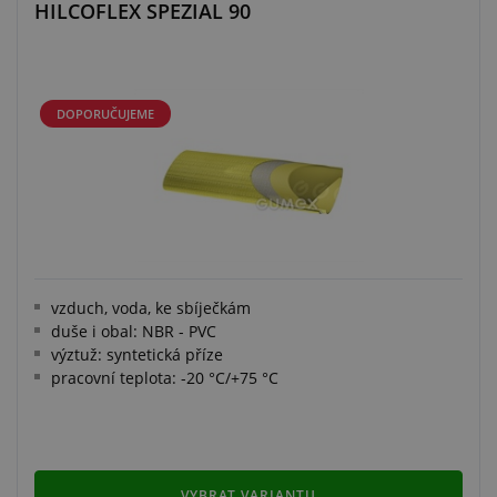
HILCOFLEX SPEZIAL 90
DOPORUČUJEME
vzduch, voda, ke sbíječkám
duše i obal: NBR - PVC
výztuž: syntetická příze
pracovní teplota: -20 °C/+75 °C
VYBRAT VARIANTU