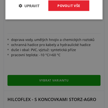
UPRAVIT
POVOLIT VŠE
doprava vody, umělých hnojiv a chemických roztoků
ochranná hadice pro kabely a hydraulické hadice
duše i obal: PVC, výztuž: syntetická příze
pracovní teplota: -10 °C/+60 °C
VYBRAT VARIANTU
HILCOFLEX - S KONCOVKAMI STORZ-AGRO