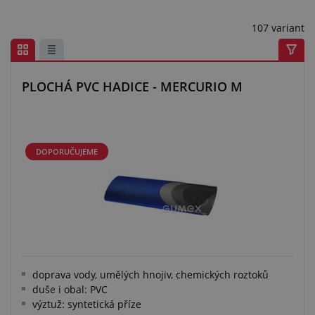
Centrum poptávek
107 variant
Vše o nákupu
O nás a kariéra
PLOCHÁ PVC HADICE - MERCURIO M
DOPORUČUJEME
doprava vody, umělých hnojiv, chemických roztoků
duše i obal: PVC
výztuž: syntetická příze