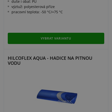
duše i obal: PU
výztuž: polyesterová příze
pracovní teplota: -50 °C/+75 °C
VYBRAT VARIANTU
HILCOFLEX AQUA - HADICE NA PITNOU
VODU