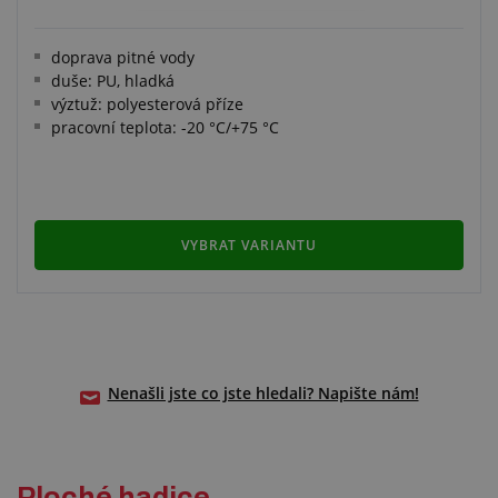
doprava pitné vody
duše: PU, hladká
výztuž: polyesterová příze
pracovní teplota: -20 °C/+75 °C
VYBRAT VARIANTU
Nenašli jste co jste hledali? Napište nám!
Ploché hadice