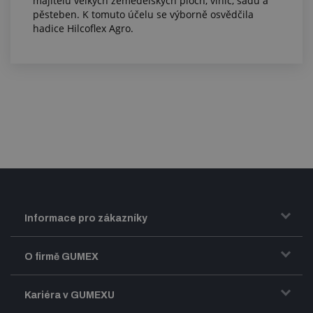
majitelů velkých zemědělských ploch, vinic, sadů a
pěsteben. K tomuto účelu se výborně osvědčila
hadice Hilcoflex Agro.
Informace pro zákazníky
Doprava a zasílání zboží
O firmě GUMEX
Obchodní podmínky
Představení firmy GUMEX
Kariéra v GUMEXU