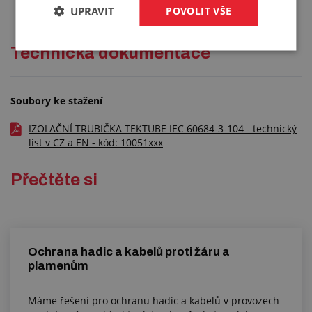
UPRAVIT
POVOLIT VŠE
Technická dokumentace
Soubory ke stažení
IZOLAČNÍ TRUBIČKA TEKTUBE IEC 60684-3-104 - technický
list v CZ a EN - kód: 10051xxx
Přečtěte si
Ochrana hadic a kabelů proti žáru a
plamenům
Máme řešení pro ochranu hadic a kabelů v provozech