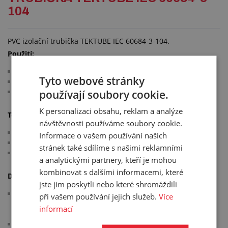
104
PVC izolační trubička TEKTUBE IEC 60684-3-104.
Použití:
pro doplňkovou izolaci vodičů a konektorů
Tyto webové stránky
barevné označování vodičů
hadička k ostřikovačům skel automobilů
používají soubory cookie.
K personalizaci obsahu, reklam a analýze
Technické parametry:
návštěvnosti používáme soubory cookie.
materiál: PVC
Informace o vašem používání našich
barva: černá
stránek také sdílíme s našimi reklamními
pracovní teplota: -10 °C/+105 °C
a analytickými partnery, kteří je mohou
kombinovat s dalšími informacemi, které
Další informace:
jste jim poskytli nebo které shromáždili
na poptávku je možné nabídnout i silikonovou izolační
při vašem používání jejich služeb.
Více
trubičku TEKTUBE IEC 60684-3-123 s teplotní odolností -55
informací
°C/+180 °C
na poptávku je možné nabídnout i jiné barevné varianty