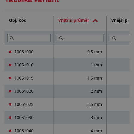
Technická dokumentace (1)
Obj. kód
Vnitřní průměr
Vnější prů
Přečtěte si (3)
10051000
0,5 mm
10051010
1 mm
10051015
1,5 mm
10051020
2 mm
10051025
2,5 mm
10051030
3 mm
10051040
4 mm