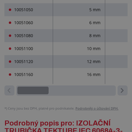
10051050
5 mm
10051060
6 mm
10051080
8 mm
10051100
10 mm
10051120
12 mm
10051160
16 mm
*)
Ceny jsou bez DPH, platné pro podnikatele.
Podrobněji o účtování DPH.
Podrobný popis pro: IZOLAČNÍ
TRUBIČKA TEKTUBE IEC 60684-3-