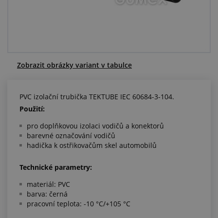
Centrum poptávek
Vše o nákupu
O nás a kariéra
Zobrazit obrázky variant v tabulce
PVC izolační trubička TEKTUBE IEC 60684-3-104.
Použití:
pro doplňkovou izolaci vodičů a konektorů
barevné označování vodičů
hadička k ostřikovačům skel automobilů
Technické parametry:
materiál: PVC
barva: černá
pracovní teplota: -10 °C/+105 °C