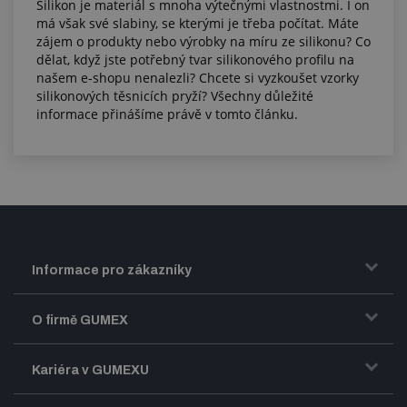
Silikon je materiál s mnoha výtečnými vlastnostmi. I on
má však své slabiny, se kterými je třeba počítat. Máte
zájem o produkty nebo výrobky na míru ze silikonu? Co
dělat, když jste potřebný tvar silikonového profilu na
našem e-shopu nenalezli? Chcete si vyzkoušet vzorky
silikonových těsnicích pryží? Všechny důležité
informace přinášíme právě v tomto článku.
Informace pro zákazníky
Doprava a zasílání zboží
O firmě GUMEX
Obchodní podmínky
Představení firmy GUMEX
Kariéra v GUMEXU
Fakturace DPH