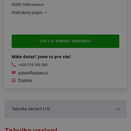
Další informace:
Podrobný popis
na poptávku je možné nabídnout i silikonovou
izolační trubičku TEKTUBE IEC 60684-3-123 s teplotní
odolností -55 °C/+180 °C
na poptávku je možné nabídnout i jiné barevné
varianty
CHCI SI VYBRAT VARIANTU
Máte dotaz? Jsme tu pro vás!
+420 518 399 588
gumex@gumex.cz
Prodejny
Tabulka variant (13)
Podrobný popis
Tabulka variant