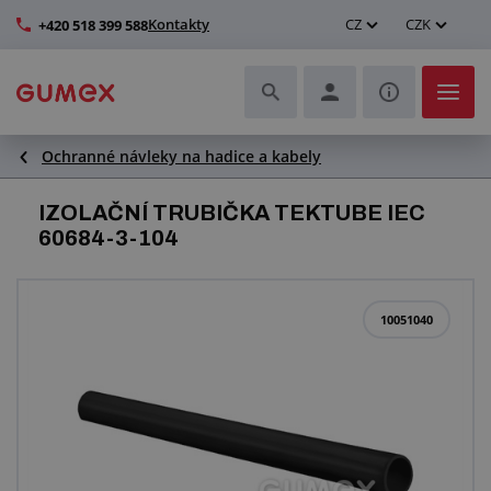
Kontakty
CZ
CZK
+420 518 399 588
Ochranné návleky na hadice a kabely
Hadice a jejich kompletace
IZOLAČNÍ TRUBIČKA TEKTUBE IEC
Profily a výroba těsnění
60684-3-104
Technické plasty
10051040
Dopravníkové pásy a montáž
Zlepšení pracovního prostředí
Další pryžové a plastové výrobky