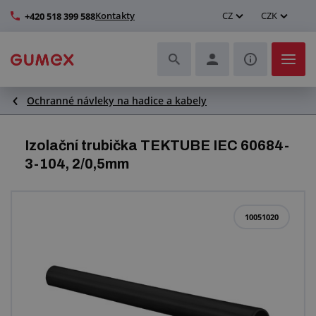
Kontakty
CZ
CZK
+420 518 399 588
Ochranné návleky na hadice a kabely
Hadice a jejich kompletace
Profily a výroba těsnění
Izolační trubička TEKTUBE IEC 60684-
3-104, 2/0,5mm
Technické plasty
Dopravníkové pásy a montáž
10051020
Zlepšení pracovního prostředí
Další pryžové a plastové výrobky