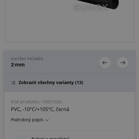
Centrum poptávek
Vše o nákupu
O nás a kariéra
VNITŘNÍ PRŮMĚR
2 mm
Zobrazit všechny varianty
(13)
Kód produktu:
10051020
PVC, -10°C/+105°C, černá
Podrobný popis
Balení a množství