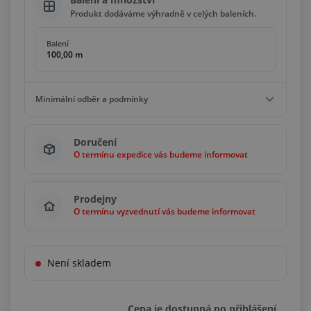
Produkt dodáváme výhradně v celých baleních.
Balení
100,00 m
Minimální odběr a podmínky
Minimální odběr
Doručení
1 000,00 m
O termínu expedice vás budeme informovat
Podmínky
Násobky
100,00 m
Prodejny
O termínu vyzvednutí vás budeme informovat
Není skladem
Cena je dostupná po přihlášení