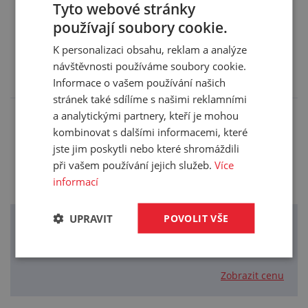
Tyto webové stránky
používají soubory cookie.
Alternativy (3)
K personalizaci obsahu, reklam a analýze
Zde si můžete vybrat výrobky s podobnými parametry
návštěvnosti používáme soubory cookie.
jako tento produkt.
Informace o vašem používání našich
stránek také sdílíme s našimi reklamními
a analytickými partnery, kteří je mohou
kombinovat s dalšími informacemi, které
Izolační trubička TEKTUBE IEC 60684-
3-104
jste jim poskytli nebo které shromáždili
2/0,5mm
při vašem používání jejich služeb.
Více
informací
Zobrazit cenu
UPRAVIT
POVOLIT VŠE
Izolační trubička TEKTUBE IEC 60684-
3-105
2/0,5mm
Zobrazit cenu