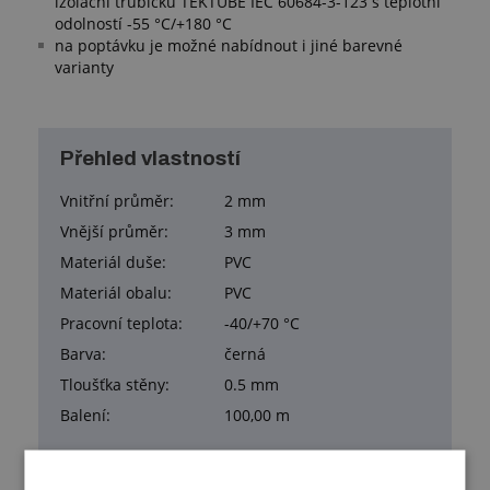
izolační trubičku TEKTUBE IEC 60684-3-123 s teplotní
odolností -55 °C/+180 °C
na poptávku je možné nabídnout i jiné barevné
varianty
Přehled vlastností
Vnitřní průměr:
2 mm
Vnější průměr:
3 mm
Materiál duše:
PVC
Materiál obalu:
PVC
Pracovní teplota:
-40/+70 °C
Barva:
černá
Tloušťka stěny:
0.5 mm
Balení:
100,00 m