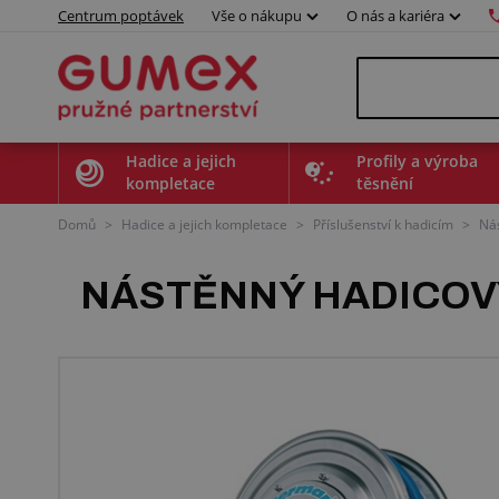
Centrum poptávek
Vše o nákupu
O nás a kariéra
Hadice a jejich
Profily a výroba
kompletace
těsnění
Domů
>
Hadice a jejich kompletace
>
Příslušenství k hadicím
>
Nás
NÁSTĚNNÝ HADICOVÝ