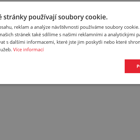
 stránky používají soubory cookie.
obsahu, reklam a analýze návštěvnosti používáme soubory cookie.
ašich stránek také sdílíme s našimi reklamními a analytickými par
NNÝ HADICOVÝ NAVIJÁK 886
 s dalšími informacemi, které jste jim poskytli nebo které shro
služeb.
Více informací
 průmysl. Má minimum spojů a oblé hrany a rohy. Snadno se čistí.
P