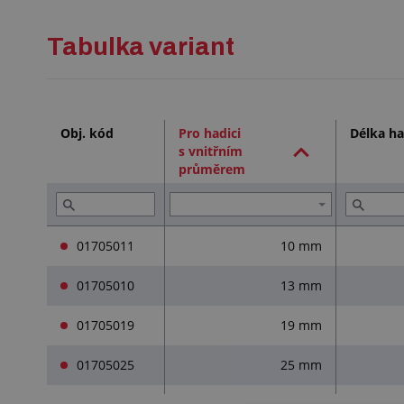
Tabulka variant
Obj. kód
Pro hadici
Délka ha
s vnitřním
průměrem
01705011
10 mm
01705010
13 mm
01705019
19 mm
01705025
25 mm