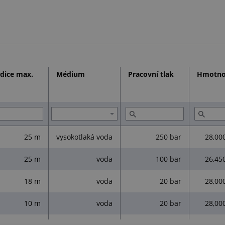
dice max.
Médium
Pracovní tlak
Hmotno
25 m
vysokotlaká voda
250 bar
28,00
25 m
voda
100 bar
26,45
18 m
voda
20 bar
28,00
10 m
voda
20 bar
28,00