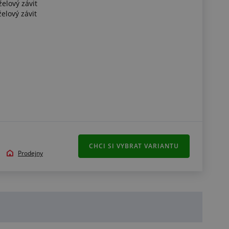
želový závit
želový závit
CHCI SI VYBRAT VARIANTU
Prodejny