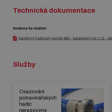
Technická dokumentace
Soubory ke stažení
Nástěnný hadicový naviják 886 - katalogový list v CZ - k
Služby
Osazování
potravinářských
hadic
nerezovými