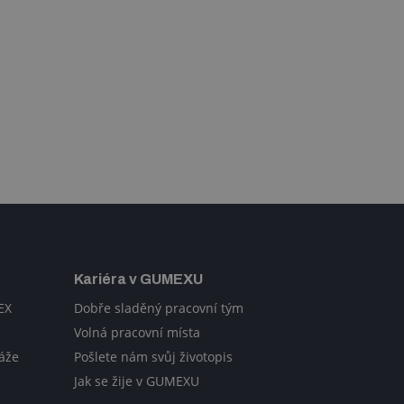
Kariéra v GUMEXU
EX
Dobře sladěný pracovní tým
Volná pracovní místa
áže
Pošlete nám svůj životopis
Jak se žije v GUMEXU