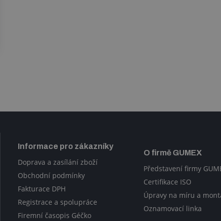
Informace pro zákazníky
O firmě GUMEX
Doprava a zasílání zboží
Představení firmy GUM
Obchodní podmínky
Certifikace ISO
Fakturace DPH
Úpravy na míru a mont
Registrace a spolupráce
Oznamovací linka
Firemní časopis Géčko