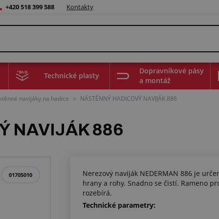
+420 518 399 588
Kontakty
Dopravníkové pásy
Technické plasty
a montáž
těnné navijáky na hadice
>
NÁSTĚNNÝ HADICOVÝ NAVIJÁK 886
 NAVIJÁK 886
Nerezový naviják NEDERMAN 886 je určen
01705010
hrany a rohy. Snadno se čistí. Rameno pr
rozebírá.
Technické parametry: