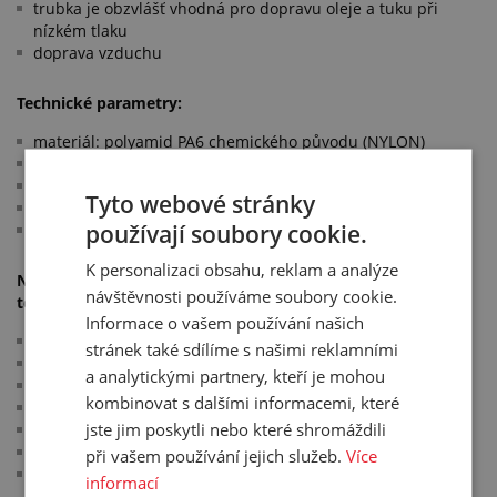
trubka je obzvlášť vhodná pro dopravu oleje a tuku při
nízkém tlaku
doprava vzduchu
Technické parametry:
materiál: polyamid PA6 chemického původu (NYLON)
tvrdost: 85 °ShD (ISO 868)
tlaková odolnost klesá se vzrůstající teplotou
Tyto webové stránky
​barva: transparentní
používají soubory cookie.
pracovní teplota: -10 °C/+80 °C
K personalizaci obsahu, reklam a analýze
Níže uvedené hodnoty uvádí závislost pracovního tlaku na
návštěvnosti používáme soubory cookie.
teplotě:
Informace o vašem používání našich
20 °C - 100 % pracovního tlaku
stránek také sdílíme s našimi reklamními
30 °C - 83 % pracovního tlaku
a analytickými partnery, kteří je mohou
40 °C - 72 % pracovního tlaku
kombinovat s dalšími informacemi, které
50 °C - 64 % pracovního tlaku
jste jim poskytli nebo které shromáždili
60 °C - 58 % pracovního tlaku
70 °C - 52 % pracovního tlaku
při vašem používání jejich služeb.
Více
80 °C - 47 % pracovního tlaku
informací