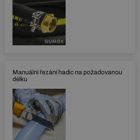
Manuální řezání hadic na požadovanou
délku