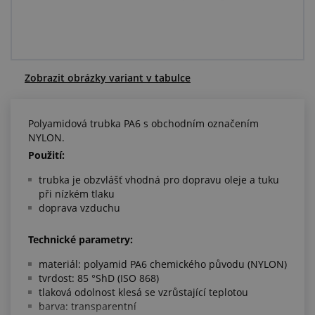
Centrum poptávek
Vše o nákupu
Zobrazit obrázky variant v tabulce
O nás a kariéra
Polyamidová trubka PA6 s obchodním označením
NYLON.
Použití:
trubka je obzvlášť vhodná pro dopravu oleje a tuku
při nízkém tlaku
doprava vzduchu
Technické parametry:
materiál: polyamid PA6 chemického původu (NYLON)
tvrdost: 85 °ShD (ISO 868)
tlaková odolnost klesá se vzrůstající teplotou
​barva: transparentní