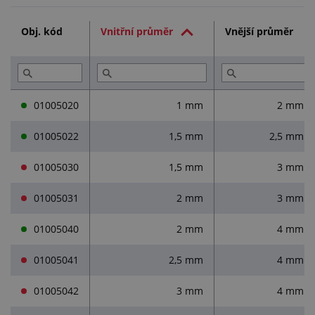
Technická dokumentace (1)
Obj. kód
Vnitřní průměr
Vnější průměr
Služby (2)
Přečtěte si (3)
01005020
1 mm
2 mm
01005022
1,5 mm
2,5 mm
01005030
1,5 mm
3 mm
01005031
2 mm
3 mm
01005040
2 mm
4 mm
01005041
2,5 mm
4 mm
01005042
3 mm
4 mm