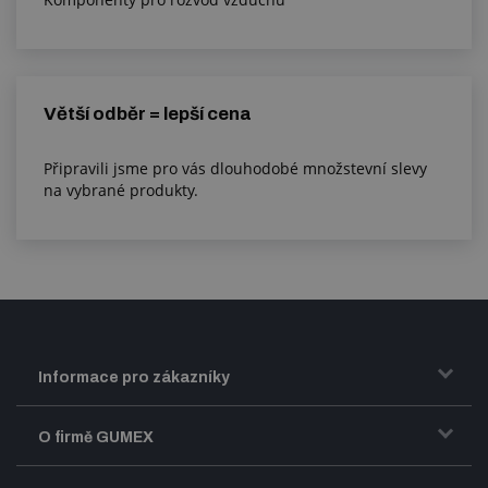
Větší odběr = lepší cena
Připravili jsme pro vás dlouhodobé množstevní slevy
na vybrané produkty.
Informace pro zákazníky
Doprava a zasílání zboží
O firmě GUMEX
Obchodní podmínky