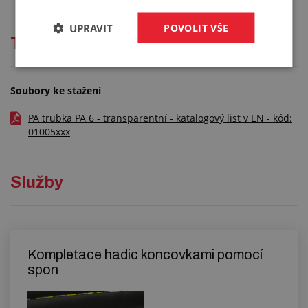
UPRAVIT
POVOLIT VŠE
Technická dokumentace
Soubory ke stažení
PA trubka PA 6 - transparentní - katalogový list v EN - kód:
01005xxx
Služby
Kompletace hadic koncovkami pomocí
spon