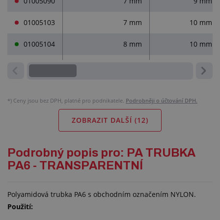
01005090
7 mm
9 mm
01005103
7 mm
10 mm
01005104
8 mm
10 mm
*)
Ceny jsou bez DPH, platné pro podnikatele.
Podrobněji o účtování DPH.
ZOBRAZIT DALŠÍ (
12
)
Podrobný popis pro: PA TRUBKA
PA6 - TRANSPARENTNÍ
Polyamidová trubka PA6 s obchodním označením NYLON.
Použití: