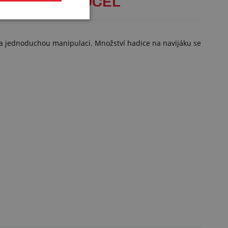
CÍMI KOLY - OCEL
 a jednoduchou manipulaci. Množství hadice na navijáku se