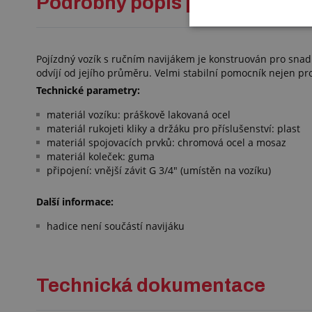
Podrobný popis pro: POJÍZD
Pojízdný vozík s ručním navijákem je konstruován pro sna
odvíjí od jejího průměru. Velmi stabilní pomocník nejen pr
Technické parametry:
materiál vozíku: práškově lakovaná ocel
materiál rukojeti kliky a držáku pro příslušenství: plast
materiál spojovacích prvků: chromová ocel a mosaz
materiál koleček: guma
připojení: vnější závit G 3/4" (umístěn na vozíku)
Další informace:
hadice není součástí navijáku
Technická dokumentace