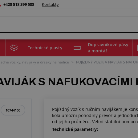
+420 518 399 588
Kontakty
Dopravníkové pásy
Technické plasty
a montáž
ízdné vozíky, navijáky a držáky na hadice
>
POJÍZDNÝ VOZÍK A NAVIJÁK S NAFU
AVIJÁK S NAFUKOVACÍMI 
Pojízdný vozík s ručním navijákem je kon
10744100
kola umožní pohodlný převoz a jednoduch
od jejího průměru. Velmi stabilní pomocn
Technické parametry: