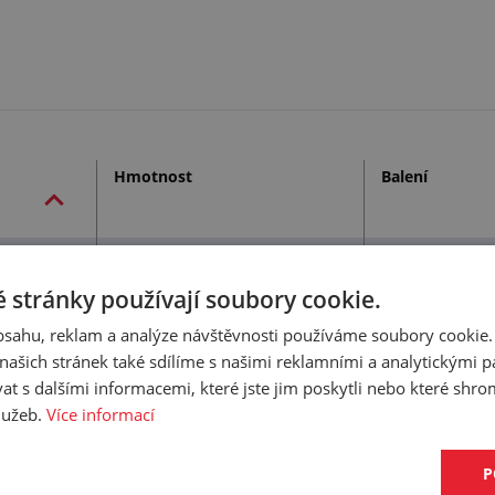
Hmotnost
Balení
 stránky používají soubory cookie.
1/2" - 60 m, 5/8" - 55 m, 3/4" - 40 m
18,160 kg/ks
obsahu, reklam a analýze návštěvnosti používáme soubory cookie.
ašich stránek také sdílíme s našimi reklamními a analytickými par
 s dalšími informacemi, které jste jim poskytli nebo které shro
služeb.
Více informací
P