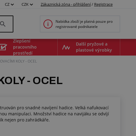
CZ
CZK
Zákaznická zóna - přihlášení
/
Registrace
Nabídka zboží je platná pouze pro
registrované podnikatele
Zlepšení
Další pryžové a
pracovního
plastové výrobky
prostředí
KOVACÍMI KOLY - OCEL
KOLY - OCEL
struován pro snadné navíjení hadice. Velká nafukovací
ou manipulaci. Množství hadice na navijáku se odvíjí
ík nejen pro zahrádkáře.