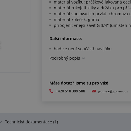
materiál vozíku: práškově lakovaná ocel
materiál rukojeti kliky a držáku pro přís
materiál spojovacích prvků: chromová 
materiál koleček: guma
připojení: vnější závit G 3/4" (umístěn 
Další informace:
hadice není součástí navijáku
Podrobný popis
Máte dotaz? Jsme tu pro vás!
+420 518 399 588
gumex@gumex.cz
Technická dokumentace (1)