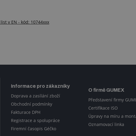
 list v EN - kód: 10744xxx
Informace pro zákazníky
O firmě GUMEX
Doprava a zasílání zboží
Představení firmy GUM
Obchodní podmínky
Certifikace ISO
Fakturace DPH
Úpravy na míru a mont
Registrace a spolupráce
Oznamovací linka
Firemní časopis Géčko