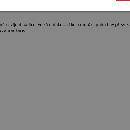
NÝ VOZÍK A NAVIJÁK S NAFUKOVA
dné navíjení hadice. Velká nafukovací kola umožní pohodlný převoz
o zahrádkáře.