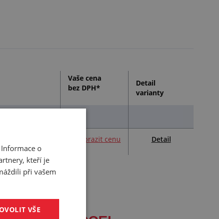
Vaše cena
Detail
bez DPH*
varianty
Detail
1,00 ks
Zobrazit cenu
 Informace o
tnery, kteří je
máždili při vašem
OVOLIT VŠE