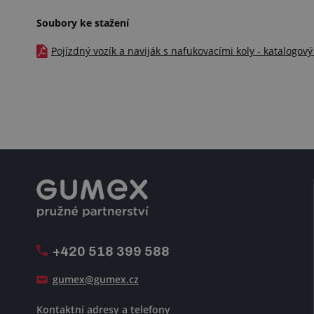
Soubory ke stažení
Pojízdný vozík a naviják s nafukovacími koly - katalogový
+420 518 399 588
gumex@gumex.cz
Kontaktní adresy a telefony