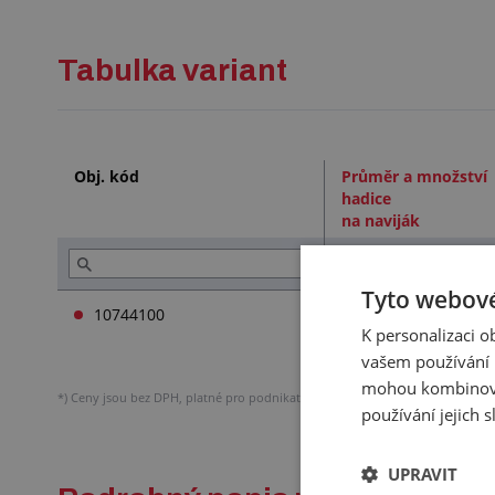
Tabulka variant
Obj. kód
Průměr a množství
hadice
na naviják
Tyto webové
10744100
K personalizaci 
vašem používání n
mohou kombinovat
*)
Ceny jsou bez DPH, platné pro podnikatele.
Podrobněji o účtování DPH.
používání jejich 
UPRAVIT