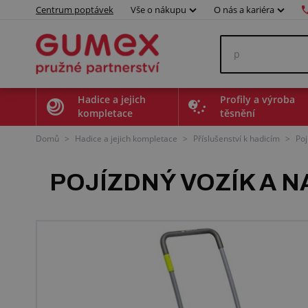
Centrum poptávek
Vše o nákupu
O nás a kariéra
Hadice a jejich
Profily a výroba
kompletace
těsnění
Domů
>
Hadice a jejich kompletace
>
Příslušenství k hadicím
>
Poj
POJÍZDNÝ VOZÍK A N