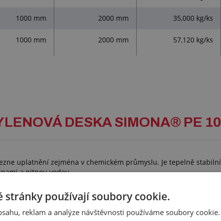
1000 mm
2000 mm
35,000 kg/ks
1000 mm
2000 mm
57,120 kg/ks
TYLENOVÁ DESKA SIMONA® PE 100
alezne uplatnění zejména v chemickém průmyslu. Je tepelně stabilní
inami a pitnou vodou.
 stránky používají soubory cookie.
obsahu, reklam a analýze návštěvnosti používáme soubory cookie.