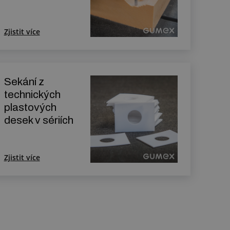
Zjistit více
Sekání z
technických
plastových
desek v sériích
Zjistit více