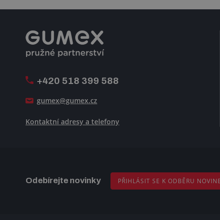
+420 518 399 588
gumex@gumex.cz
Kontaktní adresy a telefony
Odebírejte novinky
PŘIHLÁSIT SE K ODBĚRU NOVIN