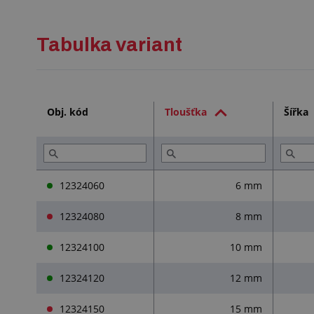
Tabulka variant
Obj. kód
Tloušťka
Šířka
12324060
6 mm
12324080
8 mm
12324100
10 mm
12324120
12 mm
12324150
15 mm