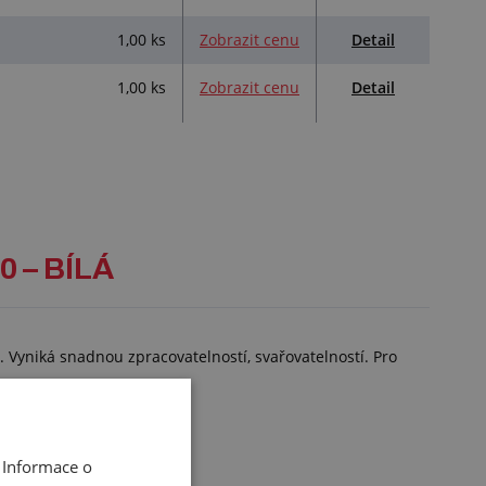
Detail
1,00 ks
Zobrazit cenu
Detail
1,00 ks
Zobrazit cenu
 – BÍLÁ
. Vyniká snadnou zpracovatelností, svařovatelností. Pro
 Informace o