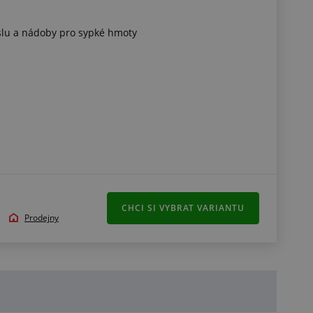
lu a nádoby pro sypké hmoty
CHCI SI VYBRAT VARIANTU
Prodejny
N ISO 527
FBG a Nařízení komise (ES) 1935/2004
/2011 a FDA