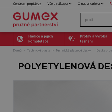
Centrum poptávek
Vše o nákupu
O nás a kariéra
Hadice a jejich
Profily a výroba
kompletace
těsnění
Domů
>
Technické plasty
>
Technické plastové desky
>
Desky pro 
POLYETYLENOVÁ DES