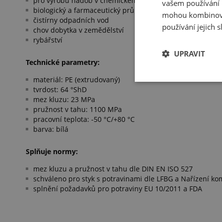
pro výrobu nádob v chemickém průmyslu a nádoby pro 
vašem používání n
biologický a farmaceutický průmysl
mohou kombinovat
čistírny odpadních vod
používání jejich 
chov dobytka v zemědělství
rybářství
UPRAVIT
Technické parametry:
materiál: PE (extrudovaný)
tvrdost: 64 °ShD
mez kluzu: 23 MPa
pružnost v tahu: 1100 MPa
pracovní teplota: -50 °C/+80 °C
barva: bílá
Splňuje normy:
mez kluzu a pružnost v tahu dle DIN EN ISO 527
schváleno pro styk s potravinami dle LFBG a Nařízení ko
splnění požadavků pro potraviny EU 10/2011 a FDA