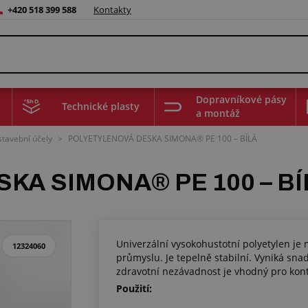
+420 518 399 588
Kontakty
Dopravníkové pásy
Technické plasty
a montáž
stavební účely
>
POLYETYLENOVÁ DESKA SIMONA® PE 100 – BÍLÁ
KA SIMONA® PE 100 – BÍ
Univerzální vysokohustotní polyetylen je
12324060
průmyslu. Je tepelně stabilní. Vyniká sna
zdravotní nezávadnost je vhodný pro kont
Použití: