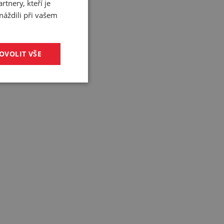
tnery, kteří je
máždili při vašem
OVOLIT VŠE