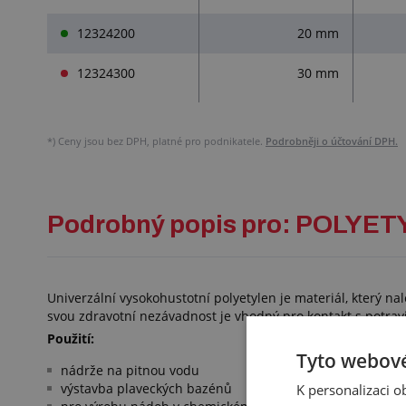
12324200
20 mm
12324300
30 mm
*)
Ceny jsou bez DPH, platné pro podnikatele.
Podrobněji o účtování DPH.
Podrobný popis pro: POLYE
Univerzální vysokohustotní polyetylen je materiál, který n
svou zdravotní nezávadnost je vhodný pro kontakt s potrav
Použití:
Tyto webové
nádrže na pitnou vodu
výstavba plaveckých bazénů
K personalizaci 