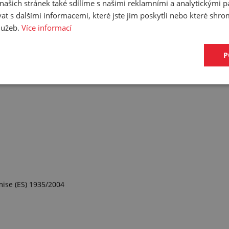
sypké hmoty
ašich stránek také sdílíme s našimi reklamními a analytickými par
 s dalšími informacemi, které jste jim poskytli nebo které shro
služeb.
Více informací
P
mise (ES) 1935/2004