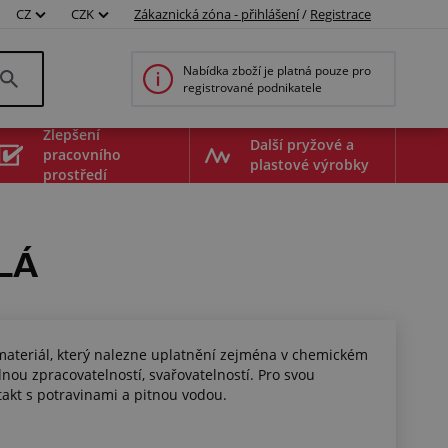
CZ
CZK
Zákaznická zóna - přihlášení
/
Registrace
Nabídka zboží je platná pouze pro
registrované podnikatele
Zlepšení
Další pryžové a
pracovního
plastové výrobky
prostředí
LÁ
 materiál, který nalezne uplatnění zejména v chemickém
dnou zpracovatelností, svařovatelností. Pro svou
akt s potravinami a pitnou vodou.