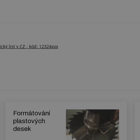
ý list v CZ - kód: 12324xxx
Formátování
plastových
desek