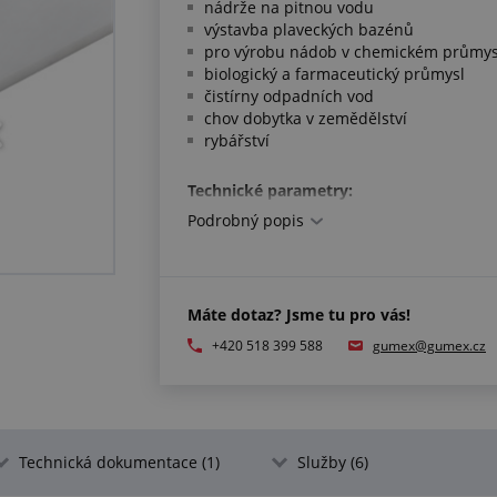
nádrže na pitnou vodu
výstavba plaveckých bazénů
pro výrobu nádob v chemickém průmys
biologický a farmaceutický průmysl
čistírny odpadních vod
chov dobytka v zemědělství
rybářství
Technické parametry:
Podrobný popis
materiál: PE (extrudovaný)
tvrdost: 64 °ShD
mez kluzu: 23 MPa
pružnost v tahu: 1100 MPa
Máte dotaz? Jsme tu pro vás!
pracovní teplota: -50 °C/+80 °C
barva: bílá
+420 518 399 588
gumex@gumex.cz
Splňuje normy:
mez kluzu a pružnost v tahu dle DIN E
schváleno pro styk s potravinami dle L
Technická dokumentace (1)
Služby (6)
splnění požadavků pro potraviny EU 10