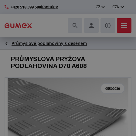
Kontakty
CZ
CZK
+420 518 399 588
Průmyslové podlahoviny s desénem
Hadice a jejich kompletace
PRŮMYSLOVÁ PRYŽOVÁ
Profily a výroba těsnění
PODLAHOVINA D70 A608
Technické plasty
05502030
Dopravníkové pásy a montáž
Zlepšení pracovního prostředí
Další pryžové a plastové výrobky