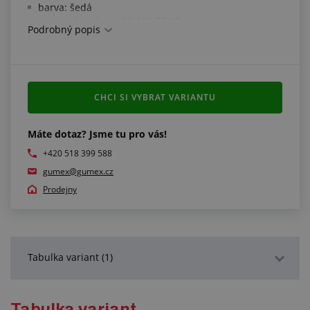
barva: šedá
pracovní teplota: -20 °C/+70 °C
Podrobný popis
Další informace:
pro zachování stálého tvaru je nutno podlahovinu
přilepit
CHCI SI VYBRAT VARIANTU
Máte dotaz? Jsme tu pro vás!
+420 518 399 588
gumex@gumex.cz
Prodejny
Tabulka variant (1)
Podrobný popis
Tabulka variant