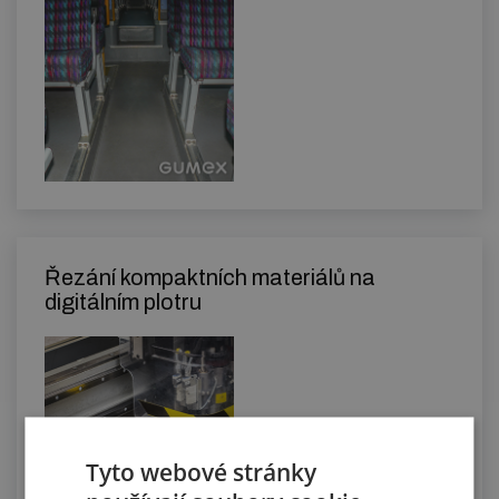
Řezání kompaktních materiálů na
digitálním plotru
Tyto webové stránky