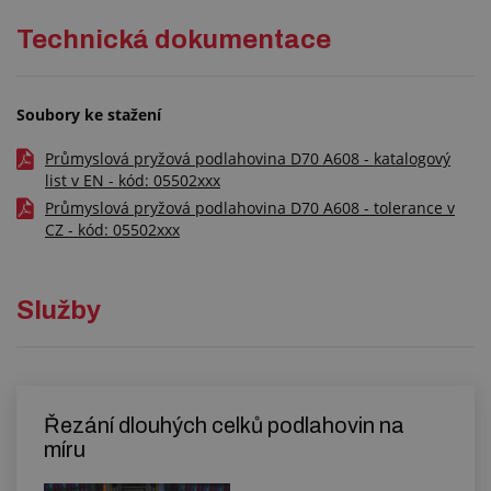
Technická dokumentace
Soubory ke stažení
Průmyslová pryžová podlahovina D70 A608 - katalogový
list v EN - kód: 05502xxx
Průmyslová pryžová podlahovina D70 A608 - tolerance v
CZ - kód: 05502xxx
Služby
Řezání dlouhých celků podlahovin na
míru