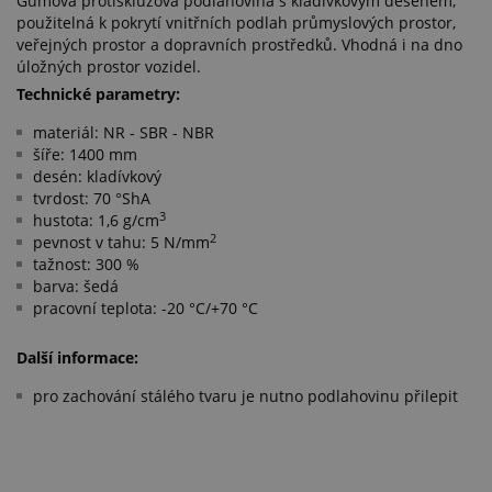
Gumová protiskluzová podlahovina s kladívkovým desénem,
použitelná k pokrytí vnitřních podlah průmyslových prostor,
veřejných prostor a dopravních prostředků. Vhodná i na dno
úložných prostor vozidel.
Technické parametry:
materiál: NR - SBR - NBR
šíře: 1400 mm
desén: kladívkový
tvrdost: 70 °ShA
3
hustota: 1,6 g/cm
2
pevnost v tahu: 5 N/mm
tažnost: 300 %
barva: šedá
pracovní teplota: -20 °C/+70 °C
Další informace:
pro zachování stálého tvaru je nutno podlahovinu přilepit