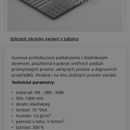
Centrum poptávek
Vše o nákupu
O nás a kariéra
Zobrazit obrázky variant v tabulce
Gumová protiskluzová podlahovina s kladívkovým
desénem, použitelná k pokrytí vnitřních podlah
průmyslových prostor, veřejných prostor a dopravních
prostředků. Vhodná i na dno úložných prostor vozidel.
Technické parametry:
materiál: NR - SBR - NBR
šíře: 1400 mm
desén: kladívkový
tvrdost: 70 °ShA
3
hustota: 1,6 g/cm
2
pevnost v tahu: 5 N/mm
tažnost: 300 %