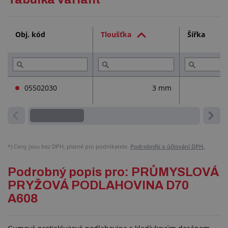
Technická dokumentace (2)
Obj. kód
Tloušťka
Šířka
Služby (4)
Přečtěte si (6)
05502030
3 mm
*)
Ceny jsou bez DPH, platné pro podnikatele.
Podrobněji o účtování DPH.
Podrobný popis pro: PRŮMYSLOVÁ
PRYŽOVÁ PODLAHOVINA D70
A608