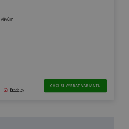
 vlivům
CHCI SI VYBRAT VARIANTU
Prodejny
l nebo tvar, můžete navštívit naši sekci "
Profily v