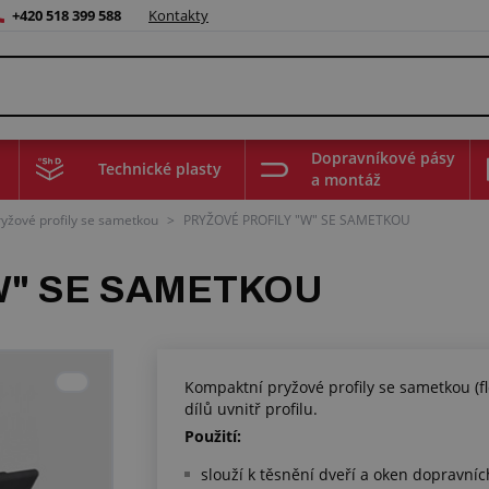
+420 518 399 588
Kontakty
Dopravníkové pásy
Technické plasty
a montáž
ryžové profily se sametkou
>
PRYŽOVÉ PROFILY "W" SE SAMETKOU
W" SE SAMETKOU
Kompaktní pryžové profily se sametkou (fl
dílů uvnitř profilu.
Použití:
slouží k těsnění dveří a oken dopravní