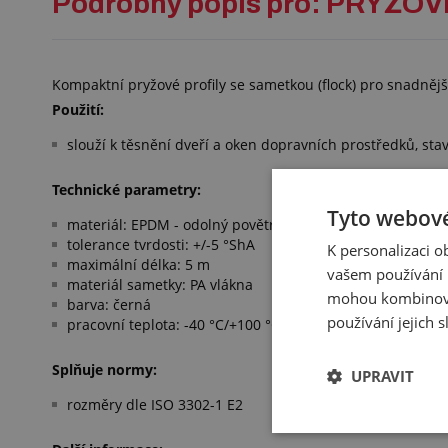
Podrobný popis pro: PRYŽO
Kompaktní pryžové profily se sametkou (flock) pro snadnější
Použití:
slouží k těsnění dveří a oken dopravních prostředků, st
Technické parametry:
Tyto webové
materiál: EPDM - odolný povětrnostním vlivům
tolerance tvrdosti: +/-5 °ShA
K personalizaci 
maximální délka: 5 m
vašem používání n
materiál sametky: PA vlákna
mohou kombinovat
barva: černá
používání jejich 
pracovní teplota: -40 °C/+100 °C
Splňuje normy:
UPRAVIT
rozměry dle ISO 3302-1 E2