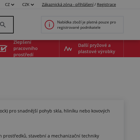
CZ
CZK
Zákaznická zóna - přihlášení
/
Registrace
Nabídka zboží je platná pouze pro
registrované podnikatele
Zlepšení
Další pryžové a
pracovního
plastové výrobky
prostředí
ock) pro snadnější pohyb skla, hliníku nebo kovových
10498002
ch prostředků, stavební a mechanizační techniky