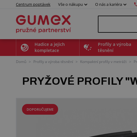
Centrum poptávek
Vše o nákupu
O nás a kariéra
Hadice a jejich
Profily a výroba
kompletace
těsnění
Domů
>
Profily a výroba těsnění
>
Kompaktní profily v metráži
>
P
PRYŽOVÉ PROFILY "
DOPORUČUJEME