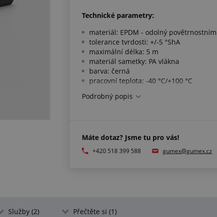
Technické parametry:
materiál: EPDM - odolný povětrnostním
tolerance tvrdosti: +/-5 °ShA
maximální délka: 5 m
materiál sametky: PA vlákna
barva: černá
pracovní teplota: -40 °C/+100 °C
Podrobný popis
Splňuje normy:
rozměry dle ISO 3302-1 E2
Máte dotaz? Jsme tu pro vás!
Další informace:
+420 518 399 588
gumex@gumex.cz
pokud jste si nevybrali požadovaný profi
metráži na míru
"
Služby (2)
Přečtěte si (1)