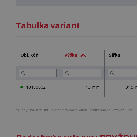
Tabulka variant
Obj. kód
Výška
Šířka
10498002
13 mm
31,5
*)
Ceny jsou bez DPH, platné pro podnikatele.
Podrobněji o účtování DPH.