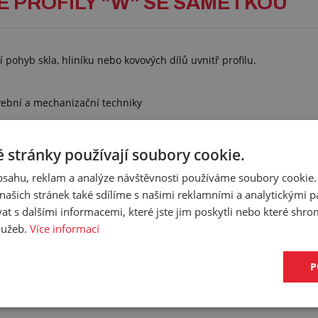
VÉ PROFILY "W" SE SAMETKOU
 pohyb skla, hliníku nebo kovových dílů uvnitř profilu.
avební a mechanizační techniky
 stránky používají soubory cookie.
obsahu, reklam a analýze návštěvnosti používáme soubory cookie.
ašich stránek také sdílíme s našimi reklamními a analytickými par
 s dalšími informacemi, které jste jim poskytli nebo které shro
služeb.
Více informací
P