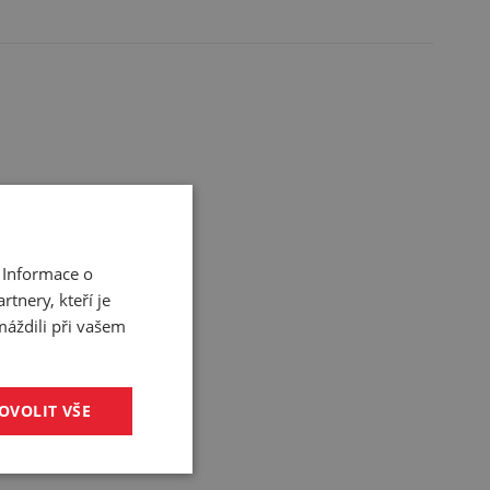
 Informace o
tnery, kteří je
máždili při vašem
OVOLIT VŠE