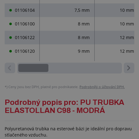
01106104
7,5 mm
10 mm
01106100
8 mm
10 mm
01106122
8 mm
12 mm
01106120
9 mm
12 mm
*)
Ceny jsou bez DPH, platné pro podnikatele.
Podrobněji o účtování DPH.
Podrobný popis pro: PU TRUBKA
ELASTOLLAN C98 - MODRÁ
Polyuretanová trubka na esterové bázi je ideální pro dopravu
stlačeného vzduchu.