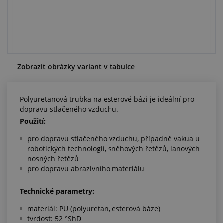
Centrum poptávek
Vše o nákupu
O nás a kariéra
Zobrazit obrázky variant v tabulce
Polyuretanová trubka na esterové bázi je ideální pro
dopravu stlačeného vzduchu.
Použití:
pro dopravu stlačeného vzduchu, případně vakua u
robotických technologií, sněhových řetězů, lanových
nosných řetězů
pro dopravu abrazivního materiálu
Technické parametry:
materiál: PU (polyuretan, esterová báze)
tvrdost: 52 °ShD