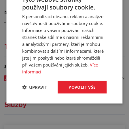
používají soubory cookie.
Další informace:
K personalizaci obsahu, reklam a analýze
na objednávku dodáváme i další barevné provedení trubek
návštěvnosti používáme soubory cookie.
Informace o vašem používání našich
stránek také sdílíme s našimi reklamními
a analytickými partnery, kteří je mohou
Technická dokumentace
kombinovat s dalšími informacemi, které
jste jim poskytli nebo které shromáždili
při vašem používání jejich služeb.
Více
Soubory ke stažení
informací
ELASTOLLAN C98 - PU TRUBKA modrá - katalogový list v EN
- kód: 01106xxx
UPRAVIT
POVOLIT VŠE
Služby