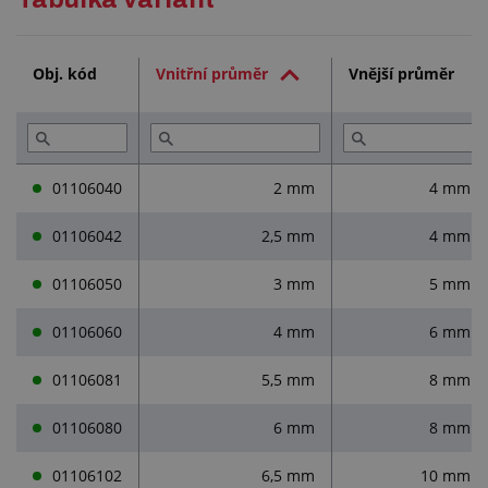
Technická dokumentace (1)
Obj. kód
Vnitřní průměr
Vnější průměr
Služby (2)
Přečtěte si (3)
01106040
2 mm
4 mm
01106042
2,5 mm
4 mm
01106050
3 mm
5 mm
01106060
4 mm
6 mm
01106081
5,5 mm
8 mm
01106080
6 mm
8 mm
01106102
6,5 mm
10 mm