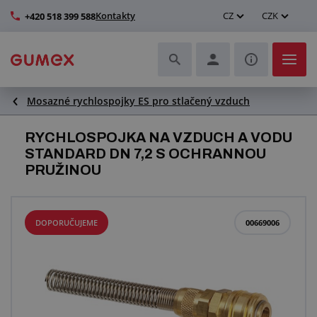
Kontakty
CZ
CZK
+420 518 399 588
Mosazné rychlospojky ES pro stlačený vzduch
Hadice a jejich kompletace
RYCHLOSPOJKA NA VZDUCH A VODU
Profily a výroba těsnění
STANDARD DN 7,2 S OCHRANNOU
PRUŽINOU
Technické plasty
Dopravníkové pásy a montáž
DOPORUČUJEME
00669006
Zlepšení pracovního prostředí
Další pryžové a plastové výrobky