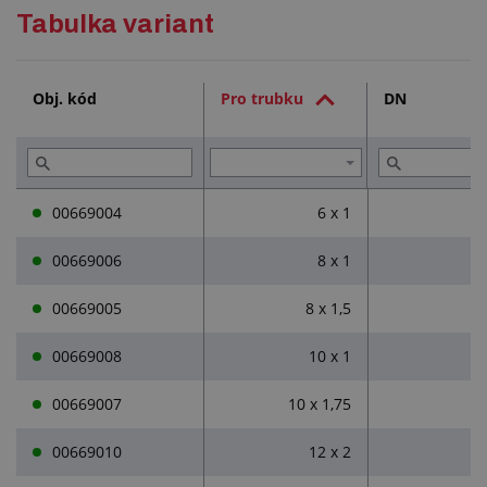
Podrobný popis
Tabulka variant
Přečtěte si (4)
Obj. kód
Pro trubku
DN
00669004
6 x 1
00669006
8 x 1
00669005
8 x 1,5
00669008
10 x 1
00669007
10 x 1,75
00669010
12 x 2