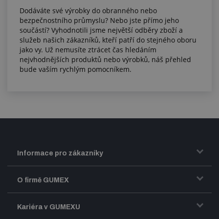
Dodáváte své výrobky do obranného nebo
bezpečnostního průmyslu? Nebo jste přímo jeho
součástí? Vyhodnotili jsme největší odběry zboží a
služeb našich zákazníků, kteří patří do stejného oboru
jako vy. Už nemusíte ztrácet čas hledáním
nejvhodnějších produktů nebo výrobků, náš přehled
bude vaším rychlým pomocníkem.
Informace pro zákazníky
Doprava a zasílání zboží
O firmě GUMEX
Obchodní podmínky
Představení firmy GUMEX
Kariéra v GUMEXU