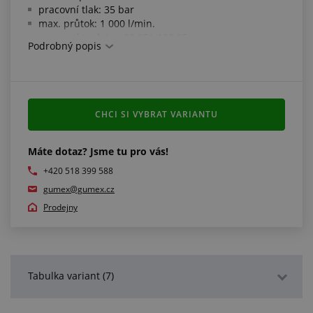
pracovní tlak: 35 bar
max. průtok: 1 000 l/min.
pracovní teplota: -20 °C/+100 °C
Podrobný popis
CHCI SI VYBRAT VARIANTU
Máte dotaz? Jsme tu pro vás!
+420 518 399 588
gumex@gumex.cz
Prodejny
Tabulka variant (7)