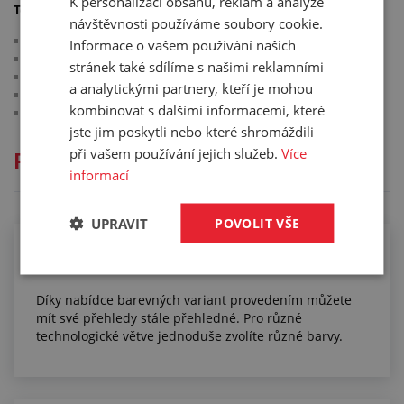
K personalizaci obsahu, reklam a analýze
Technické parametry:
návštěvnosti používáme soubory cookie.
materiál: mosaz MS 58
Informace o vašem používání našich
těsnění: perbunan
stránek také sdílíme s našimi reklamními
pracovní tlak: 35 bar
a analytickými partnery, kteří je mohou
max. průtok: 1 000 l/min.
kombinovat s dalšími informacemi, které
pracovní teplota: -20 °C/+100 °C
jste jim poskytli nebo které shromáždili
při vašem používání jejich služeb.
Více
Přečtěte si
informací
UPRAVIT
POVOLIT VŠE
Polyuretanové trubičky
Díky nabídce barevných variant provedením můžete
mít své přehledy stále přehledné. Pro různé
technologické větve jednoduše zvolíte různé barvy.