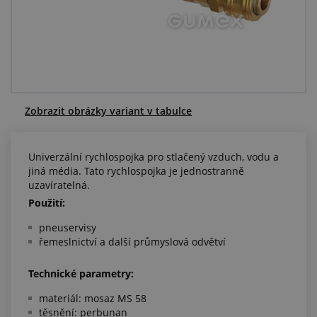
Centrum poptávek
Vše o nákupu
O nás a kariéra
Zobrazit obrázky variant v tabulce
Univerzální rychlospojka pro stlačený vzduch, vodu a
jiná média. Tato rychlospojka je jednostranně
uzavíratelná.
Použití:
pneuservisy
řemeslnictví a další průmyslová odvětví
Technické parametry:
materiál: mosaz MS 58
těsnění: perbunan