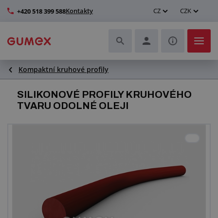
Kontakty
CZ
CZK
+420 518 399 588
Kompaktní kruhové profily
Hadice a jejich kompletace
SILIKONOVÉ PROFILY KRUHOVÉHO
Profily a výroba těsnění
TVARU ODOLNÉ OLEJI
Technické plasty
Dopravníkové pásy a montáž
Zlepšení pracovního prostředí
Další pryžové a plastové výrobky