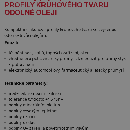
PROFILY KRUHOVÉHO TVARU
ODOLNÉ OLEJI
Kompaktní silikonové profily kruhového tvaru se zvýšenou
odolností vůči olejům.
Použití:
těsnění pecí, kotlů, topných zařízení, oken
vhodné pro potravinářský průmysl, lze použít pro přímý styk
s potravinami
elektronický, automobilový, farmaceutický a letecký průmysl
Technické parametry:
materiál: kompaktní silikon
tolerance tvrdosti: +/-5 °ShA
odolný minerálním olejům
odolný vysokým teplotám
odolný ozónu
odolný oxidaci
odolný UV záření a povětrnostním vlivům