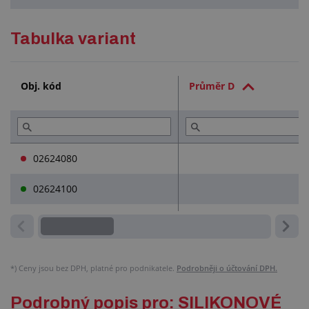
Podrobný popis
Tabulka variant
Technická dokumentace (1)
Obj. kód
Průměr D
Služby (3)
Přečtěte si (1)
02624080
02624100
*)
Ceny jsou bez DPH, platné pro podnikatele.
Podrobněji o účtování DPH.
Podrobný popis pro: SILIKONOVÉ