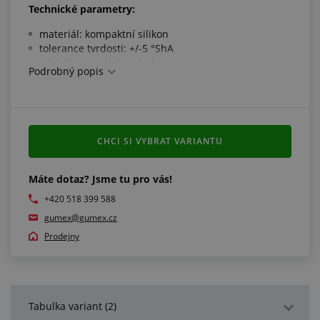
Technické parametry:
materiál: kompaktní silikon
tolerance tvrdosti: +/-5 °ShA
odolný minerálním olejům
Podrobný popis
odolný vysokým teplotám
odolný ozónu
odolný oxidaci
odolný UV záření a povětrnostním vlivům
barva: červenohnědá
CHCI SI VYBRAT VARIANTU
pracovní teplota: -50 °C/+250 °C
Máte dotaz? Jsme tu pro vás!
Splňuje normy:
+420 518 399 588
potravinářská norma FDA (CFR 21 § 177.2600)
gumex@gumex.cz
rozměry dle ISO 3302-1 E2
Prodejny
Další informace:
jinou tvrdost, barvu i pracovní teplotu až do +250 °C
zajistíme dle požadavku
Tabulka variant (2)