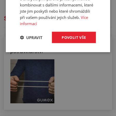
kombinovat s dalšími informacemi, které
jste jim poskytli nebo které shromáždili
při vašem používání jejich služeb.
Více
Služby
informací
UPRAVIT
POVOLIT VŠE
Lepení silikonových profilů pro
potravinářství