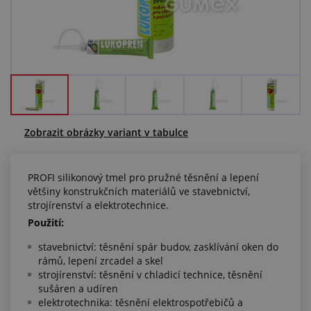
Centrum poptávek
Vše o nákupu
O nás a kariéra
Zobrazit obrázky variant v tabulce
PROFI silikonový tmel pro pružné těsnění a lepení
většiny konstrukčních materiálů ve stavebnictví,
strojírenství a elektrotechnice.
Použití:
stavebnictví: těsnění spár budov, zasklívání oken do
rámů, lepení zrcadel a skel
strojírenství: těsnění v chladicí technice, těsnění
sušáren a udíren
elektrotechnika: těsnění elektrospotřebičů a