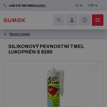
Kontakty
CZ
CZK
+420 518 399 588
Těsnicí tmely
Hadice a jejich kompletace
SILIKONOVÝ PEVNOSTNÍ TMEL
Profily a výroba těsnění
LUKOPRÉN S 8280
Technické plasty
Dopravníkové pásy a montáž
Zlepšení pracovního prostředí
Další pryžové a plastové výrobky