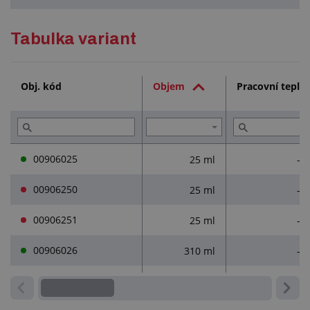
Podrobný popis
Tabulka variant
Další informace:
při práci dodržujte pracovní a bezpečnostní pokyny
Technická dokumentace (4)
uvedené na obalu
Obj. kód
Objem
Pracovní teplo
Služby (1)
00906025
25 ml
-5
00906250
25 ml
-5
00906251
25 ml
-5
00906026
310 ml
-5