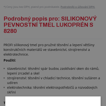
*)
Ceny jsou bez DPH, platné pro podnikatele.
Podrobněji o účtování DPH.
Podrobný popis pro: SILIKONOVÝ
PEVNOSTNÍ TMEL LUKOPRÉN S
8280
PROFI silikonový tmel pro pružné těsnění a lepení většiny
konstrukčních materiálů ve stavebnictví, strojírenství a
elektrotechnice.
Použití:
stavebnictví: těsnění spár budov, zasklívání oken do rámů,
lepení zrcadel a skel
strojírenství: těsnění v chladicí technice, těsnění sušáren a
udíren
elektrotechnika: těsnění elektrospotřebičů a rozvodových
skříní
Technické parametry: