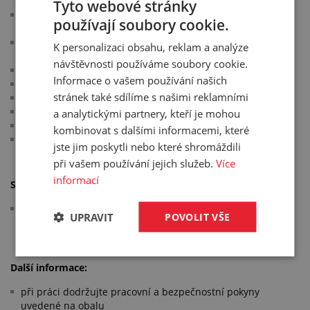
Tyto webové stránky
vulkanizuje vzdušnou vlhkostí na silikonovou pryž
používají soubory cookie.
- vulkanizace povrchové vrstvy cca 30 min
odolnost vůči trvalému působení vody, UV záření, ozonu a
K personalizaci obsahu, reklam a analýze
povětrnosti
návštěvnosti používáme soubory cookie.
tvrdost vulkanizátu: 15 °ShA
Informace o vašem používání našich
pevnost: 1,4 MPa
stránek také sdílíme s našimi reklamními
tažnost: 500 %
zvulkanizovaný tmel nelze přetírat nátěrovými hmotami
a analytickými partnery, kteří je mohou
barva: transparentní, černá, bílá (podrobněji v tabulce)
kombinovat s dalšími informacemi, které
tepelná odolnost: -50 °C/+200 °C (při teplotě nad +180 °C
jste jim poskytli nebo které shromáždili
dochází k nezvratnému zežloutnutí)
při vašem používání jejich služeb.
Více
informací
Splňuje normy:
Vyhláška MZ ČR č. 38/2001 Sb., o hygienických požadavcích
UPRAVIT
POVOLIT VŠE
na výrobky určené pro styk s potravinami a pokrmy
Další informace:
při práci dodržujte pracovní a bezpečnostní pokyny
uvedené na obalu