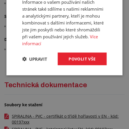
Informace o vašem používání našich
pracovní teplota: -10 °C/+60 °C
stránek také sdílíme s našimi reklamními
a analytickými partnery, kteří je mohou
Splňuje normy:
kombinovat s dalšími informacemi, které
samozhášivá dle UL94 V0
jste jim poskytli nebo které shromáždili
při vašem používání jejich služeb.
Více
Další informace:
informací
výpočet spotřeby: vnější průměr hadice (mm) / vnitřní
průměr SPIRALINY (mm) x délka (m) = požadovaná délka
UPRAVIT
POVOLIT VŠE
SPIRALINY (m)
Technická dokumentace
Soubory ke stažení
SPIRALINA - PVC - certifikát o třídě hořlavosti v EN - kód:
00197xxx