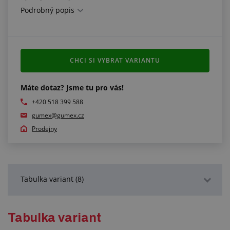
Podrobný popis
samozhášivá dle UL94 V0
Další informace:
výpočet spotřeby: vnější průměr hadice (mm) /
CHCI SI VYBRAT VARIANTU
vnitřní průměr SPIRALINY (mm) x délka (m) =
požadovaná délka SPIRALINY (m)
Máte dotaz? Jsme tu pro vás!
+420 518 399 588
gumex@gumex.cz
Prodejny
Tabulka variant (8)
Podrobný popis
Tabulka variant