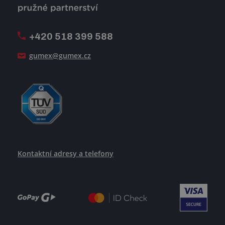
Firemní časopis Géčko
Oznamovací linka
Pošlete nám svůj životopis
+420 518 399 588
Jak se žije v GUMEXU
gumex@gumex.cz
Kontaktní adresy a telefony