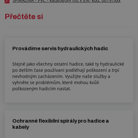
SPIRALINA - PVC - katalogový list v EN- kód: 00197xxx
Přečtěte si
Provádíme servis hydraulických hadic
Stejně jako všechny ostatní hadice, také ty hydraulické
po delším čase používaní podléhají poškození a trpí
nevhodným zacházením. Využijte naše služby a
vyhněte se problémům, které mohou kvůli
poškozeným hadicím nastat.
Ochranné flexibilní spirály pro hadice a
kabely