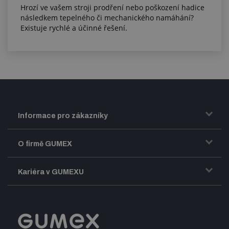
Hrozí ve vašem stroji prodření nebo poškození hadice
následkem tepelného či mechanického namáhání?
Existuje rychlé a účinné řešení.
Informace pro zákazníky
Doprava a zasílání zboží
O firmě GUMEX
Obchodní podmínky
Představení firmy GUMEX
Kariéra v GUMEXU
Fakturace DPH
Certifikace ISO
Dobře sladěný pracovní tým
Registrace a spolupráce
Úpravy na míru a montáže
Volná pracovní místa