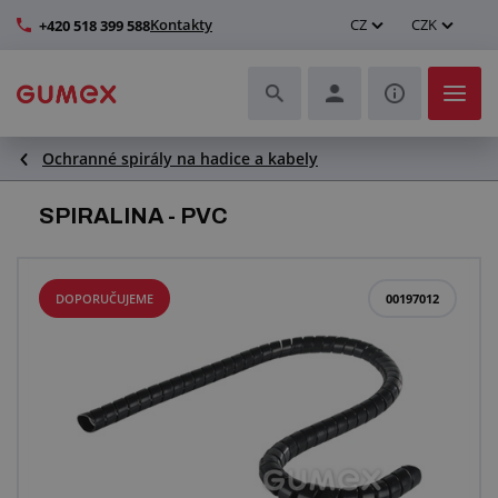
Kontakty
CZ
CZK
+420 518 399 588
Ochranné spirály na hadice a kabely
Hadice a jejich kompletace
SPIRALINA - PVC
Profily a výroba těsnění
Technické plasty
DOPORUČUJEME
00197012
Dopravníkové pásy a montáž
Zlepšení pracovního prostředí
Další pryžové a plastové výrobky