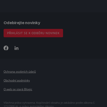
Odebírejte novinky
PŘIHLÁSIT SE K ODBĚRU NOVINEK
Ochrana osobních údajů
Obchodní podmínky
O web se stará Blogic
Všechna práva vyhrazena. Kopírování obsahu je zakázáno podle zákona č.
121/2000 sb. o právu autorského zákonu.