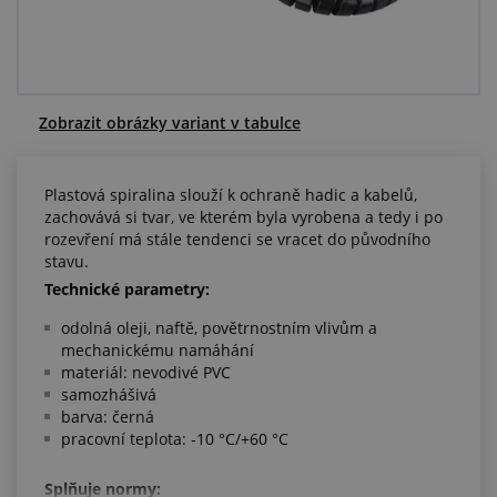
Centrum poptávek
Vše o nákupu
Zobrazit obrázky variant v tabulce
O nás a kariéra
Plastová spiralina slouží k ochraně hadic a kabelů,
zachovává si tvar, ve kterém byla vyrobena a tedy i po
rozevření má stále tendenci se vracet do původního
stavu.
Technické parametry:
odolná oleji, naftě, povětrnostním vlivům a
mechanickému namáhání
materiál: nevodivé PVC
samozhášivá
barva: černá
pracovní teplota: -10 °C/+60 °C
Splňuje normy: