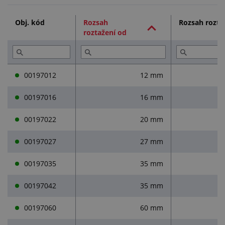
Technická dokumentace (2)
Obj. kód
Rozsah
Rozsah rozta
roztažení od
Přečtěte si (2)
00197012
12 mm
00197016
16 mm
00197022
20 mm
00197027
27 mm
00197035
35 mm
00197042
35 mm
00197060
60 mm