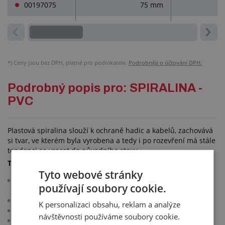
00197075
75 mm
*)
Ceny jsou bez DPH, platné pro podnikatele.
Podrobněji o účtování DPH.
Podrobný popis pro: SPIRALINA -
PVC
Plastová spiralina slouží k ochraně hadic a kabelů, zachovává
si tvar, ve kterém byla vyrobena a tedy i po rozevření má stále
tendenci se vracet do původního stavu.
Technické parametry:
Tyto webové stránky
odolná oleji, naftě, povětrnostním vlivům a mechanickému
používají soubory cookie.
namáhání
materiál: nevodivé PVC
K personalizaci obsahu, reklam a analýze
samozhášivá
návštěvnosti používáme soubory cookie.
barva: černá