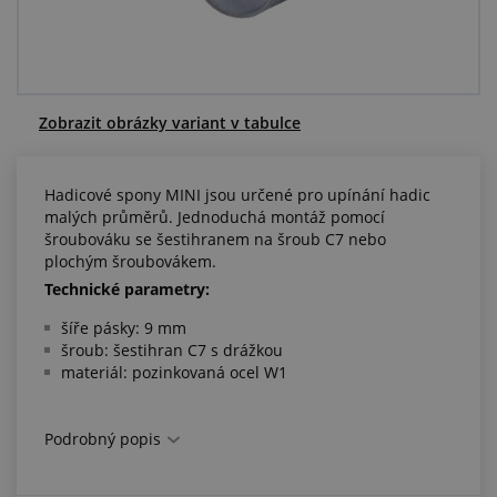
Centrum poptávek
Vše o nákupu
Zobrazit obrázky variant v tabulce
O nás a kariéra
Hadicové spony MINI jsou určené pro upínání hadic
malých průměrů. Jednoduchá montáž pomocí
šroubováku se šestihranem na šroub C7 nebo
plochým šroubovákem.
Technické parametry:
šíře pásky: 9 mm
šroub: šestihran C7 s drážkou
materiál: pozinkovaná ocel W1
Podrobný popis