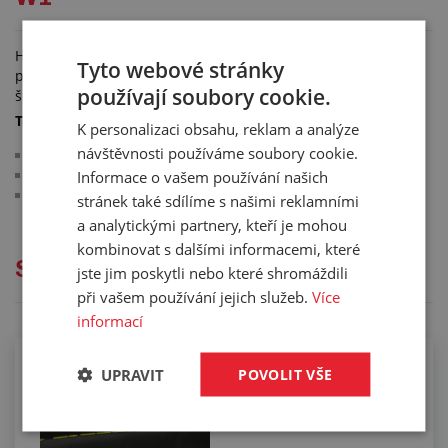
Hadicové spony MINI jsou určené pro upínání hadic malých
Tyto webové stránky
průměrů. Jednoduchá montáž pomocí šroubováku se
používají soubory cookie.
šestihranem na šroub C7 nebo plochým šroubovákem.
Technické parametry:
K personalizaci obsahu, reklam a analýze
návštěvnosti používáme soubory cookie.
šíře pásky: 9 mm
šroub: šestihran C7 s drážkou
Informace o vašem používání našich
materiál: pozinkovaná ocel W1
stránek také sdílíme s našimi reklamními
a analytickými partnery, kteří je mohou
kombinovat s dalšími informacemi, které
Služby
jste jim poskytli nebo které shromáždili
při vašem používání jejich služeb.
Více
informací
Kompletace hadic koncovkami pomocí
UPRAVIT
POVOLIT VŠE
spon