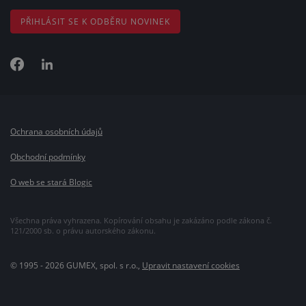
PŘIHLÁSIT SE K ODBĚRU NOVINEK
Ochrana osobních údajů
Obchodní podmínky
O web se stará Blogic
Všechna práva vyhrazena. Kopírování obsahu je zakázáno podle zákona č.
121/2000 sb. o právu autorského zákonu.
© 1995 - 2026 GUMEX, spol. s r.o.,
Upravit nastavení cookies