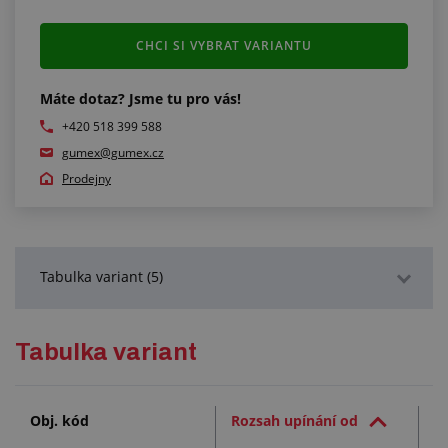
CHCI SI VYBRAT VARIANTU
Máte dotaz? Jsme tu pro vás!
+420 518 399 588
gumex@gumex.cz
Prodejny
Tabulka variant (5)
Podrobný popis
Tabulka variant
Služby (1)
Obj. kód
Rozsah upínání od
R