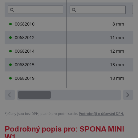
Přečtěte si (1)
00682010
8 mm
00682012
11 mm
00682014
12 mm
00682015
13 mm
00682019
18 mm
*)
Ceny jsou bez DPH, platné pro podnikatele.
Podrobněji o účtování DPH.
Podrobný popis pro: SPONA MINI
W1