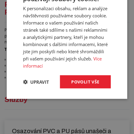
Podrobný popis pro: UNAŠEČ
K personalizaci obsahu, reklam a analýze
PŘÍČNÝ PVC - ZELENÝ
návštěvnosti používáme soubory cookie.
Informace o vašem používání našich
stránek také sdílíme s našimi reklamními
Přímý PVC unašeč je určen pro všeobecné použití. Je
přizpůsoben pro lepení za studena, možno i tepelně navařit
a analytickými partnery, kteří je mohou
na PVC pásy.
kombinovat s dalšími informacemi, které
Technické parametry:
jste jim poskytli nebo které shromáždili
při vašem používání jejich služeb.
Více
materiál: PVC
informací
bez textilní vložky
maximální délka: 2000 mm
barva: zelená
UPRAVIT
POVOLIT VŠE
Služby
Osazování PVC a PU pásů unašeči a