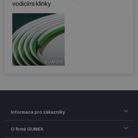
vodicími klínky
Informace pro zákazníky
Doprava a zasílání zboží
O firmě GUMEX