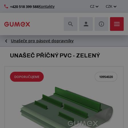
Kontakty
CZ
CZK
+420 518 399 588
Unašeče pro pásové dopravníky
Hadice a jejich kompletace
UNAŠEČ PŘÍČNÝ PVC - ZELENÝ
Profily a výroba těsnění
Technické plasty
DOPORUČUJEME
10954020
Dopravníkové pásy a montáž
Zlepšení pracovního prostředí
Další pryžové a plastové výrobky